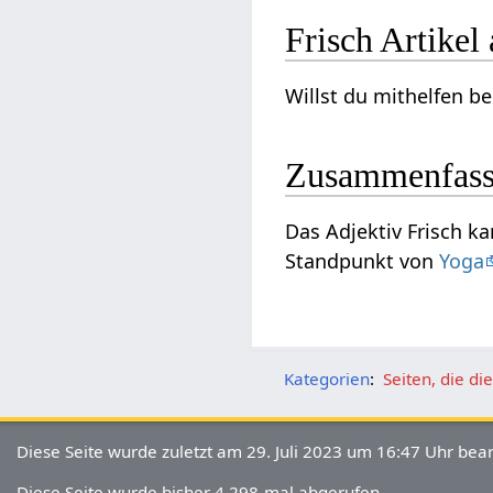
Frisch‏‎ Art
Zusammenfas
Das 
Standpunkt von
Yoga
Kategorien
:
Seiten, die d
Diese Seite wurde zuletzt am 29. Juli 2023 um 16:47 Uhr bear
Diese Seite wurde bisher 4.298-mal abgerufen.