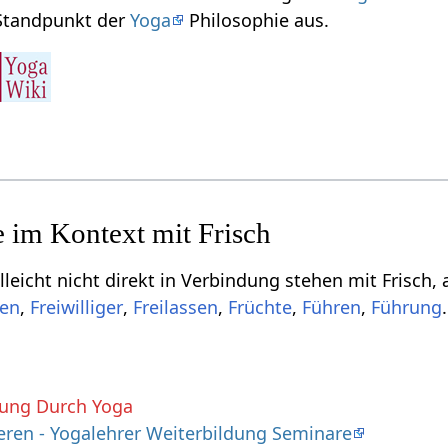
risch‏‎ vom Standpunkt der
Yoga
Philosophie aus.
 direkt in Verbindung stehen mit Frisch‏‎, aber für dich vielleicht doch interssant sein
,
,
,
,
,
Führung
.
hung Durch Yoga
ren - Yogalehrer Weiterbildung Seminare