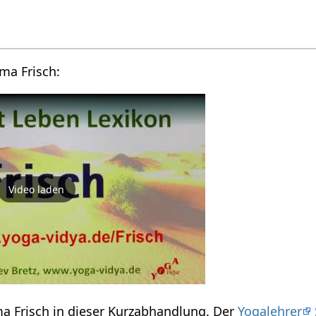
Videovortrag zum Thema Frisch‏‎:
Video laden
Einige Infos zum Thema Frisch‏‎ in dieser Kurzabhandlung. Der
Yogalehrer