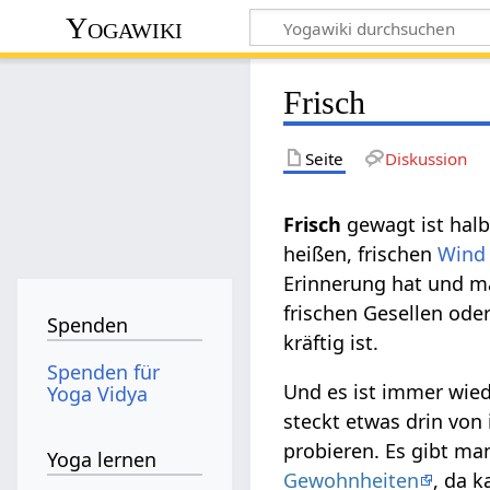
Yogawiki
Frisch
Seite
Diskussion
gewagt ist halb
heißen, frischen
Wind
Erinnerung hat und ma
frischen Gesellen ode
Spenden
kräftig ist.
Spenden für
Und es ist immer wied
Yoga Vidya
steckt etwas drin v
probieren. Es gibt ma
Yoga lernen
Gewohnheiten
, da 