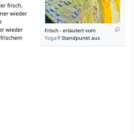
r frisch.
mmer wieder
e
er wieder
Frisch‏‎ - erläutert vom
 frischem
Yoga
Standpunkt aus