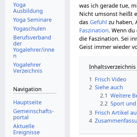
Yoga
was ich gerade tue, 
Ausbildung
Nicht umsonst heißt 
Yoga Seminare
das
Gefühl
zu haben, A
Yogaschulen
Faszination
. Wenn du 
Berufsverband
die Faszination. Sei i
der
Geist immer wieder v
Yogalehrer/inne
n
Yogalehrer
Inhaltsverzeichnis
Verzeichnis
1
Frisch‏‎ Video
2
Siehe auch
Navigation
2.1
Hauptseite
2.2
Sport und
Gemeinschafts­
3
Frisch‏‎ Artik
portal
4
Zusammenfass
Aktuelle
Ereignisse