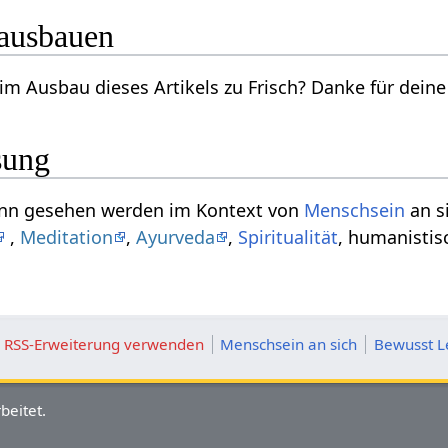
ikel ausbauen
Willst du mithelfen beim Ausbau dieses 
sung
Adjektiv Frisch‏‎ kann gesehen werden im Kontext von
Menschsein
an s
,
Meditation
,
Ayurveda
,
Spiritualität
, humanisti
ie RSS-Erweiterung verwenden
Menschsein an sich
Bewusst L
beitet.