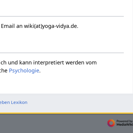
Artikels zu Frisch‏‎? Danke für deine Email an wiki(at)yoga-vidya.de.
ich und kann interpretiert werden vom
sche
Psychologie
.
eben Lexikon