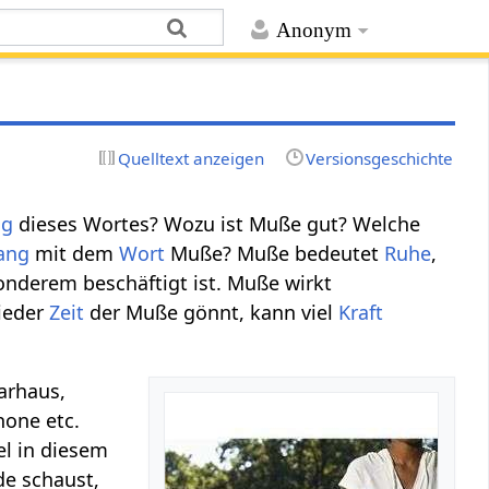
Anonym
Quelltext anzeigen
Versionsgeschichte
ng
dieses Wortes? Wozu ist Muße gut? Welche
ang
mit dem
Wort
Muße? Muße bedeutet
Ruhe
,
onderem beschäftigt ist. Muße wirkt
ieder
Zeit
der Muße gönnt, kann viel
Kraft
arhaus,
one etc.
el in diesem
de schaust,