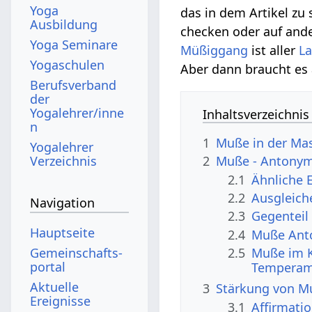
Yoga
das in dem Artikel zu
Ausbildung
checken oder auf ande
Yoga Seminare
Müßiggang
ist aller
La
Yogaschulen
Aber dann braucht es
Berufsverband
der
Yogalehrer/inne
Inhaltsverzeichnis
n
1
Muße in der Ma
Yogalehrer
Verzeichnis
2
Muße - Antonym
2.1
Ähnliche 
2.2
Ausgleich
Navigation
2.3
Gegenteil
Hauptseite
2.4
Muße Anto
Gemeinschafts­
2.5
Muße im K
portal
Temperam
Aktuelle
3
Stärkung von M
Ereignisse
3.1
Affirmat