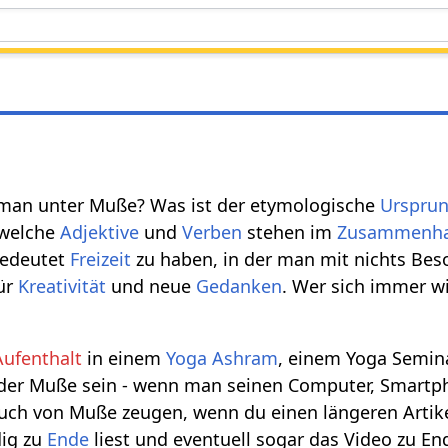
 man unter Muße? Was ist der etymologische
Urspru
 welche
Adjektive
und
Verben
stehen im
Zusammenh
bedeutet
Freizeit
zu haben, in der man mit nichts Bes
für
Kreativität
und neue
Gedanken
. Wer sich immer w
Aufenthalt
in einem
Yoga
Ashram
, einem Yoga Semin
der Muße sein - wenn man seinen Computer, Smartph
auch von Muße zeugen, wenn du einen längeren Artik
dig zu
Ende
liest und eventuell sogar das Video zu En