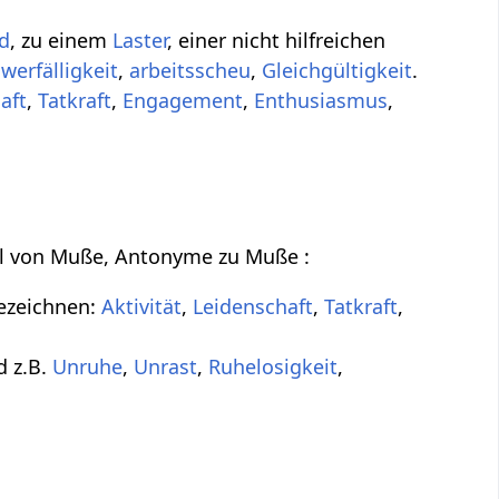
d
, zu einem
Laster
, einer nicht hilfreichen
werfälligkeit
,
arbeitsscheu
,
Gleichgültigkeit
.
aft
,
Tatkraft
,
Engagement
,
Enthusiasmus
,
eil von Muße, Antonyme zu Muße :
bezeichnen:
Aktivität
,
Leidenschaft
,
Tatkraft
,
d z.B.
Unruhe
,
Unrast
,
Ruhelosigkeit
,