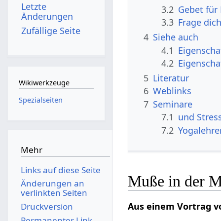
Letzte
3.2
Gebet für
Änderungen
3.3
Frage dic
Zufällige Seite
4
Siehe auch
4.1
Eigenscha
4.2
Eigenscha
5
Literatur
Wikiwerkzeuge
6
Weblinks
Spezialseiten
7
Seminare
7.1
und Stre
7.2
Yogalehre
Mehr
Links auf diese Seite
Muße in der M
Änderungen an
verlinkten Seiten
Aus einem Vortrag v
Druckversion
Permanenter Link