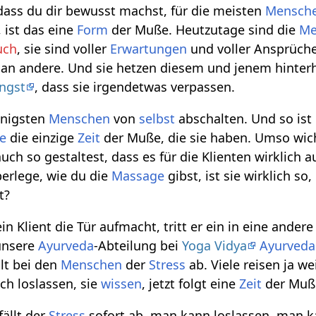
 dass du dir bewusst machst, für die meisten
Mensch
 ist das eine
Form
der Muße. Heutzutage sind die
Me
uch
, sie sind voller
Erwartungen
und voller Ansprüche
an andere. Und sie hetzen diesem und jenem hinter
ngst
, dass sie irgendetwas verpassen.
enigsten
Menschen
von
selbst
abschalten. Und so ist 
e
die einzige
Zeit
der Muße, die sie haben. Umso wich
ch so gestaltest, dass es für die Klienten wirklich a
berlege, wie du die
Massage
gibst, ist sie wirklich so
t?
in Klient die Tür aufmacht, tritt er ein in eine ander
unsere
Ayurveda
-Abteilung bei
Yoga Vidya
Ayurveda
lt bei den
Menschen
der
Stress
ab. Viele reisen ja w
ch loslassen, sie
wissen
, jetzt folgt eine
Zeit
der Muß
ällt der
Stress
sofort ab, man kann loslassen, man 