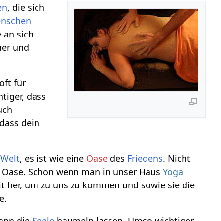
en
, die sich
nschen
 an sich
her und
oft für
tiger, dass
uch
, dass dein
e
Welt
, es ist wie eine
Oase
des
Friedens
. Nicht
Oase. Schon wenn man in unser Haus
Yoga
eit her, um zu uns zu kommen und sowie sie die
e.
kann die
Seele
baumeln lassen. Umso wichtiger,