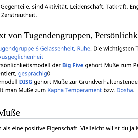
egenteile, sind Aktivität, Leidenschaft, Tatkraft,
 Zerstreutheit.
t von Tugendengruppen, Persönlichk
ugendgruppe 6 Gelassenheit, Ruhe
. Die wichtigsten
Ausgeglichenheit
rsönlichkeitsmodell der
Big Five
gehört Muße zum Pe
ntiert,
gesprächig
0
smodell
DISG
gehört Muße zur Grundverhaltenstend
lt man Muße zum
Kapha
Temperament
bzw.
Dosha
.
 Muße
s eine positive Eigenschaft. Vielleicht willst du ja M