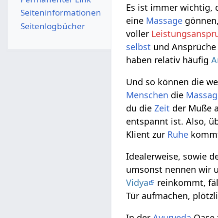
Es ist immer wichtig,
Seiten­­informationen
eine
Massage
gönnen,
Seitenlogbücher
voller
Leistungsanspr
selbst
und Ansprüche 
haben relativ häufig
A
Und so können die w
Menschen
die
Massag
du die
Zeit
der Muße au
entspannt ist. Also, ü
Klient zur
Ruhe
komm
Idealerweise, sowie de
umsonst nennen wir 
Vidya
reinkommt, fäl
Tür aufmachen, plötzli
In der
Ayurveda
Oase f