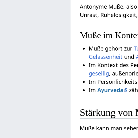
Antonyme Muße, also G
Unrast, Ruhelosigkeit,
Muße im Kontex
Muße gehört zur
T
Gelassenheit
und
Im Kontext des Pe
gesellig
, außenorie
Im Persönlichkeit
Im
Ayurveda
zäh
Stärkung von
Muße kann man sehen al