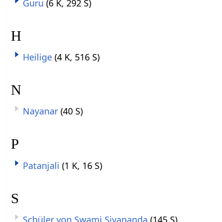
Guru
(6 K, 292 S)
H
Heilige
(4 K, 516 S)
N
Nayanar
(40 S)
P
Patanjali
(1 K, 16 S)
S
Schüler von Swami Sivananda
(145 S)