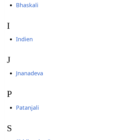
Bhaskali
I
Indien
J
Jnanadeva
P
Patanjali
S