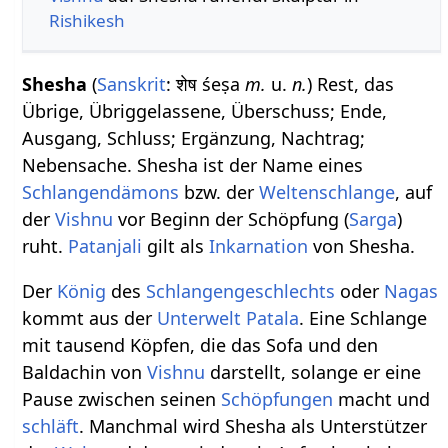
Rishikesh
Shesha
(
Sanskrit
: शेष śeṣa
m.
u.
n.
) Rest, das
Übrige, Übriggelassene, Überschuss; Ende,
Ausgang, Schluss; Ergänzung, Nachtrag;
Nebensache. Shesha ist der Name eines
Schlangendämons
bzw. der
Weltenschlange
, auf
der
Vishnu
vor Beginn der Schöpfung (
Sarga
)
ruht.
Patanjali
gilt als
Inkarnation
von Shesha.
Der
König
des
Schlangengeschlechts
oder
Nagas
kommt aus der
Unterwelt
Patala
. Eine Schlange
mit tausend Köpfen, die das Sofa und den
Baldachin von
Vishnu
darstellt, solange er eine
Pause zwischen seinen
Schöpfungen
macht und
schläft
. Manchmal wird Shesha als Unterstützer