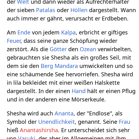
der
Welt
und dann wieder als Aufrechterhalter
der sieben
Patalas
oder
Höllen
dargestellt. Wann
auch immer er gähnt, verursacht er Erdbeben.
Am
Ende
von jedem
Kalpa
, erbricht er giftiges
Feuer
, dass seine ganze Schöpfung wieder
zerstört. Als die
Götter
den
Ozean
verwirbelten,
gebrauchten sie Shesha als ein großes Seil, mit
dem sie den
Berg
Mandara
umwickelten und so
eine schäumende See hervorriefen. Shesha wird
in lila bekleidet mit einer weißen Halskette
dargestellt. In der einen
Hand
hält er einen Pflug
und in der anderen eine Mörserkeule.
Shesha wird auch
Ananta
, der "Endlose", als
Symbol der
Unendlichkeit
, genannt. Seine
Frau
hieß
Anantashirsha
. Er unterscheidet sich sehr
von
Vasuki
, der aber im Allgemeinen mit ihm