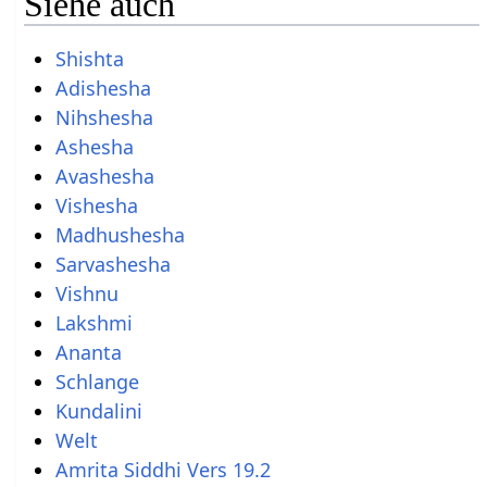
Siehe auch
Shishta
Adishesha
Nihshesha
Ashesha
Avashesha
Vishesha
Madhushesha
Sarvashesha
Vishnu
Lakshmi
Ananta
Schlange
Kundalini
Welt
Amrita Siddhi Vers 19.2