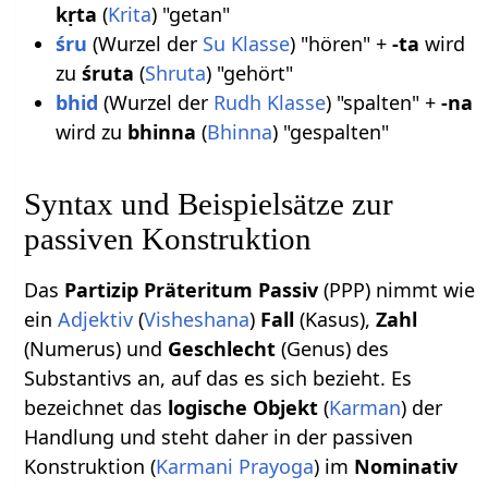
kṛta
(
Krita
) "getan"
śru
(Wurzel der
Su Klasse
) "hören" +
-ta
wird
zu
śruta
(
Shruta
) "gehört"
bhid
(Wurzel der
Rudh Klasse
) "spalten" +
-na
wird zu
bhinna
(
Bhinna
) "gespalten"
Syntax und Beispielsätze zur
passiven Konstruktion
Das
Partizip Präteritum Passiv
(PPP) nimmt wie
ein
Adjektiv
(
Visheshana
)
Fall
(Kasus),
Zahl
(Numerus) und
Geschlecht
(Genus) des
Substantivs an, auf das es sich bezieht. Es
bezeichnet das
logische Objekt
(
Karman
) der
Handlung und steht daher in der passiven
Konstruktion (
Karmani Prayoga
) im
Nominativ