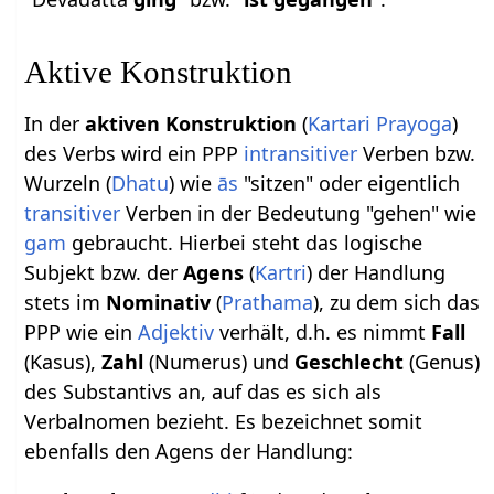
Aktive Konstruktion
In der
aktiven Konstruktion
(
Kartari Prayoga
)
des Verbs wird ein PPP
intransitiver
Verben bzw.
Wurzeln (
Dhatu
) wie
ās
"sitzen" oder eigentlich
transitiver
Verben in der Bedeutung "gehen" wie
gam
gebraucht. Hierbei steht das logische
Subjekt bzw. der
Agens
(
Kartri
) der Handlung
stets im
Nominativ
(
Prathama
), zu dem sich das
PPP wie ein
Adjektiv
verhält, d.h. es nimmt
Fall
(Kasus),
Zahl
(Numerus) und
Geschlecht
(Genus)
des Substantivs an, auf das es sich als
Verbalnomen bezieht. Es bezeichnet somit
ebenfalls den Agens der Handlung: