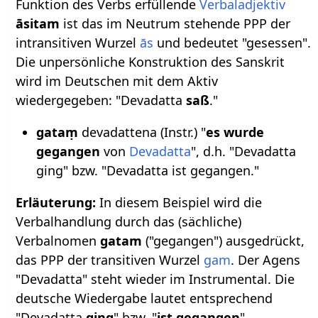
Funktion des Verbs erfüllende
Verbaladjektiv
āsitam
ist das im Neutrum stehende PPP der
intransitiven Wurzel
ās
und bedeutet "gesessen".
Die unpersönliche Konstruktion des Sanskrit
wird im Deutschen mit dem Aktiv
wiedergegeben: "Devadatta
saß
."
gataṃ
devadattena (Instr.) "
es wurde
gegangen
von
Devadatta
", d.h. "Devadatta
ging" bzw. "Devadatta ist gegangen."
Erläuterung:
In diesem Beispiel wird die
Verbalhandlung durch das (sächliche)
Verbalnomen
gatam
("gegangen") ausgedrückt,
das PPP der transitiven Wurzel
gam
. Der Agens
"Devadatta" steht wieder im Instrumental. Die
deutsche Wiedergabe lautet entsprechend
"Devadatta
ging
" bzw. "
ist gegangen
".