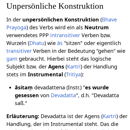
Unpersönliche Konstruktion
In der
unpersönlichen Konstruktion
(
Bhave
Prayoga
) des Verbs wird ein als
Neutrum
verwendetes PPP
intransitiver
Verben bzw.
Wurzeln (
Dhatu
) wie
ās
"sitzen" oder eigentlich
transitiver
Verben in der Bedeutung "gehen" wie
gam
gebraucht. Hierbei steht das logische
Subjekt bzw. der
Agens
(
Kartri
) der Handlung
stets im
Instrumental
(
Tritiya
):
āsitaṃ
devadattena (Instr.) "
es wurde
gesessen
von
Devadatta
", d.h. "Devadatta
saß."
Erläuterung:
Devadatta ist der Agens (
Kartri
) der
Handlung, der im Instrumental steht. Das die