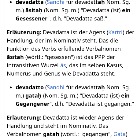
devadatta
(
Sandhi
für devadatt
aḥ
Nom. Sg.
m.)
āsitaḥ
(Nom. Sg. m.) "Devadatta (ist)
ein
Gesessener
", d.h. "Devadatta saß."
Erläuterung:
Devadatta ist der Agens (
Kartri
) der
Handlung, der im Nominativ steht. Das die
Funktion des Verbs erfüllende Verbalnomen
āsitaḥ
(wörtl.: "gesessen") ist das PPP der
intransitiven Wurzel
ās
, das im selben Kasus,
Numerus und Genus wie Devadatta steht.
devadatto
(
Sandhi
für devadatt
aḥ
Nom. Sg.
m.)
gataḥ
(Nom. Sg. m.) "Devadatta (ist)
ein
Gegangener
", d.h. "Devadatta ist gegangen."
Erläuterung:
Devadatta ist wieder Agens der
Handlung und steht im Nominativ. Das
Verbalnomen
gataḥ
(wörtl.: "gegangen",
Gata
)