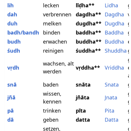
lih
lecken
līḍha**
Lidha
g
dah
verbrennen
dagdha**
Dagdha
v
duh
melken
dugdha**
Dugdha
g
badh/bandh
binden
baddha**
Baddha
g
budh
erwachen
buddha**
Buddha
e
śudh
reinigen
śuddha**
Shuddha
g
g
wachsen, alt
vṛdh
vṛddha**
Vriddha
e
werden
a
snā
baden
snāta
Snata
g
wissen,
g
jñā
jñāta
Jnata
kennen
g
pā
trinken
pīta
Pita
g
dā
geben
datta
Datta
g
setzen,
g