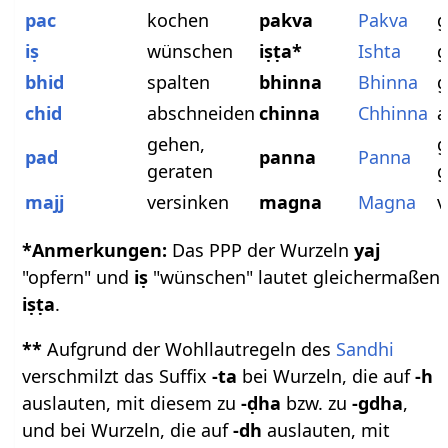
pac
kochen
pakva
Pakva
g
iṣ
wünschen
iṣṭa*
Ishta
g
bhid
spalten
bhinna
Bhinna
g
chid
abschneiden
chinna
Chhinna
a
gehen,
g
pad
panna
Panna
geraten
g
majj
versinken
magna
Magna
v
*Anmerkungen:
Das PPP der Wurzeln
yaj
"opfern" und
iṣ
"wünschen" lautet gleichermaßen
iṣṭa
.
**
Aufgrund der Wohllautregeln des
Sandhi
verschmilzt das Suffix
-ta
bei Wurzeln, die auf
-h
auslauten, mit diesem zu
-ḍha
bzw. zu
-gdha
,
und bei Wurzeln, die auf
-dh
auslauten, mit