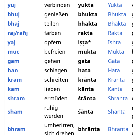
yuj
verbinden
yukta
Yukta
v
bhuj
genießen
bhukta
Bhukta
g
bhaj
teilen
bhakta
Bhakta
g
raj/rañj
färben
rakta
Rakta
g
yaj
opfern
iṣṭa*
Ishta
g
muc
befreien
mukta
Mukta
b
gam
gehen
gata
Gata
g
han
schlagen
hata
Hata
g
kram
schreiten
krānta
Kranta
g
kam
lieben
kānta
Kanta
g
shram
ermüden
śrānta
Shranta
e
ruhig
r
sham
śānta
Shanta
werden
g
umherirren,
u
bhram
bhrānta
Bhranta
sich drehen
g