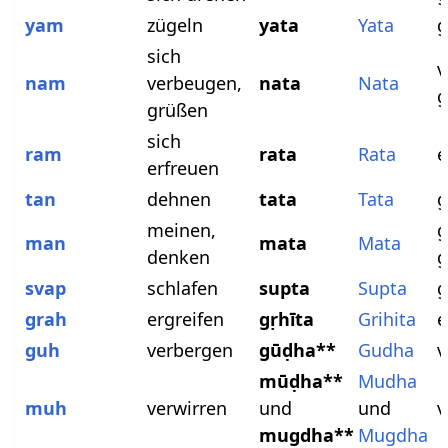
yam
zügeln
yata
Yata
g
sich
v
nam
verbeugen,
nata
Nata
g
grüßen
sich
ram
rata
Rata
e
erfreuen
tan
dehnen
tata
Tata
g
meinen,
g
man
mata
Mata
denken
g
svap
schlafen
supta
Supta
g
grah
ergreifen
gṛhīta
Grihita
e
guh
verbergen
gūḍha**
Gudha
v
mūḍha**
Mudha
muh
verwirren
und
und
v
mugdha**
Mugdha