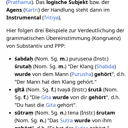
(
Prathama
). Das
logische Subjekt
bzw. der
Agens
(
Kartri
) der Handlung steht dann im
Instrumental
(
Tritiya
).
Hier folgen drei Beispiele zur Verdeutlichung der
grammatischen Übereinstimmung (Kongruenz)
von Substantiv und PPP:
śabdaḥ
(Nom. Sg.
m.
) puruṣeṇa (Instr.)
śrutaḥ
(Nom. Sg.
m.
) "Der Klang (
Shabda
)
wurde
von dem Mann (
Purusha
)
gehört
", d.h.
"Der Mann hat den Klang gehört."
gītā
(Nom. Sg.
f.
) tvayā (Instr.)
śrutā
(Nom.
Sg.
f.
) "Die
Gita
wurde
von dir
gehört
", d.h.
"Du hast die
Gita
gehört".
sūtraṃ
(Nom. Sg.
n.
) tena (Instr.)
śrutam
(Nom. Sg.
n.
) "Das
Sutra
wurde
von ihm