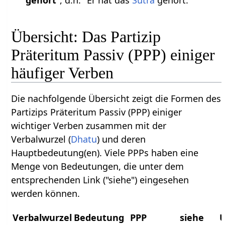
gehört
", d.h. "Er hat das
Sutra
gehört."
Übersicht: Das Partizip
Präteritum Passiv (PPP) einiger
häufiger Verben
Die nachfolgende Übersicht zeigt die Formen des
Partizips Präteritum Passiv (PPP) einiger
wichtiger Verben zusammen mit der
Verbalwurzel (
Dhatu
) und deren
Hauptbedeutung(en). Viele PPPs haben eine
Menge von Bedeutungen, die unter dem
entsprechenden Link ("siehe") eingesehen
werden können.
Verbalwurzel
Bedeutung
PPP
siehe
Ü