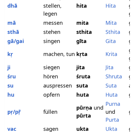
dhā
stellen,
hita
Hita
g
legen
g
mā
messen
mita
Mita
g
sthā
stehen
sthita
Sthita
g
gā/gai
singen
gīta
Gita
g
g
kṛ
machen, tun
kṛta
Krita
g
ji
siegen
jita
Jita
g
śru
hören
śruta
Shruta
g
su
auspressen
suta
Suta
a
hu
opfern
huta
Huta
g
Purna
pūrṇa
und
pṛ/pṝ
füllen
und
g
pūrta
Purta
vac
sagen
ukta
Ukta
g