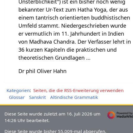
Unsterblichkeit") ist ein bisher noch wenig
bekannter Ur-Text zum Hatha Yoga, der aus
einem tantrisch orientierten buddhistischen
Umfeld stammt. Niedergeschrieben wurde
er vermutlich im 11. Jahrhundert in Indien
von Madhava Chandra. Der Verfasser lehrt in
36 kurzen Kapiteln die praktischen und
theoretischen Grundlagen ...
Dr phil Oliver Hahn
Kategorien
:
Seiten, die die RSS-Erweiterung verwenden
Glossar
Sanskrit
Altindische Grammatik
Diese Seite wurde zuletzt am 16. Juli 2026 um
14:26 Uhr bearbeitet.
Diese Seite wurde bisher 55.009-mal abgerufen.