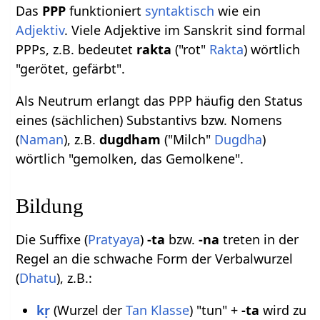
Das
PPP
funktioniert
syntaktisch
wie ein
Adjektiv
. Viele Adjektive im Sanskrit sind formal
PPPs, z.B. bedeutet
rakta
("rot"
Rakta
) wörtlich
"gerötet, gefärbt".
Als Neutrum erlangt das PPP häufig den Status
eines (sächlichen) Substantivs bzw. Nomens
(
Naman
), z.B.
dugdham
("Milch"
Dugdha
)
wörtlich "gemolken, das Gemolkene".
Bildung
Die Suffixe (
Pratyaya
)
-ta
bzw.
-na
treten in der
Regel an die schwache Form der Verbalwurzel
(
Dhatu
), z.B.:
kṛ
(Wurzel der
Tan Klasse
) "tun" +
-ta
wird zu