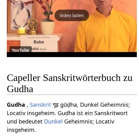
Video laden
YouTube
Capeller Sanskritwörterbuch zu
Gudha
Gudha
,
Sanskrit
गूढ gūḍha, Dunkel Geheimnis;
Locativ insgeheim. Gudha ist ein Sanskritwort
und bedeutet
Dunkel
Geheimnis; Locativ
insgeheim.