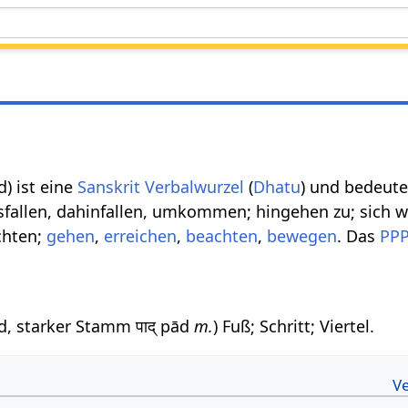
ad) ist eine
Sanskrit Verbalwurzel
(
Dhatu
) und bedeutet
sfallen, dahinfallen, umkommen; hingehen zu; sich 
chten;
gehen
,
erreichen
,
beachten
,
bewegen
. Das
PP
pad, starker Stamm पाद् pād
m.
) Fuß; Schritt; Viertel.