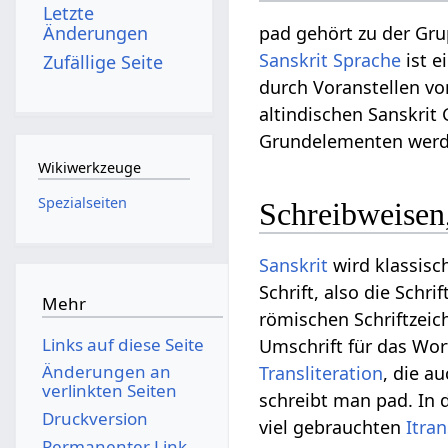
Letzte
Änderungen
pad gehört zu der Gr
Sanskrit Sprache
ist e
Zufällige Seite
durch Voranstellen v
altindischen Sanskri
Grundelementen werde
Wikiwerkzeuge
Spezialseiten
Schreibweisen,
Sanskrit
wird klassisc
Schrift, also die Schr
Mehr
römischen Schriftzeic
Links auf diese Seite
Umschrift für das Wort
Änderungen an
Transliteration
, die a
verlinkten Seiten
schreibt man pad. In 
Druckversion
viel gebrauchten
Itra
Permanenter Link