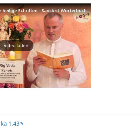
e heilige Schriften - Sanskrit Wörterbuch
Video laden
ika 1.43