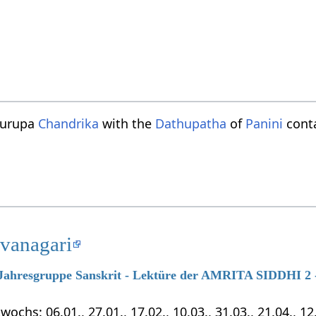
turupa
Chandrika
with the
Dathupatha
of
Panini
conta
evanagari
7 Jahresgruppe Sanskrit - Lektüre der AMRITA SIDDHI 2 -
chs: 06.01., 27.01., 17.02., 10.03., 31.03., 21.04., 12.0