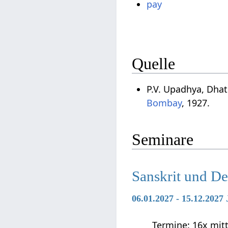
pay
Quelle
P.V. Upadhya, Dha
Bombay
, 1927.
Seminare
Sanskrit und D
06.01.2027 - 15.12.202
Termine: 16x mittwo