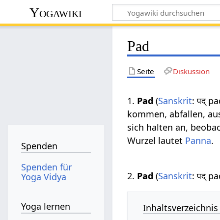
Yogawiki
Pad
Seite
Diskussion
1.
Pad
(
Sanskrit
: पद् p
kommen, abfallen, au
sich halten an, beoba
Wurzel lautet
Panna
.
Spenden
Spenden für
2.
Pad
(
Sanskrit
: पद् 
Yoga Vidya
Yoga lernen
Inhaltsverzeichnis