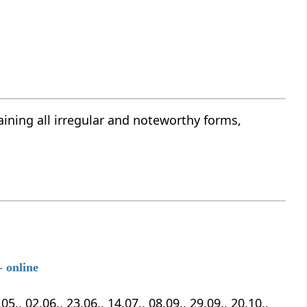
ining all irregular and noteworthy forms,
 online
5., 02.06., 23.06., 14.07., 08.09., 29.09., 20.10.,