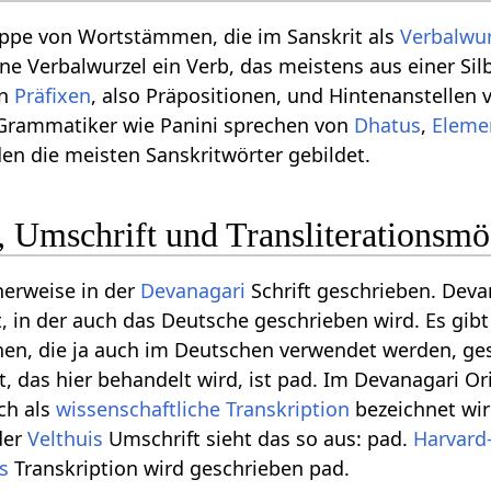
uppe von Wortstämmen, die im Sanskrit als
Verbalwu
ine Verbalwurzel ein Verb, das meistens aus einer Sil
on
Präfixen
, also Präpositionen, und Hintenanstellen
t Grammatiker wie Panini sprechen von
Dhatus
,
Eleme
n die meisten Sanskritwörter gebildet.
 Umschrift und Transliterationsmö
herweise in der
Devanagari
Schrift geschrieben. Deva
ift, in der auch das Deutsche geschrieben wird. Es gi
hen, die ja auch im Deutschen verwendet werden, ge
, das hier behandelt wird, ist pad. Im Devanagari Ori
uch als
wissenschaftliche Transkription
bezeichnet wir
der
Velthuis
Umschrift sieht das so aus: pad.
Harvard
ns
Transkription wird geschrieben pad.