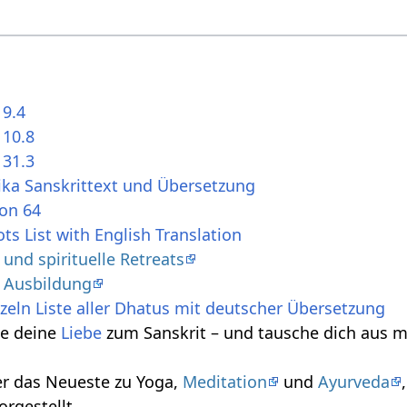
 9.4
 10.8
 31.3
ika Sanskrittext und Übersetzung
ion 64
ts List with English Translation
nd spirituelle Retreats
 Ausbildung
zeln Liste aller Dhatus mit deutscher Übersetzung
le deine
Liebe
zum Sanskrit – und tausche dich aus m
r das Neueste zu Yoga,
Meditation
und
Ayurveda
orgestellt