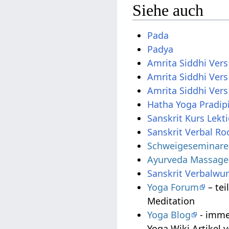
Siehe auch
Pada
Padya
Amrita Siddhi Vers
Amrita Siddhi Vers
Amrita Siddhi Vers
Hatha Yoga Pradip
Sanskrit Kurs Lekt
Sanskrit Verbal Roo
Schweigeseminare u
Ayurveda Massage
Sanskrit Verbalwur
Yoga Forum
– tei
Meditation
Yoga Blog
- imme
Yoga Wiki Artikel v