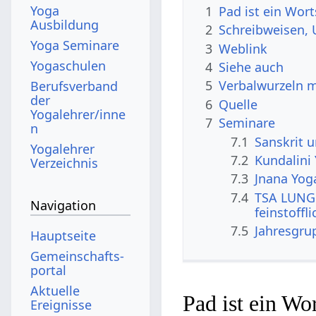
Yoga
1
Pad ist ein Wor
Ausbildung
2
Schreibweisen, 
Yoga Seminare
3
Weblink
Yogaschulen
4
Siehe auch
5
Verbalwurzeln 
Berufsverband
der
6
Quelle
Yogalehrer/inne
7
Seminare
n
7.1
Sanskrit 
Yogalehrer
7.2
Kundalini
Verzeichnis
7.3
Jnana Yog
7.4
TSA LUNG 
Navigation
feinstoffl
7.5
Jahresgru
Hauptseite
Gemeinschafts­
portal
Aktuelle
Pad ist ein Wo
Ereignisse