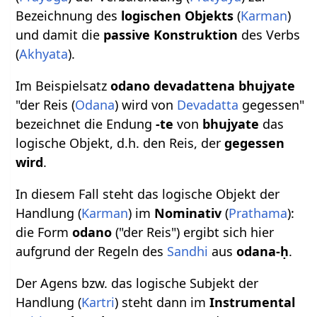
Bezeichnung des
logischen Objekts
(
Karman
)
und damit die
passive Konstruktion
des Verbs
(
Akhyata
).
Im Beispielsatz
odano devadattena bhujyate
"der Reis (
Odana
) wird von
Devadatta
gegessen"
bezeichnet die Endung
-te
von
bhujyate
das
logische Objekt, d.h. den Reis, der
gegessen
wird
.
In diesem Fall steht das logische Objekt der
Handlung (
Karman
) im
Nominativ
(
Prathama
):
die Form
odano
("der Reis") ergibt sich hier
aufgrund der Regeln des
Sandhi
aus
odana-ḥ
.
Der Agens bzw. das logische Subjekt der
Handlung (
Kartri
) steht dann im
Instrumental