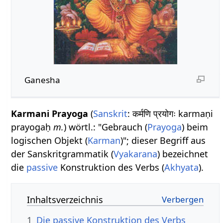
Ganesha
Karmani Prayoga
(
Sanskrit
: कर्मणि प्रयोगः karmaṇi
prayogaḥ
m.
) wörtl.: "Gebrauch (
Prayoga
) beim
logischen Objekt (
Karman
)"; dieser Begriff aus
der Sanskritgrammatik (
Vyakarana
) bezeichnet
die
passive
Konstruktion des Verbs (
Akhyata
).
Inhaltsverzeichnis
1
Die passive Konstruktion des Verbs