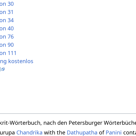
ion 30
ion 31
ion 34
ion 40
ion 76
ion 90
ion 111
ung kostenlos
l
krit-Wörterbuch, nach den Petersburger Wörterbücher
turupa
Chandrika
with the
Dathupatha
of
Panini
conta