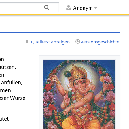
Anonym
Quelltext anzeigen
Versionsgeschichte
en
hützen,
en;
 anfüllen,
ommen
eser Wurzel
utet