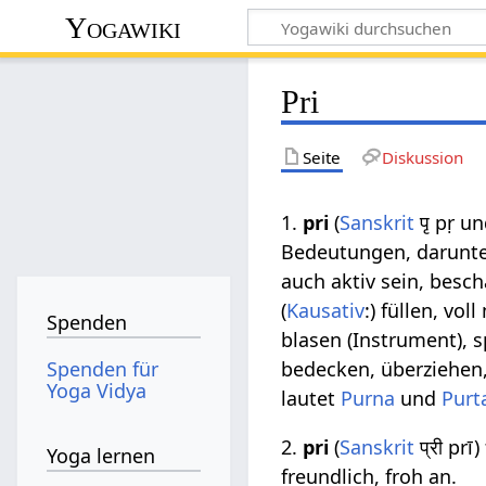
Yogawiki
Pri
Seite
Diskussion
1.
pri
(
Sanskrit
पृ pṛ un
Bedeutungen, darunter:
auch aktiv sein, beschä
(
Kausativ
:) füllen, vol
Spenden
blasen (Instrument), 
Spenden für
bedecken, überziehen
Yoga Vidya
lautet
Purna
und
Purt
2.
pri
(
Sanskrit
प्री prī
Yoga lernen
freundlich, froh an.