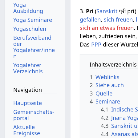
Yoga
Ausbildung
3.
Pri
(
Sanskrit
प्री prī
gefallen
,
sich freuen
,
Yoga Seminare
sich an etwas freuen
.
Yogaschulen
lieben, zufrieden sein
Berufsverband
der
Das
PPP
dieser Wurzel
Yogalehrer/inne
n
Inhaltsverzeichnis
Yogalehrer
Verzeichnis
1
Weblinks
2
Siehe auch
Navigation
3
Quelle
4
Seminare
Hauptseite
4.1
Indische S
Gemeinschafts­
4.2
Jnana Yog
portal
4.3
Sanskrit 
Aktuelle
Ereignisse
4.4
Asanas al