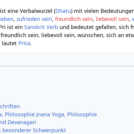
) ist eine Verbalwurzel (
Dhatu
) mit vielen Bedeutungen
lieben
,
zufrieden sein
,
freundlich sein
,
liebevoll sein
,
 Pri ist ein
Sanskrit Verb
und bedeutet gefallen, sich f
, freundlich sein, liebevoll sein, wünschen, sich an et
 lautet
Prita
.
chriften
a, Philosophie Jnana Yoga, Philosophie
und Devanagari
s besonderer Schwerpunkt