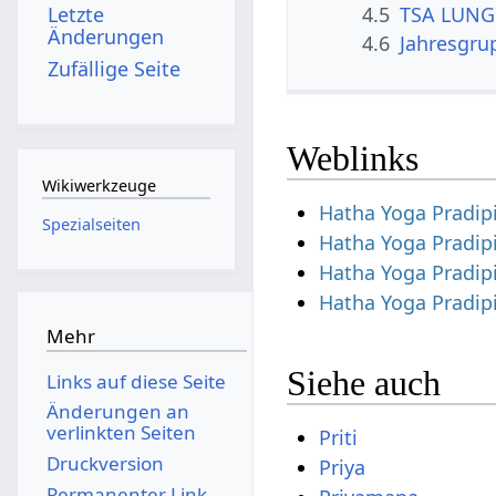
4.5
TSA LUNG 
Letzte
Änderungen
4.6
Jahresgru
Zufällige Seite
Weblinks
Wikiwerkzeuge
Hatha Yoga Pradipi
Spezialseiten
Hatha Yoga Pradip
Hatha Yoga Pradip
Hatha Yoga Pradip
Mehr
Siehe auch
Links auf diese Seite
Änderungen an
verlinkten Seiten
Priti
Druckversion
Priya
Permanenter Link