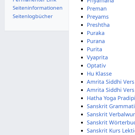
Priyamana
Seiten­­informationen
Preman
Seitenlogbücher
Preyams
Preshtha
Puraka
Purana
Purita
Vyaprita
Optativ
Hu Klasse
Amrita Siddhi Vers
Amrita Siddhi Vers
Hatha Yoga Pradip
Sanskrit Wörterbu
Sanskrit Kurs Lekt