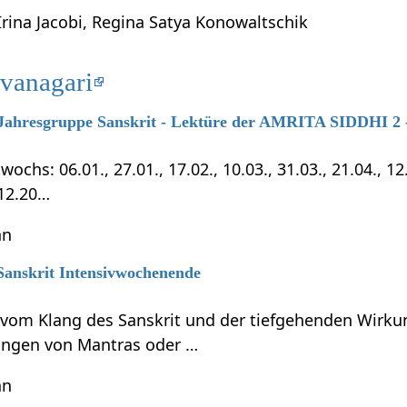
Irina Jacobi, Regina Satya Konowaltschik
evanagari
7 Jahresgruppe Sanskrit - Lektüre der AMRITA SIDDHI 2 -
chs: 06.01., 27.01., 17.02., 10.03., 31.03., 21.04., 12.0
.12.20…
hn
 Sanskrit Intensivwochenende
t vom Klang des Sanskrit und der tiefgehenden Wirku
ungen von Mantras oder …
hn