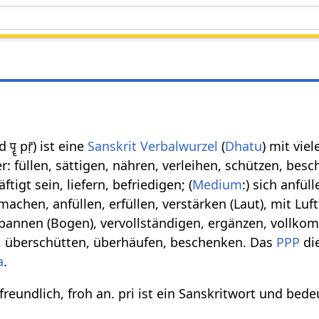
d पॄ pṝ) ist eine
Sanskrit Verbalwurzel
(
Dhatu
) mit viel
 füllen, sättigen, nähren, verleihen, schützen, besc
ftigt sein, liefern, befriedigen; (
Medium
:) sich anfüll
l machen, anfüllen, erfüllen, verstärken (Laut), mit Luft
spannen (Bogen), vervollständigen, ergänzen, vollk
, überschütten, überhäufen, beschenken. Das
PPP
di
a
.
) freundlich, froh an. pri ist ein Sanskritwort und bede