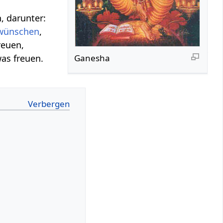
, darunter:
wünschen
,
reuen,
was freuen.
Ganesha