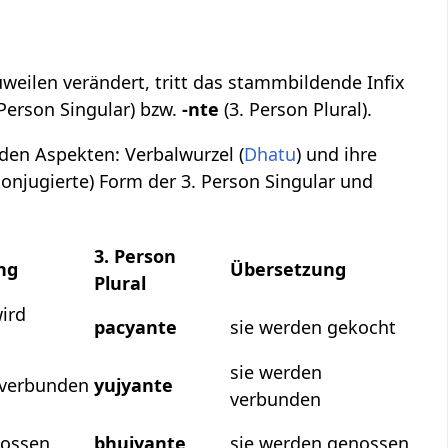
zuweilen verändert, tritt das stammbildende Infix
 Person Singular) bzw.
-nte
(3. Person Plural).
den Aspekten: Verbalwurzel (
Dhatu
) und ihre
konjugierte) Form der 3. Person Singular und
3. Person
ng
Übersetzung
Plural
wird
pacyante
sie werden gekocht
sie werden
d verbunden
yujyante
verbunden
nossen
bhujyante
sie werden genossen