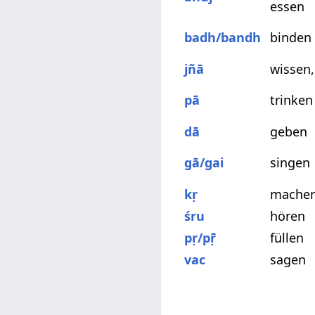
essen
badh/bandh
binden
jñā
wissen
pā
trinken
dā
geben
gā/gai
singen
kṛ
machen
śru
hören
pṛ/pṝ
füllen
vac
sagen