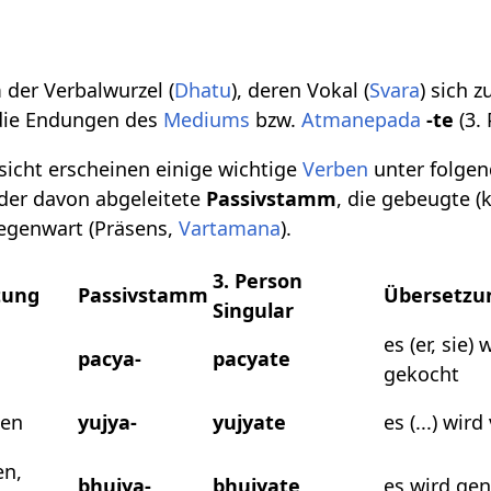
der Verbalwurzel (
Dhatu
), deren Vokal (
Svara
) sich 
die Endungen des
Mediums
bzw.
Atmanepada
-te
(3.
sicht erscheinen einige wichtige
Verben
unter folgen
der davon abgeleitete
Passivstamm
, die gebeugte (
Gegenwart (Präsens,
Vartamana
).
3. Person
tung
Passivstamm
Übersetzu
Singular
es (er, sie) 
pacya-
pacyate
gekocht
den
yujya-
yujyate
es (...) wir
en,
bhujya-
bhujyate
es wird ge