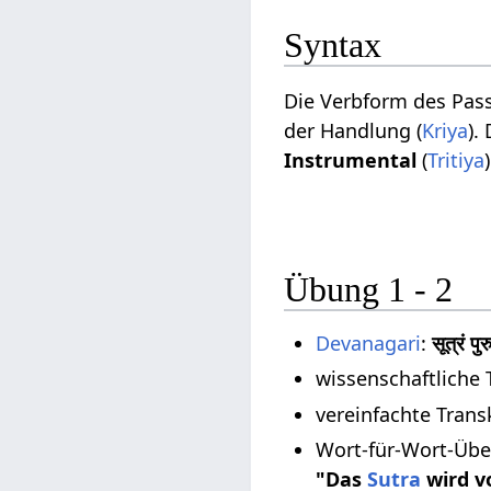
Syntax
Die Verbform des Pass
der Handlung (
Kriya
).
Instrumental
(
Tritiya
)
Übung 1 - 2
Devanagari
:
सूत्रं पु
wissenschaftliche 
vereinfachte Trans
Wort-für-Wort-Übe
"Das
Sutra
wird v