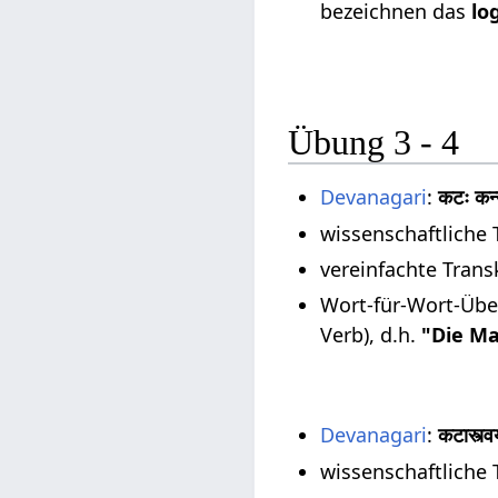
bezeichnen das
lo
Übung 3 - 4
Devanagari
:
कटः कन्
wissenschaftliche 
vereinfachte Trans
Wort-für-Wort-Übe
Verb), d.h.
"Die M
Devanagari
:
कटास्त्व
wissenschaftliche 