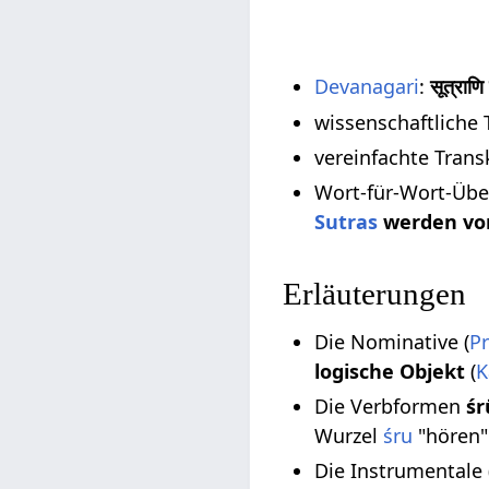
Devanagari
:
सूत्राणि
wissenschaftliche 
vereinfachte Trans
Wort-für-Wort-Übe
Sutras
werden von
Erläuterungen
Die Nominative (
P
logische Objekt
(
K
Die Verbformen
śr
Wurzel
śru
"hören"
Die Instrumentale 