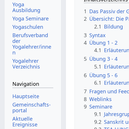
Yoga
Ausbildung
1
Das Passiv der 
Yoga Seminare
2
Übersicht: Die 
2.1
Bildung
Yogaschulen
3
Syntax
Berufsverband
der
4
Übung 1 - 2
Yogalehrer/inne
4.1
Erläuteru
n
5
Übung 3 - 4
Yogalehrer
5.1
Erläuteru
Verzeichnis
6
Übung 5 - 6
6.1
Erläuteru
Navigation
7
Fragen und Fee
Hauptseite
8
Weblinks
Gemeinschafts­
9
Seminare
portal
9.1
Jahresgru
Aktuelle
9.2
Sanskrit 
Ereignisse