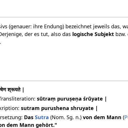
ivs (genauer: ihre Endung) bezeichnet jeweils das, w
 Derjenige, der es tut, also das
logische Subjekt
bzw.
.
रुषेण श्रूयते |
Transliteration:
sūtraṃ puruṣeṇa śrūyate |
kription:
sutram purushena shruyate |
rsetzung:
Das
Sutra
(Nom. Sg. n.)
von dem Mann
(
P
on dem Mann gehört."