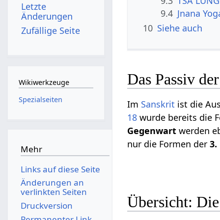
9.3
TSA LUNG 
Letzte
9.4
Jnana Yog
Änderungen
10
Siehe auch
Zufällige Seite
Das Passiv de
Wikiwerkzeuge
Spezialseiten
Im
Sanskrit
ist die A
18
wurde bereits die 
Gegenwart
werden eb
nur die Formen der
3.
Mehr
Links auf diese Seite
Änderungen an
verlinkten Seiten
Übersicht: Die
Druckversion
Permanenter Link