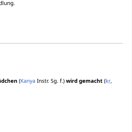
dlung.
ädchen
(
Kanya
Instr. Sg. f.)
wird gemacht
(
kṛ
,