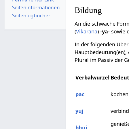
Seiten­­informationen
Bildung
Seitenlogbücher
An die schwache Form 
(
Vikarana
)
-ya-
sowie 
In der folgenden Über
Hauptbedeutung(en), 
Plural im Passiv der 
Verbalwurzel
Bedeu
pac
kochen
yuj
verbin
genieß
bhuj