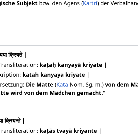
gische Subjekt
bzw. den Agens (
Kartri
) der Verbalhan
यया क्रियते |
Transliteration:
kaṭaḥ kanyayā kriyate |
kription:
katah kanyaya kriyate |
rsetzung:
Die Matte
(
Kata
Nom. Sg. m.)
von dem M
atte wird von dem Mädchen gemacht."
या क्रियन्ते |
Transliteration:
kaṭās tvayā kriyante |