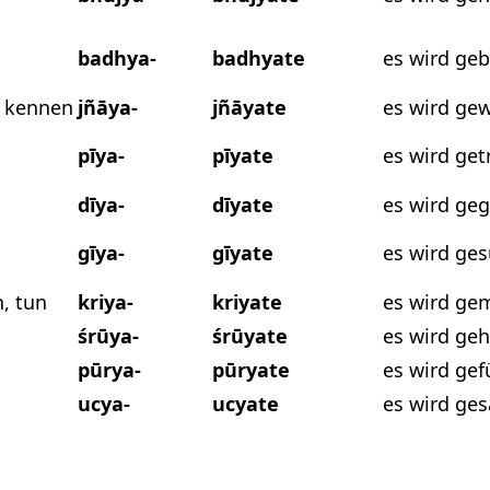
badhya-
badhyate
es wird ge
, kennen
jñāya-
jñāyate
es wird ge
pīya-
pīyate
es wird ge
dīya-
dīyate
es wird ge
gīya-
gīyate
es wird ge
, tun
kriya-
kriyate
es wird ge
śrūya-
śrūyate
es wird geh
pūrya-
pūryate
es wird gefü
ucya-
ucyate
es wird ges