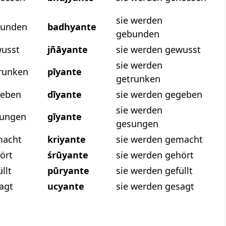
sie werden
bunden
badhyante
gebunden
wusst
jñāyante
sie werden gewusst
sie werden
trunken
pīyante
getrunken
geben
dīyante
sie werden gegeben
sie werden
sungen
gīyante
gesungen
macht
kriyante
sie werden gemacht
ört
śrūyante
sie werden gehört
llt
pūryante
sie werden gefüllt
agt
ucyante
sie werden gesagt