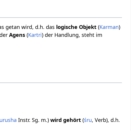
as getan wird, d.h. das
logische Objekt
(
Karman
)
 der
Agens
(
Kartri
) der Handlung, steht im
urusha
Instr. Sg. m.)
wird gehört
(
śru
, Verb), d.h.