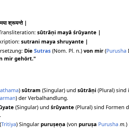
 मया श्रूयन्ते |
Transliteration:
sūtrāṇi mayā śrūyante |
kription:
sutrani maya shruyante |
rsetzung:
Die
Sutras
(Nom. Pl. n.)
von mir
(
Purusha
I
 mir gehört."
rathama
)
sūtram
(Singular) und
sūtrāṇi
(Plural) sind
arman
) der Verbalhandlung.
ūyate
(Singular) und
śrūyante
(Plural) sind Formen 
.
(
Tritiya
) Singular
puruṣeṇa
(von
puruṣa
Purusha
m.
)