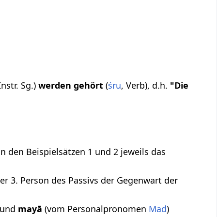
nstr. Sg.)
werden gehört
(
śru
, Verb), d.h.
"Die
 in den Beispielsätzen 1 und 2 jeweils das
der 3. Person des Passivs der Gegenwart der
 und
mayā
(vom Personalpronomen
Mad
)