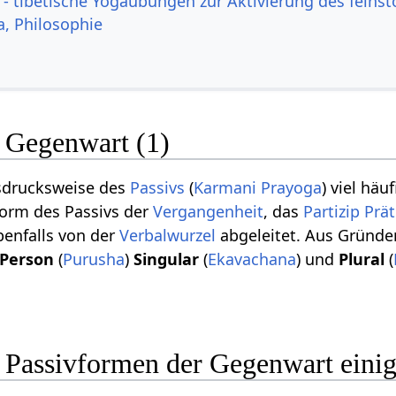
- tibetische Yogaübungen zur Aktivierung des feinst
a, Philosophie
r Gegenwart (1)
usdrucksweise des
Passivs
(
Karmani Prayoga
) viel hä
Form des Passivs der
Vergangenheit
, das
Partizip Prä
enfalls von der
Verbalwurzel
abgeleitet. Aus Gründen
 Person
(
Purusha
)
Singular
(
Ekavachana
) und
Plural
(
 Passivformen der Gegenwart einig