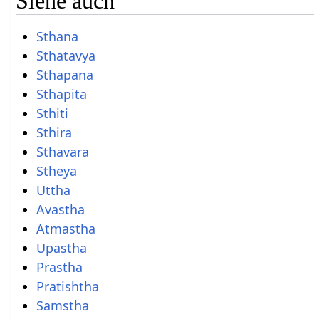
Siehe auch
Sthana
Sthatavya
Sthapana
Sthapita
Sthiti
Sthira
Sthavara
Stheya
Uttha
Avastha
Atmastha
Upastha
Prastha
Pratishtha
Samstha