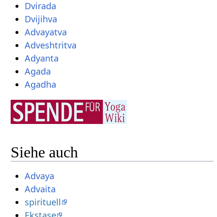
Dvirada
Dvijihva
Advayatva
Adveshtritva
Adyanta
Agada
Agadha
Siehe auch
Advaya
Advaita
spirituell
Ekstase