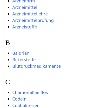
Arzneiform
Arzneimittel
Arzneimittellehre
Arzneimittelprüfung
Arzneistoffe
B
Baldrian
Bitterstoffe
Blutdruckmedikamente
C
Chamomillae flos
Codein
Colibakterien