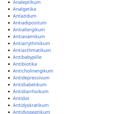
Analeptikum
Analgetika
Antazidum
Antiadipositum
Antiallergikum
Antianämikum
Antiarrythmikum
Antiasthmatikum
Antibabypille
Antibiotika
Anticholinergikum
Antidepressivum
Antidiabetikum
Antidiarrhoikum
Antidot
Antidyskratikum
Antidyspeptikum