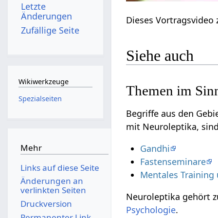
Letzte
Änderungen
Dieses Vortragsvideo 
Zufällige Seite
Siehe auch
Wikiwerkzeuge
Themen im Sinn
Spezialseiten
Begriffe aus den Geb
mit Neuroleptika, sin
Mehr
Gandhi
Fastenseminare
Links auf diese Seite
Mentales Training
Änderungen an
verlinkten Seiten
Neuroleptika gehört 
Druckversion
Psychologie
.
Permanenter Link