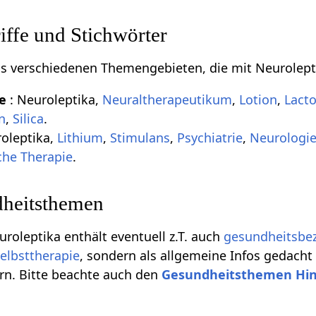
ffe und Stichwörter
aus verschiedenen Themengebieten, die mit Neurolept
de
: Neuroleptika,
Neuraltherapeutikum
,
Lotion
,
Lacto
n
,
Silica
.
roleptika,
Lithium
,
Stimulans
,
Psychiatrie
,
Neurologi
he Therapie
.
heitsthemen
uroleptika enthält eventuell z.T. auch
gesundheitsbe
elbsttherapie
, sondern als allgemeine Infos gedacht
rn. Bitte beachte auch den
Gesundheitsthemen Hi