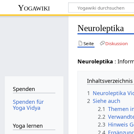
Yogawiki
Neuroleptika
Seite
Diskussion
Neuroleptika
: Infor
Inhaltsverzeichnis
Spenden
1
Neuroleptika Vi
2
Siehe auch
Spenden für
Yoga Vidya
2.1
Themen im
2.2
Verwandte
2.3
Hinweis 
Yoga lernen
2.4
Ergänzun