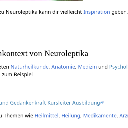
zu Neuroleptika kann dir vielleicht
Inspiration
geben,
kontext von Neuroleptika
ieten
Naturheilkunde
,
Anatomie
,
Medizin
und
Psychol
d zum Beispiel
 und Gedankenkraft Kursleiter Ausbildung
zu Themen wie
Heilmittel
,
Heilung
,
Medikamente
,
Arz