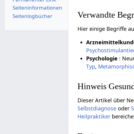
Seiten­­informationen
Verwandte Begri
Seitenlogbücher
Hier einige Begriffe 
Arzneimittelkun
Psychostimulantie
Psychologie
: Neu
Typ
,
Metamorphisc
Hinweis Gesund
Dieser Artikel über Ne
Selbstdiagnose
oder
S
Heilpraktiker
bereiche