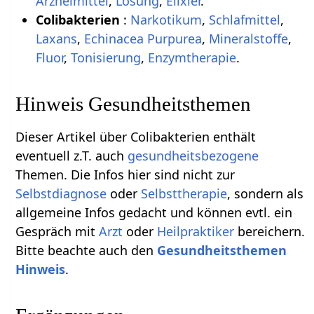
Arzneimittel
,
Lösung
,
Elixier
.
Colibakterien
:
Narkotikum
,
Schlafmittel
,
Laxans
,
Echinacea Purpurea
,
Mineralstoffe
,
Fluor
,
Tonisierung
,
Enzymtherapie
.
Hinweis Gesundheitsthemen
Dieser Artikel über Colibakterien enthält
eventuell z.T. auch
gesundheitsbezogene
Themen. Die Infos hier sind nicht zur
Selbstdiagnose
oder
Selbsttherapie
, sondern als
allgemeine Infos gedacht und können evtl. ein
Gespräch mit
Arzt
oder
Heilpraktiker
bereichern.
Bitte beachte auch den
Gesundheitsthemen
Hinweis
.