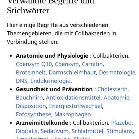
Verwandte Begriffe und
Stichwörter
Hier einige Begriffe aus verschiedenen
Themengebieten, die mit Colibakterien in
Verbindung stehen:
Anatomie und Physiologie
: Colibakterien,
Coenzym Q10
,
Coenzym
,
Carnitin
,
Broteinheit
,
Darmschleimhaut
,
Dermatologie
,
DNS
,
Endokrinologie
.
Gesundheit und Prävention
:
Cholesterin
,
Bauchhirn
,
Antioxidationsmittel
,
Anatomie
,
Disposition
,
Energiestoffwechsel
,
Fotosynthese
,
Makrophagen
.
Arzneimittelkunde
: Colibakterien,
Plazebo
,
Digitalis
,
Sedativum
,
Schlafmittel
,
Stimulans
,