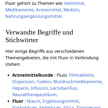
Fluor gehört zu Themen wie
Heilmittel
,
Medikamente
,
Arzneimittel
,
Medizin
,
Nahrungsergänzungsmittel
.
Verwandte Begriffe und
Stichwörter
Hier einige Begriffe aus verschiedenen
Themengebieten, die mit Fluor in Verbindung
stehen:
Arzneimittelkunde
: Fluor,
Filmtablette
,
Dispersion
,
Codein
,
Blutdruckmedikamente
,
Heparin
,
Infusion
,
Lactobacillus
,
Neuraltherapeutikum
.
Fluor
:
Niacin
,
Ergänzungsmittel
,
Narkotikum
,
Sedativum
,
Silica
,
Tonisierung
,