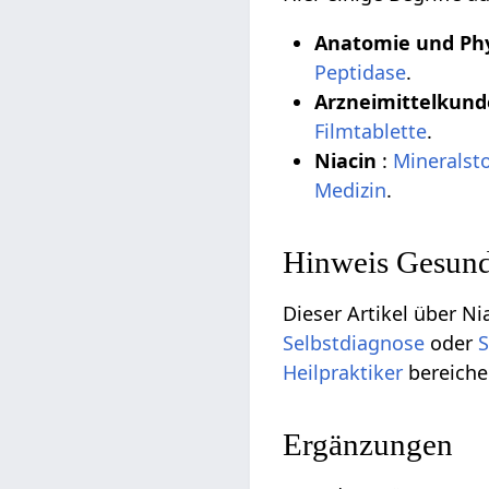
Anatomie und Phy
Peptidase
.
Arzneimittelkun
Filmtablette
.
Niacin
:
Mineralsto
Medizin
.
Hinweis Gesund
Dieser Artikel über Ni
Selbstdiagnose
oder
S
Heilpraktiker
bereiche
Ergänzungen