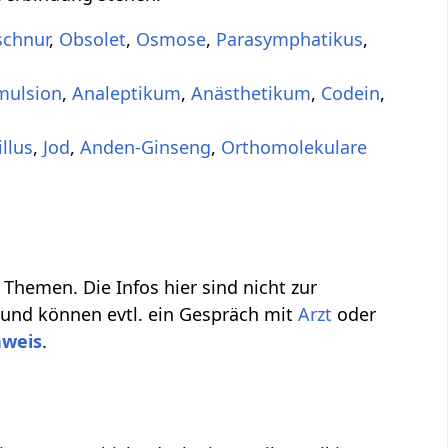
schnur
,
Obsolet
,
Osmose
,
Parasymphatikus
,
mulsion
,
Analeptikum
,
Anästhetikum
,
Codein
,
llus
,
Jod
,
Anden-Ginseng
,
Orthomolekulare
Themen. Die Infos hier sind nicht zur
 und können evtl. ein Gespräch mit
Arzt
oder
nweis
.