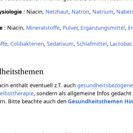
siologie
: Niacin,
Netzhaut
,
Natron
,
Natrium
,
Nabel
de
: Niacin,
Mineralstoffe
,
Pulver
,
Ergänzungsmittel
,
E
ffe
,
Colibakterien
,
Sedativum
,
Schlafmittel
,
Lactobaci
heitsthemen
acin enthält eventuell z.T. auch
gesundheitsbezogene
elbsttherapie
, sondern als allgemeine Infos gedacht
rn. Bitte beachte auch den
Gesundheitsthemen Hi