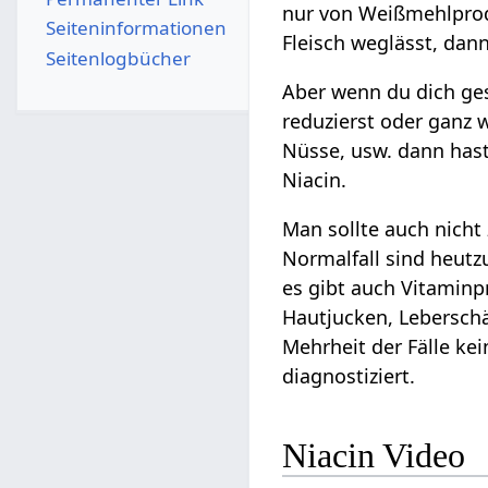
nur von Weißmehlprod
Seiten­­informationen
Fleisch weglässt, dan
Seitenlogbücher
Aber wenn du dich ges
reduzierst oder ganz 
Nüsse, usw. dann hast
Niacin.
Man sollte auch nicht 
Normalfall sind heut
es gibt auch Vitaminp
Hautjucken, Lebersch
Mehrheit der Fälle ke
diagnostiziert.
Niacin Video