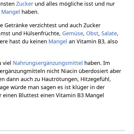
onsten
Zucker
und alles mögliche isst und nur
n
Mangel
haben.
he Getränke verzichtest und auch Zucker
immst und Hülsenfrüchte,
Gemüse
,
Obst
,
Salate
,
dere hast du keinen
Mangel
an Vitamin B3, also
u viel
Nahrungsergänzungsmittel
haben. Im
rgänzungmitteln nicht Niacin überdosiert aber
en dann auch zu Hautrötungen, Hitzegefühl,
e würde man sagen es ist klüger in der
r einen Bluttest einen Vitamin B3 Mangel