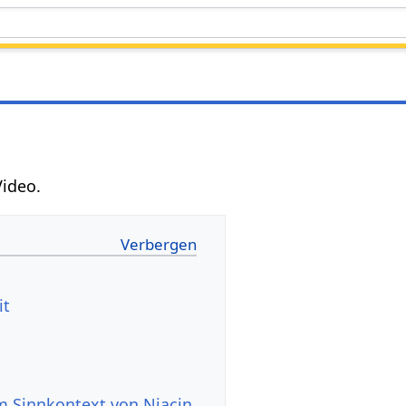
Video.
it
 Sinnkontext von Niacin