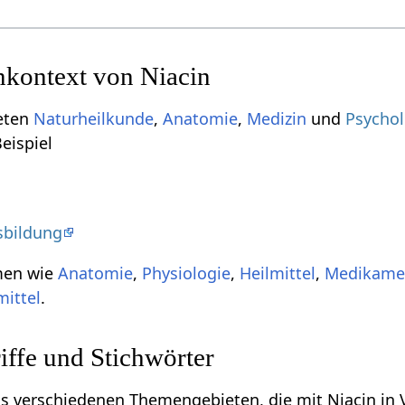
kontext von Niacin
ieten
Naturheilkunde
,
Anatomie
,
Medizin
und
Psychol
eispiel
sbildung
men wie
Anatomie
,
Physiologie
,
Heilmittel
,
Medikame
ittel
.
ffe und Stichwörter
aus verschiedenen Themengebieten, die mit Niacin in