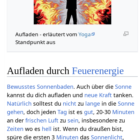
Aufladen - erläutert vom
Yoga
Standpunkt aus
Aufladen durch
Feuer
energie
Bewusstes
Sonnen
baden
. Auch über die
Sonne
kannst du dich aufladen und
neue
Kraft
tanken.
Natürlich
solltest du
nicht
zu
lange
in die
Sonne
gehen
, doch jeden
Tag
ist es
gut
, 20-30
Minuten
an der
frischen
Luft
zu
sein
, insbesondere zu
Zeiten
wo es
hell
ist. Wenn du draußen bist,
spüre die ersten 3
Minuten
das
Sonnen
licht
,