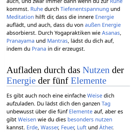
auch, und zwar immer dann wenn du zur
Ruhe
kommst.
Ruhe
durch
Tiefenentspannung
und
Meditation
hilft dir, dass die innere
Energie
auflädt, und auch, dass du von
außen
Energie
absorbierst. Durch Yogapraktiken wie
Asanas
,
Pranayama
und
Mantras
, lädst du dich auf,
indem du
Prana
in dir erzeugst.
Aufladen durch das
Nutzen
der
Energie
der fünf
Elemente
Es gibt auch noch eine einfache
Weise
dich
aufzuladen. Du lädst dich den ganzen
Tag
unbewusst über die fünf
Elemente
auf, aber es
gibt
Weisen
wie du dies
besonders
nutzen
kannst.
Erde
,
Wasser
,
Feuer
,
Luft
und
Äther
.