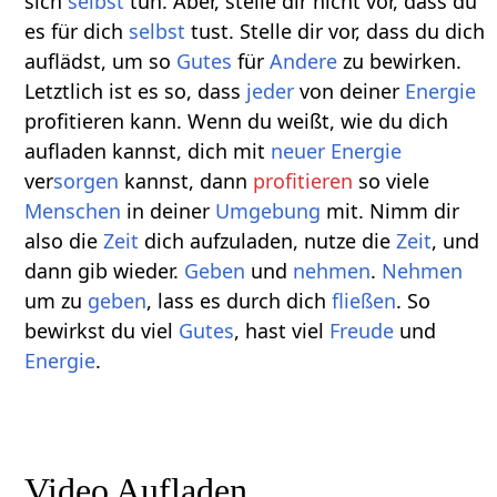
sich
selbst
tun. Aber, stelle dir nicht vor, dass du
es für dich
selbst
tust. Stelle dir vor, dass du dich
auflädst, um so
Gutes
für
Andere
zu bewirken.
Letztlich ist es so, dass
jeder
von deiner
Energie
profitieren kann. Wenn du weißt, wie du dich
aufladen kannst, dich mit
neuer
Energie
ver
sorgen
kannst, dann
profitieren
so viele
Menschen
in deiner
Umgebung
mit. Nimm dir
also die
Zeit
dich aufzuladen, nutze die
Zeit
, und
dann gib wieder.
Geben
und
nehmen
.
Nehmen
um zu
geben
, lass es durch dich
fließen
. So
bewirkst du viel
Gutes
, hast viel
Freude
und
Energie
.
Video Aufladen