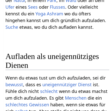
der
Natur
, in einem
Park
, im
Wald
oder an dem
Ufer
eines
Sees
oder
Flusses
. Oder vielleicht
kennst du ein
Yoga
Ashram
wo du öfters
hingehen kannst um dich gründlich aufzuladen.
Suche
etwas, wo du dich aufladen kannst.
Aufladen als uneigennütziges
Dienen
Wenn du etwas tust um dich aufzuladen, sei dir
bewusst
, dass es
uneigennütziger
Dienst
ist.
Fühle dich nicht
schlecht
wenn du etwas machst
um dich aufzuladen. Es gibt
Menschen
die ein
schlechtes
Gewissen
haben, wenn sie etwas für