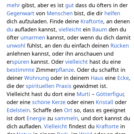
mehr
gibst, aber es ist
gut
dass du öfters in der
Gegenwart
von
Menschen
bist, die dir
helfen
dich aufzuladen. Finde deine
Kraftorte
, an denen
du
aufladen kannst,
vielleicht
ein
Baum
den du
öfter
umarmen
kannst, oder wenn du dich damit
unwohl
fühlst, an den du einfach deinen
Rücken
anlehnen kannst, oder ihn anschauen und
er
spüren
kannst. Oder
vielleicht
hast du eine
bestimmte
Zimmer
pflanze
. Oder du schaffst in
deiner
Wohnung
oder in deinem
Haus
eine
Ecke
,
die der
spirituellen
Praxis
gewidmet ist.
Vielleicht hast du dort eine
Murti
–
Götterfigur
,
oder eine
schöne
Kerze
oder einen
Kristall
oder
Edelstein
. Schaffe den
Ort
so, dass es geeignet
ist dort
Energie
zu
sammeln
, und dort kannst du
dich aufladen.
Vielleicht
findest du
Kraftorte
in