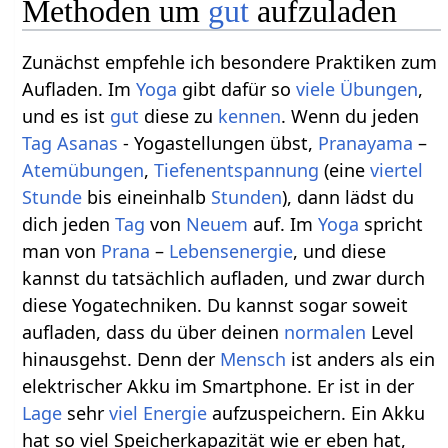
Methoden um
gut
aufzuladen
Zunächst empfehle ich besondere Praktiken zum
Aufladen. Im
Yoga
gibt dafür so
viele
Übungen
,
und es ist
gut
diese zu
kennen
. Wenn du jeden
Tag
Asanas
- Yogastellungen übst,
Pranayama
–
Atemübungen
,
Tiefenentspannung
(eine
viertel
Stunde
bis eineinhalb
Stunden
), dann lädst du
dich jeden
Tag
von
Neuem
auf. Im
Yoga
spricht
man von
Prana
–
Lebensenergie
, und diese
kannst du tatsächlich aufladen, und zwar durch
diese Yogatechniken. Du kannst sogar soweit
aufladen, dass du über deinen
normalen
Level
hinausgehst. Denn der
Mensch
ist anders als ein
elektrischer Akku im Smartphone. Er ist in der
Lage
sehr
viel
Energie
aufzuspeichern. Ein Akku
hat so viel Speicherkapazität wie er eben hat,