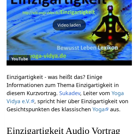
Video laden
YouTube
Einzigartigkeit - was heißt das? Einige
Informationen zum Thema Einzigartigkeit in
diesem Kurzvortrag.
Sukadev
, Leiter vom
Yoga
Vidya e.V.
, spricht hier über Einzigartigkeit von
Gesichtspunkten des klassischen
Yoga
aus.
Einzigartigkeit Audio Vortrag