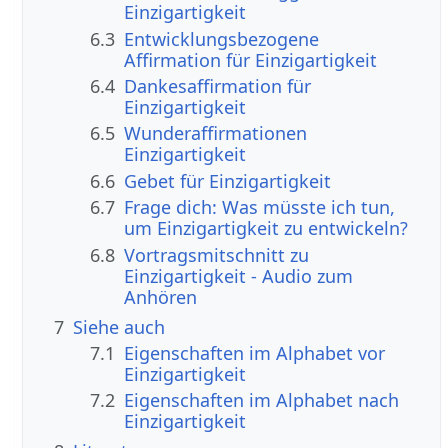
Einzigartigkeit
6.3
Entwicklungsbezogene
Affirmation für Einzigartigkeit
6.4
Dankesaffirmation für
Einzigartigkeit
6.5
Wunderaffirmationen
Einzigartigkeit
6.6
Gebet für Einzigartigkeit
6.7
Frage dich: Was müsste ich tun,
um Einzigartigkeit zu entwickeln?
6.8
Vortragsmitschnitt zu
Einzigartigkeit - Audio zum
Anhören
7
Siehe auch
7.1
Eigenschaften im Alphabet vor
Einzigartigkeit
7.2
Eigenschaften im Alphabet nach
Einzigartigkeit