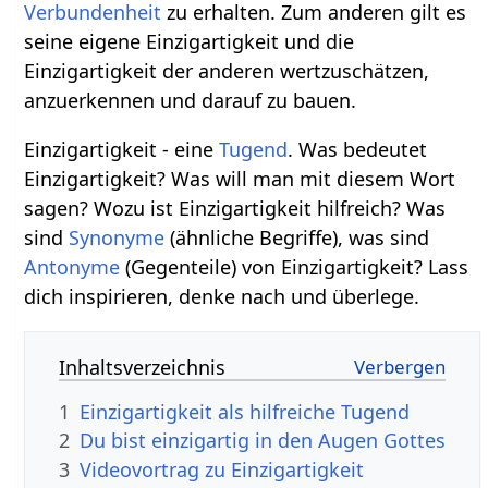
Verbundenheit
zu erhalten. Zum anderen gilt es
seine eigene Einzigartigkeit und die
Einzigartigkeit der anderen wertzuschätzen,
anzuerkennen und darauf zu bauen.
Einzigartigkeit - eine
Tugend
. Was bedeutet
Einzigartigkeit? Was will man mit diesem Wort
sagen? Wozu ist Einzigartigkeit hilfreich? Was
sind
Synonyme
(ähnliche Begriffe), was sind
Antonyme
(Gegenteile) von Einzigartigkeit? Lass
dich inspirieren, denke nach und überlege.
Inhaltsverzeichnis
1
Einzigartigkeit als hilfreiche Tugend
2
Du bist einzigartig in den Augen Gottes
3
Videovortrag zu Einzigartigkeit