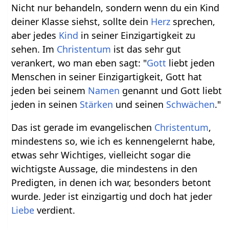
Nicht nur behandeln, sondern wenn du ein Kind
deiner Klasse siehst, sollte dein
Herz
sprechen,
aber jedes
Kind
in seiner Einzigartigkeit zu
sehen. Im
Christentum
ist das sehr gut
verankert, wo man eben sagt: "
Gott
liebt jeden
Menschen in seiner Einzigartigkeit, Gott hat
jeden bei seinem
Namen
genannt und Gott liebt
jeden in seinen
Stärken
und seinen
Schwächen
."
Das ist gerade im evangelischen
Christentum
,
mindestens so, wie ich es kennengelernt habe,
etwas sehr Wichtiges, vielleicht sogar die
wichtigste Aussage, die mindestens in den
Predigten, in denen ich war, besonders betont
wurde. Jeder ist einzigartig und doch hat jeder
Liebe
verdient.