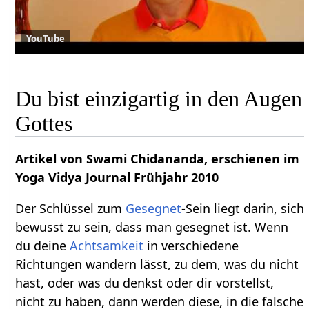
YouTube
Du bist einzigartig in den Augen
Gottes
Artikel von Swami Chidananda, erschienen im
Yoga Vidya Journal Frühjahr 2010
Der Schlüssel zum
Gesegnet
-Sein liegt darin, sich
bewusst zu sein, dass man gesegnet ist. Wenn
du deine
Achtsamkeit
in verschiedene
Richtungen wandern lässt, zu dem, was du nicht
hast, oder was du denkst oder dir vorstellst,
nicht zu haben, dann werden diese, in die falsche