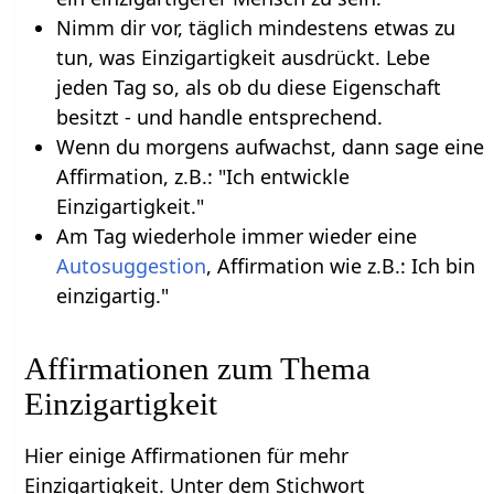
Nimm dir vor, täglich mindestens etwas zu
tun, was Einzigartigkeit ausdrückt. Lebe
jeden Tag so, als ob du diese Eigenschaft
besitzt - und handle entsprechend.
Wenn du morgens aufwachst, dann sage eine
Affirmation, z.B.: "Ich entwickle
Einzigartigkeit."
Am Tag wiederhole immer wieder eine
Autosuggestion
, Affirmation wie z.B.: Ich bin
einzigartig."
Affirmationen zum Thema
Einzigartigkeit
Hier einige Affirmationen für mehr
Einzigartigkeit. Unter dem Stichwort