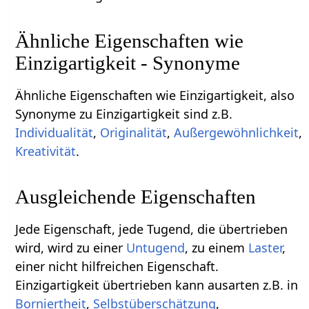
Ähnliche Eigenschaften wie
Einzigartigkeit - Synonyme
Ähnliche Eigenschaften wie Einzigartigkeit, also
Synonyme zu Einzigartigkeit sind z.B.
Individualität
,
Originalität
,
Außergewöhnlichkeit
,
Kreativität
.
Ausgleichende Eigenschaften
Jede Eigenschaft, jede Tugend, die übertrieben
wird, wird zu einer
Untugend
, zu einem
Laster
,
einer nicht hilfreichen Eigenschaft.
Einzigartigkeit übertrieben kann ausarten z.B. in
Borniertheit
,
Selbstüberschätzung
,