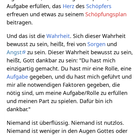
Aufgabe erfüllen, das
Herz
des
Schöpfers
erfreuen und etwas zu seinem
Schöpfungsplan
beitragen.
Und das ist die
Wahrheit
. Sich dieser Wahrheit
bewusst zu sein, heißt, frei von
Sorgen
und
Angst
zu sein. Dieser Wahrheit bewusst zu sein,
heißt, Gott dankbar zu sein: "Du hast mich
einzigartig gemacht. Du hast mir eine Rolle, eine
Aufgabe
gegeben, und du hast mich geführt und
mir alle notwendigen Faktoren gegeben, die
nötig sind, um meine Aufgabe/Rolle zu erfüllen
und meinen Part zu spielen. Dafür bin ich
dankbar."
Niemand ist überflüssig. Niemand ist nutzlos.
Niemand ist weniger in den Augen Gottes oder