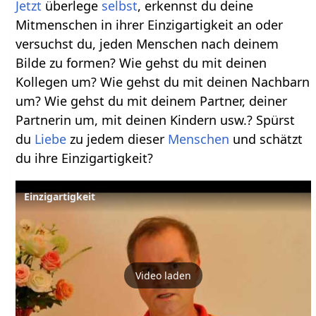
Jetzt
überlege
selbst
, erkennst du deine
Mitmenschen in ihrer Einzigartigkeit an oder
versuchst du, jeden Menschen nach deinem
Bilde zu formen? Wie gehst du mit deinen
Kollegen um? Wie gehst du mit deinen Nachbarn
um? Wie gehst du mit deinem Partner, deiner
Partnerin um, mit deinen Kindern usw.? Spürst
du
Liebe
zu jedem dieser
Menschen
und schätzt
du ihre Einzigartigkeit?
Einzigartigkeit
Video laden