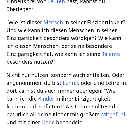
Einheitsbrei von
Leuten
hast, kannst du
überlegen:
"Wie ist dieser
Mensch
in seiner Einzigartigkeit?
Und wie kann ich diesen Menschen in seiner
Einzigartigkeit besonders würdigen? Wie kann
ich diesen Menschen, der seine besondere
Einzigartigkeit hat, wie kann ich seine
Talente
besonders nutzen?"
Nicht nur nutzen, sondern auch entfalten. Oder
angenommen, du bist
Lehrer
, oder eine Lehrerin,
dort kannst du auch immer überlegen: "Wie
kann ich die
Kinder
in ihrer Einzigartigkeit
fördern und entfalten?" Als Lehrer solltest du
natürlich all deine Kinder mit großem
Mitgefühl
und mit einer
Liebe
behandeln.