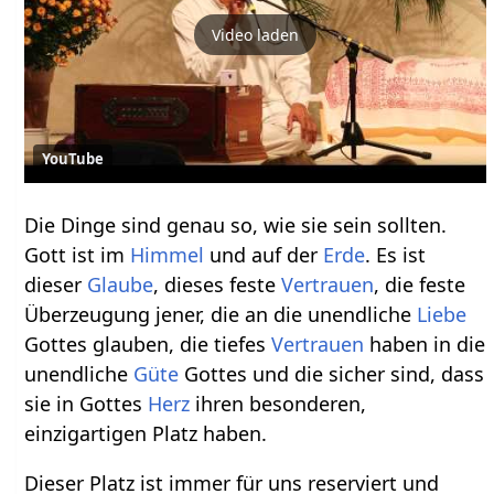
Video laden
YouTube
Die Dinge sind genau so, wie sie sein sollten.
Gott ist im
Himmel
und auf der
Erde
. Es ist
dieser
Glaube
, dieses feste
Vertrauen
, die feste
Überzeugung jener, die an die unendliche
Liebe
Gottes glauben, die tiefes
Vertrauen
haben in die
unendliche
Güte
Gottes und die sicher sind, dass
sie in Gottes
Herz
ihren besonderen,
einzigartigen Platz haben.
Dieser Platz ist immer für uns reserviert und