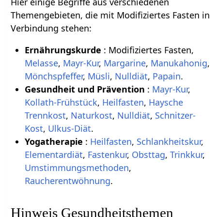
Hier einige Begriffe aus verschiedenen
Themengebieten, die mit Modifiziertes Fasten in
Verbindung stehen:
Ernährungskurde
: Modifiziertes Fasten,
Melasse
,
Mayr-Kur
,
Margarine
,
Manukahonig
,
Mönchspfeffer
,
Müsli
,
Nulldiät
,
Papain
.
Gesundheit und Prävention
:
Mayr-Kur
,
Kollath-Frühstück
,
Heilfasten
,
Haysche
Trennkost
,
Naturkost
,
Nulldiät
,
Schnitzer-
Kost
,
Ulkus-Diät
.
Yogatherapie
:
Heilfasten
,
Schlankheitskur
,
Elementardiät
,
Fastenkur
,
Obsttag
,
Trinkkur
,
Umstimmungsmethoden
,
Raucherentwöhnung
.
Hinweis Gesundheitsthemen