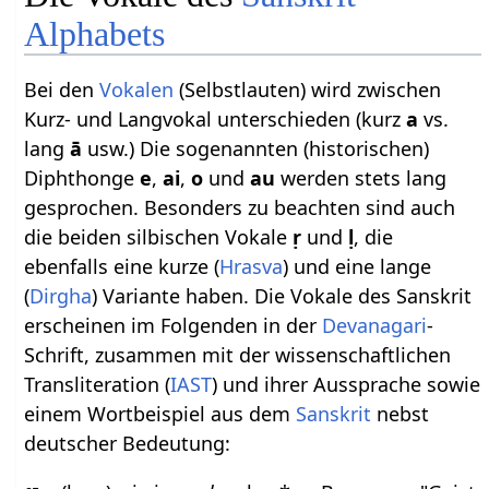
Alphabets
Bei den
Vokalen
(Selbstlauten) wird zwischen
Kurz- und Langvokal unterschieden (kurz
a
vs.
lang
ā
usw.) Die sogenannten (historischen)
Diphthonge
e
,
ai
,
o
und
au
werden stets lang
gesprochen. Besonders zu beachten sind auch
die beiden silbischen Vokale
ṛ
und
ḷ
, die
ebenfalls eine kurze (
Hrasva
) und eine lange
(
Dirgha
) Variante haben. Die Vokale des Sanskrit
erscheinen im Folgenden in der
Devanagari
-
Schrift, zusammen mit der wissenschaftlichen
Transliteration (
IAST
) und ihrer Aussprache sowie
einem Wortbeispiel aus dem
Sanskrit
nebst
deutscher Bedeutung: