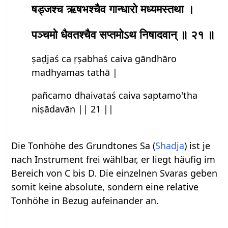
षड्‍जश्‍च ऋषभश्‍चैव गान्धारो मध्यमस्तथा ।
पञ्‍चमो धैवतश्‍चैव सप्तमोऽथ निषादवान् ॥ २१ ॥
ṣaḍ‍jaś‍ ca ṛṣabhaś‍ caiva gāndhāro
madhyamas tathā |
pañ‍camo dhaivataś‍ caiva saptamo'tha
niṣādavān || 21 ||
Die Tonhöhe des Grundtones Sa (
Shadja
) ist je
nach Instrument frei wählbar, er liegt häufig im
Bereich von C bis D. Die einzelnen Svaras geben
somit keine absolute, sondern eine relative
Tonhöhe in Bezug aufeinander an.