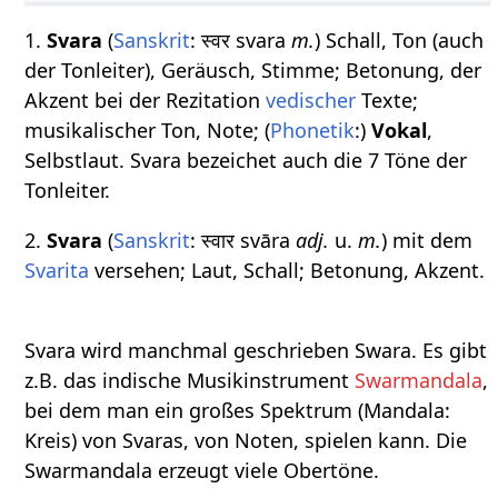
1.
Svara
(
Sanskrit
: स्वर svara
m.
) Schall, Ton (auch
der Tonleiter), Geräusch, Stimme; Betonung, der
Akzent bei der Rezitation
vedischer
Texte;
musikalischer Ton, Note; (
Phonetik
:)
Vokal
,
Selbstlaut. Svara bezeichet auch die 7 Töne der
Tonleiter.
2.
Svara
(
Sanskrit
: स्वार svāra
adj.
u.
m.
) mit dem
Svarita
versehen; Laut, Schall; Betonung, Akzent.
Svara wird manchmal geschrieben Swara. Es gibt
z.B. das indische Musikinstrument
Swarmandala
,
bei dem man ein großes Spektrum (Mandala:
Kreis) von Svaras, von Noten, spielen kann. Die
Swarmandala erzeugt viele Obertöne.