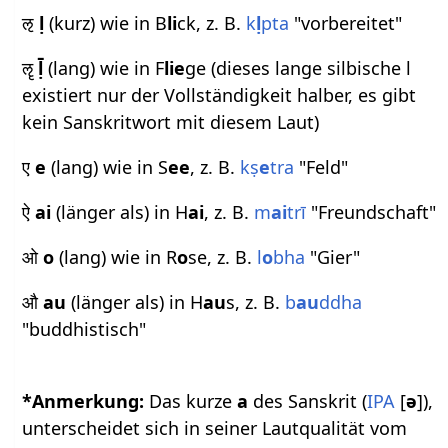
ऌ
ḷ
(kurz) wie in B
li
ck, z. B.
k
ḷ
pta
"vorbereitet"
ॡ
ḹ
(lang) wie in F
lie
ge (dieses lange silbische l
existiert nur der Vollständigkeit halber, es gibt
kein Sanskritwort mit diesem Laut)
ए
e
(lang) wie in S
ee
, z. B.
kṣ
e
tra
"Feld"
ऐ
ai
(länger als) in H
ai
, z. B.
m
ai
trī
"Freundschaft"
ओ
o
(lang) wie in R
o
se, z. B.
l
o
bha
"Gier"
औ
au
(länger als) in H
au
s, z. B.
b
au
ddha
"buddhistisch"
*Anmerkung:
Das kurze
a
des Sanskrit (
IPA
[
ə
]),
unterscheidet sich in seiner Lautqualität vom