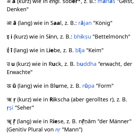
अ
a
(kurz) wie in
engl.
sob
er
*, z. B.:
m
a
n
a
s
"Geist,
Denken"
आ
ā
(lang) wie in S
aa
l, z. B.:
r
ā
jan
"König"
इ
i
(kurz) wie in S
i
nn, z. B.:
bh
i
kṣu
"Bettelmönch"
ई
ī
(lang) wie in L
ie
be, z. B.
b
ī
ja
"Keim"
उ
u
(kurz) wie in R
u
ck, z. B.
b
u
ddha
"erwacht, der
Erwachte"
ऊ
ū
(lang) wie in Bl
u
me, z. B.
r
ū
pa
"Form"
ऋ
ṛ
(kurz) wie in
Ri
kscha (aber gerolltes r), z. B.
ṛ
ṣi
"Seher"
ॠ
ṝ
(lang) wie in R
ie
se, z. B. n
ṝ
ṇām "der Männer"
(Genitiv Plural von
nṛ
"Mann")