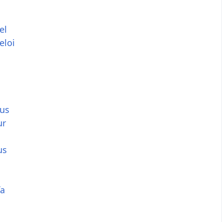
el
eloi
ius
ur
us
fa