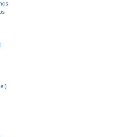
hos
os
l
el)
k
h