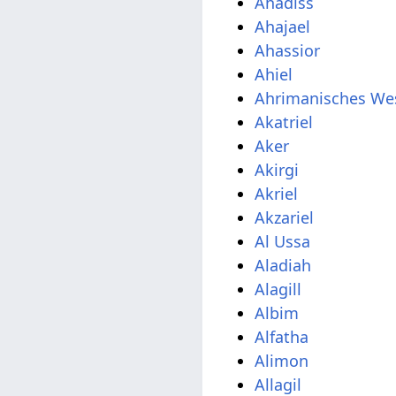
Ahadiss
Ahajael
Ahassior
Ahiel
Ahrimanisches We
Akatriel
Aker
Akirgi
Akriel
Akzariel
Al Ussa
Aladiah
Alagill
Albim
Alfatha
Alimon
Allagil