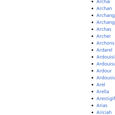
Archai
Archan
Archang
Archang
Archas
Archer
Archons
Ardarel
Ardouis
Ardouis
Ardour
Ardousi
Arel
Arella
Arestigi
Arias
Ariciah