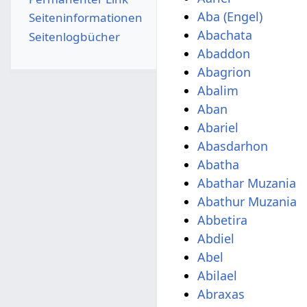
Aba (Engel)
Seiten­­informationen
Abachata
Seitenlogbücher
Abaddon
Abagrion
Abalim
Aban
Abariel
Abasdarhon
Abatha
Abathar Muzania
Abathur Muzania
Abbetira
Abdiel
Abel
Abilael
Abraxas