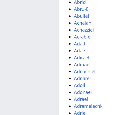
Abrid
Abru-El
Abuliel
Achaiah
Achazziel
Acrabiel
Adad
Adae
Adirael
Admael
Adnachiel
Adnarel
Adoil
Adonael
Adrael
Adramelechk
Adriel