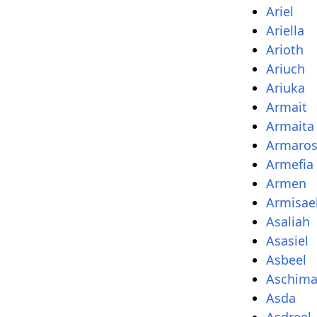
Ariel
Ariella
Arioth
Ariuch
Ariuka
Armait
Armaita
Armaro
Armefia
Armen
Armisae
Asaliah
Asasiel
Asbeel
Aschimal
Asda
Asdreel