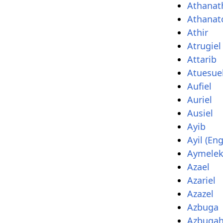
Athanat
Athanat
Athir
Atrugiel
Attarib
Atuesue
Aufiel
Auriel
Ausiel
Ayib
Ayil (Eng
Aymele
Azael
Azariel
Azazel
Azbuga
Azbuga