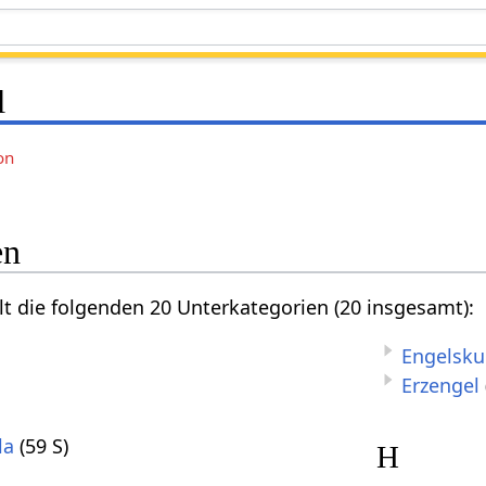
l
on
en
lt die folgenden 20 Unterkategorien (20 insgesamt):
Engelsk
Erzengel
la
(59 S)
H