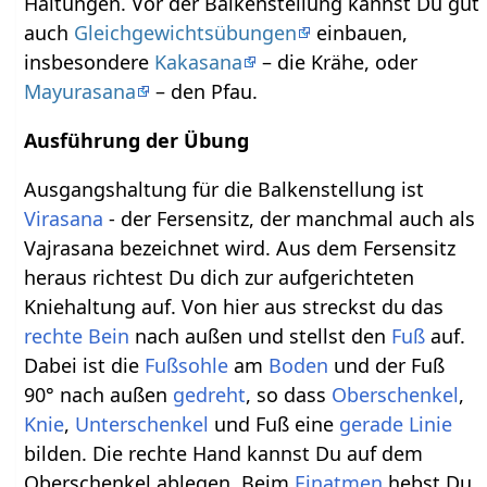
Haltungen. Vor der Balkenstellung kannst Du gut
auch
Gleichgewichtsübungen
einbauen,
insbesondere
Kakasana
– die Krähe, oder
Mayurasana
– den Pfau.
Ausführung der Übung
Ausgangshaltung für die Balkenstellung ist
Virasana
- der Fersensitz, der manchmal auch als
Vajrasana bezeichnet wird. Aus dem Fersensitz
heraus richtest Du dich zur aufgerichteten
Kniehaltung auf. Von hier aus streckst du das
rechte
Bein
nach außen und stellst den
Fuß
auf.
Dabei ist die
Fußsohle
am
Boden
und der Fuß
90° nach außen
gedreht
, so dass
Oberschenkel
,
Knie
,
Unterschenkel
und Fuß eine
gerade
Linie
bilden. Die rechte Hand kannst Du auf dem
Oberschenkel ablegen. Beim
Einatmen
hebst Du