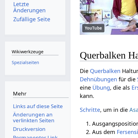
Letzte
Änderungen
Zufällige Seite
YouTube
Wikiwerkzeuge
Querbalken Ha
Spezialseiten
Die
Querbalken
Haltu
Dehnübungen
für die
eine
Übung
, die als
Er
Mehr
kann.
Links auf diese Seite
Schritte
, um in die
As
Änderungen an
verlinkten Seiten
Ausgangsposition
Druckversion
Aus dem
Fersensi
Permanenter Link