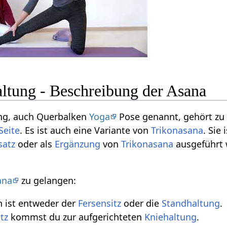
ltung - Beschreibung der Asana
ng, auch Querbalken
Yoga
Pose genannt, gehört zu
Seite
. Es ist auch eine Variante von
Trikonasana
. Sie 
satz
oder als
Ergänzung
von
Trikonasana
ausgeführt
ana
zu gelangen:
 ist entweder der
Fersensitz
oder die
Standhaltung
.
tz
kommst du zur aufgerichteten
Kniehaltung
.