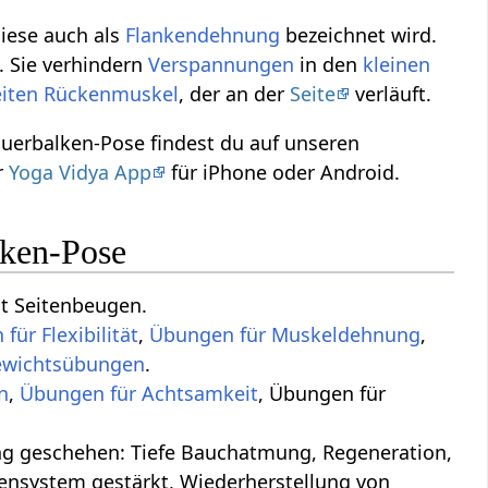
diese auch als
Flankendehnung
bezeichnet wird.
. Sie verhindern
Verspannungen
in den
kleinen
eiten
Rückenmuskel
, der an der
Seite
verläuft.
uerbalken-Pose findest du auf unseren
r
Yoga Vidya App
für iPhone oder Android.
lken-Pose
t Seitenbeugen.
für Flexibilität
,
Übungen für Muskeldehnung
,
.
n
,
Übungen für Achtsamkeit
, Übungen für
ung, Regeneration,
ensystem gestärkt, Wiederherstellung von