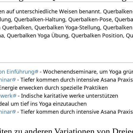
en auf unterschiedliche Weisen benannt. Querbalken
llung, Querbalken-Haltung, Querbalken-Pose, Querba
 Querbalken, Querbalken Yoga-Stellung, Querbalken
a, Querbalken Yoga Übung, Querbalken Position, Que
on Einführung
- Wochenendseminare, um Yoga gründ
minar
- Tiefer kommen durch intensive Asana Praxi
Energie erwecken durch spezielle Praktiken
swerk
- Indische karitative werke unterstützen
deal um tief ins Yoga einzutauchen
minar
- Tiefer kommen durch intensive Asana Praxi
ten zu anderen Variationen von Dreie