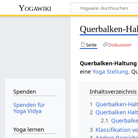
Yogawiki
Querbalken-Hal
Seite
Diskussion
Querbalken-Haltung 
eine
Yoga Stellung
. Q
Inhaltsverzeichnis
Spenden
1
Querbalken-Hal
Spenden für
Yoga Vidya
2
Querbalken Hal
2.1
Querbalke
Yoga lernen
3
Klassifikation 
4
Andere Bezeich