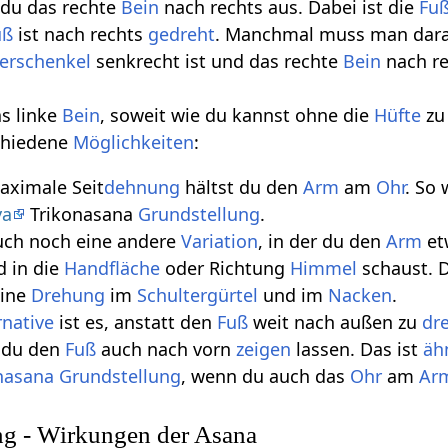
du das rechte
Bein
nach rechts aus. Dabei ist die
Fu
uß
ist nach rechts
gedreht
. Manchmal muss man dar
erschenkel
senkrecht ist und das rechte
Bein
nach re
s linke
Bein
, soweit wie du kannst ohne die
Hüfte
z
schiedene
Möglichkeiten
:
aximale Seit
dehnung
hältst du den
Arm
am
Ohr
. So 
ya
Trikonasana
Grundstellung
.
auch noch eine andere
Variation
, in der du den
Arm
et
d in die
Handfläche
oder Richtung
Himmel
schaust. D
eine
Drehung
im
Schultergürtel
und im
Nacken
.
rnative
ist es, anstatt den
Fuß
weit nach außen zu
dr
 du den
Fuß
auch nach vorn
zeigen
lassen. Das ist
äh
nasana
Grundstellung
, wenn du auch das
Ohr
am
Ar
ng - Wirkungen der Asana