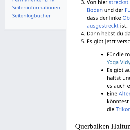
Von hier
streckst
Seiten­­informationen
Boden
und der
F
Seitenlogbücher
dass der linke
Ob
ausgestreckt
ist.
Dann hebst du da
Es gibt jetzt ver
Für die m
Yoga Vid
Es gibt 
hältst un
es auch 
Eine
Alte
könntest
die
Triko
Querbalken Haltu