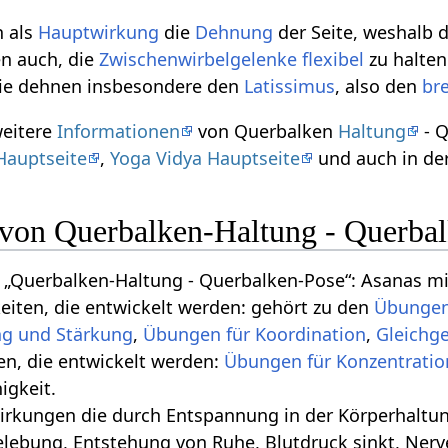
n als
Hauptwirkung
die
Dehnung
der Seite, weshalb 
n auch, die
Zwischenwirbelgelenke
flexibel
zu halten
ie dehnen insbesondere den
Latissimus
, also den
br
weitere
Informationen
von Querbalken
Haltung
- Q
Hauptseite
,
Yoga Vidya Hauptseite
und auch in de
n von Querbalken-Haltung - Querba
„Querbalken-Haltung - Querbalken-Pose“: Asanas mi
keiten, die entwickelt werden: gehört zu den
Übungen 
ng und Stärkung
,
Übungen für Koordination
,
ten, die entwickelt werden:
Übungen für Konzentratio
gkeit.
 die durch Entspannung in der Körperhaltung geschehen‏‎: Tiefe Bauchatm
lebung, Entstehung von Ruhe, Blutdruck sinkt, Nerv