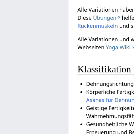
Alle Variationen habe
Diese
Übungen
helfe
Rückenmuskeln
und s
Alle Variationen und 
Webseiten
Yoga Wiki 
Klassifikatio
Dehnungsrichtung 
Körperliche Fertig
Asanas für Dehnu
Geistige Fertigkei
Wahrnehmungsfähi
Gesundheitliche Wirkungen
Erneuerung und Be