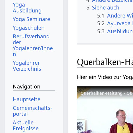
Yoga
5
Siehe auch
Ausbildung
5.1
Andere Wi
Yoga Seminare
5.2
Ayurveda 
Yogaschulen
5.3
Ausbildu
Berufsverband
der
Yogalehrer/inne
n
Querbalken-Ha
Yogalehrer
Verzeichnis
Hier ein Video zur Yo
Navigation
Querbalken-Haltung - Qu
Hauptseite
Gemeinschafts­
portal
Aktuelle
Ereignisse