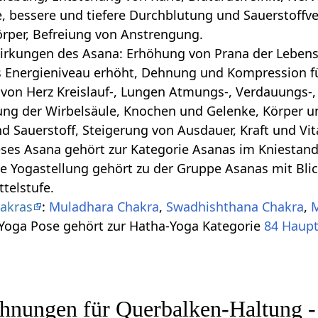
, bessere und tiefere Durchblutung und Sauerstoffv
örper, Befreiung von Anstrengung.
irkungen des Asana: Erhöhung von Prana der Lebense
s Energieniveau erhöht, Dehnung und Kompression für
von Herz Kreislauf-, Lungen Atmungs-, Verdauungs-
ung der Wirbelsäule, Knochen und Gelenke, Körper 
d Sauerstoff, Steigerung von Ausdauer, Kraft und Vita
ses Asana gehört zur Kategorie Asanas im Kniestand
se Yogastellung gehört zu der Gruppe Asanas mit Blic
ttelstufe.
akras
:
Muladhara Chakra
,
Swadhishthana Chakra
,
M
 Yoga Pose gehört zur Hatha-Yoga Kategorie
84 Haup
hnungen für Querbalken-Haltung -