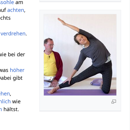
ßsohle
am
auf
achten
,
chts
u
verdrehen
.
wie bei der
was
höher
abei gibt
ehen
,
nlich
wie
m
hältst.