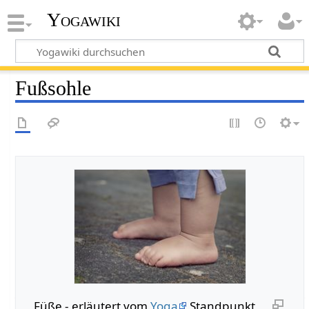
Yogawiki
Fußsohle
Füße - erläutert vom
Yoga
Standpunkt