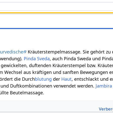
urvedische
Kräuterstempelmassage. Sie gehört zu
anwendung).
Pinda
Sveda
, auch Pinda Sweda und Pind
st gewickelten, duftenden Kräuterstempel bzw. Kräu
im Wechsel aus kräftigen und sanften Bewegungen e
fördert die Durch
blutung
der
Haut
, entschlackt und 
- und Duftkombinationen verwendet werden.
Jambira
üllte Beutelmassage.