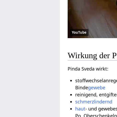
YouTube
Wirkung der P
Pinda Sveda wirkt:
stoffwechselanrege
Binde
gewebe
reinigend, entgift
schmerzlindernd
haut
- und gewebes
Po, Oberschenkeln