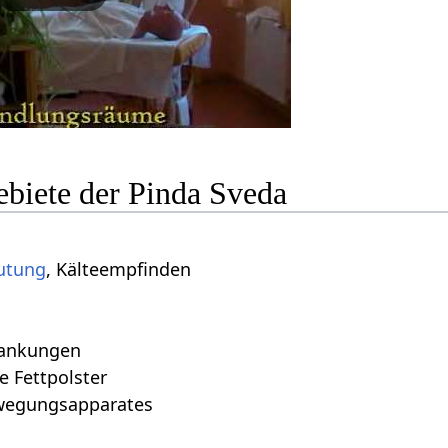
iete der Pinda Sveda
utung
, Kälteempfinden
ankungen
le Fettpolster
wegungsapparates