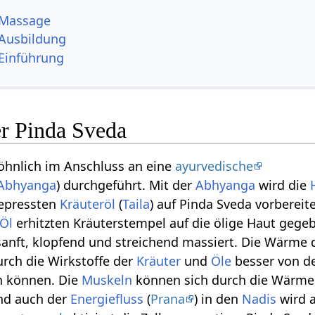
 Massage
Ausbildung
Einführung
r Pinda Sveda
öhnlich im Anschluss an eine
ayurvedische
Abhyanga
) durchgeführt. Mit der
Abhyanga
wird die
gepressten
Kräuteröl
(
Taila
) auf Pinda Sveda vorbereit
Öl
erhitzten Kräuterstempel auf die ölige Haut gege
 sanft, klopfend und streichend massiert. Die Wärme
urch die Wirkstoffe der
Kräuter
und
Öle
besser von d
 können. Die
Muskeln
können sich durch die Wärme
nd auch der
Energiefluss
(
Prana
) in den
Nadis
wird 