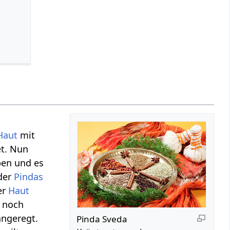
Haut
mit
et. Nun
ben und es
 der
Pindas
er
Haut
 noch
angeregt.
Pinda Sveda