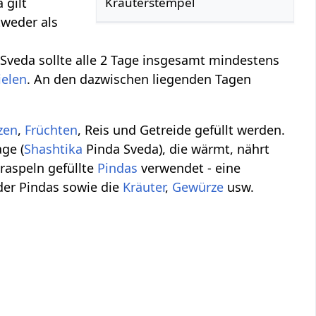
 gilt
Kräuterstempel
tweder als
Sveda sollte alle 2 Tage insgesamt mindestens
ielen
. An den dazwischen liegenden Tagen
zen
,
Früchten
, Reis und Getreide gefüllt werden.
ge (
Shashtika
Pinda Sveda), die wärmt, nährt
raspeln gefüllte
Pindas
verwendet - eine
 der Pindas sowie die
Kräuter
,
Gewürze
usw.