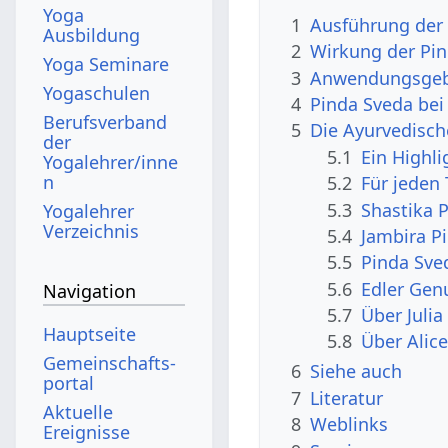
Yoga
1
Ausführung der
Ausbildung
2
Wirkung der Pi
Yoga Seminare
3
Anwendungsgebi
Yogaschulen
4
Pinda Sveda bei 
Berufsverband
5
Die Ayurvedisc
der
5.1
Ein Highl
Yogalehrer/inne
n
5.2
Für jeden 
5.3
Shastika P
Yogalehrer
Verzeichnis
5.4
Jambira Pi
5.5
Pinda Sve
5.6
Edler Genu
Navigation
5.7
Über Julia
Hauptseite
5.8
Über Alice
Gemeinschafts­
6
Siehe auch
portal
7
Literatur
Aktuelle
8
Weblinks
Ereignisse