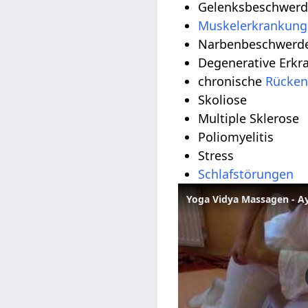
Gelenksbeschwerde
Muskelerkrankun
Narbenbeschwerd
Degenerative Erk
chronische
Rücken
Skoliose
Multiple Sklerose
Poliomyelitis
Stress
Schlafstörungen
Yoga Vidya Massagen - A