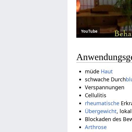
YouTube
Anwendungsgeb
müde
Haut
schwache Durch
bl
Verspannungen
Cellulitis
rheumatische
Erkr
Übergewicht
, loka
Blockaden des Be
Arthrose