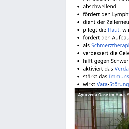
abschwellend
fördert den Lymph
dient der Zellerne
pflegt die
Haut
, w
fördert den Aufba
als
Schmerztherap
verbessert die Ge
hilft gegen Schwer
aktiviert das
Verda
stärkt das
Immuns
wirkt
Vata
-
Störun
Ayurveda Oase im Haus Y