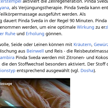
terstempel
aktiviert die Zellregeneration. Pinda Sveda
yana
, als Verjüngungstherapie. Pinda Sveda kann en
 Teilkörpermassage ausgeführt werden. Als
dauert Pinda Sveda in der Regel 90 Minuten. Pinda 
 genommen werden, um eine optimale
Wirkung
zu er
z
er
Ruhe
und
Erholung
gönnen.
lle, Seide oder Leinen können mit
Kräutern
,
Gewür
 Mischung aus
Beinwell
und Reis - die Reisbeutelmassa
Jambira
Pinda Sveda werden mit Zitronen- und Kokos
, die den Stoffwechsel besonders aktiviert. Der Stoff
tionstyp
entsprechend ausgewählt (vgl.
Dosha
).
Massage