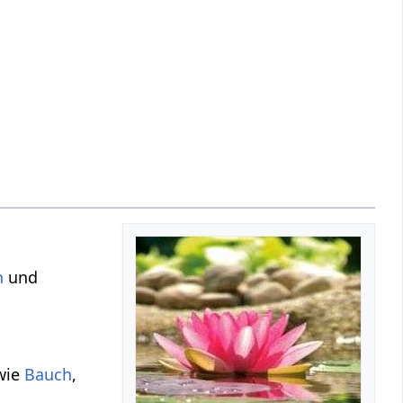
n
und
wie
Bauch
,