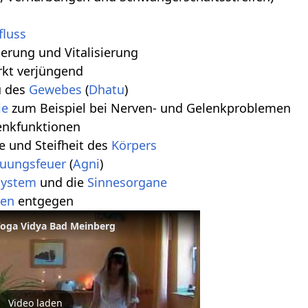
fluss
uerung und Vitalisierung
irkt verjüngend
u des
Gewebes
(
Dhatu
)
ie
zum Beispiel bei Nerven- und Gelenkproblemen
lenkfunktionen
e und Steifheit des
Körpers
uungsfeuer
(
Agni
)
ystem
und die
Sinnesorgane
gen
entgegen
oga Vidya Bad Meinberg
Video laden