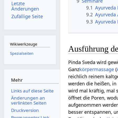
9
Seminare
Letzte
9.1
Ayurveda
Änderungen
9.2
Ayurveda 
Zufällige Seite
9.3
Ayurveda 
Wikiwerkzeuge
Ausführung de
Spezialseiten
Pinda Sveda wird gew
Ganz
körpermassage
(
reichlich reinem kalt
Mehr
werden die heißen, in
wird mal kräftig, mal
Links auf diese Seite
öffnet die Poren, wod
Änderungen an
verlinkten Seiten
aufgenommen werden
Druckversion
besser entspannen, u
Permanenter Link