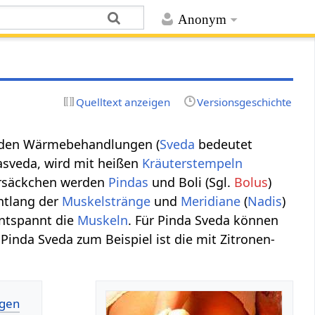
Anonym
Quelltext anzeigen
Versionsgeschichte
 den Wärmebehandlungen (
Sveda
bedeutet
asveda, wird mit heißen
Kräuterstempeln
tersäckchen werden
Pindas
und Boli (Sgl.
Bolus
)
ntlang der
Muskelstränge
und
Meridiane
(
Nadis
)
entspannt die
Muskeln
. Für Pinda Sveda können
Pinda Sveda zum Beispiel ist die mit Zitronen-