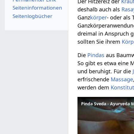
Der Hitzereiz der
Kräu
Seiten­­informationen
deshalb auch als
Rasa
Seitenlogbücher
Ganz
körper
- oder als
Ganzkörperanwendung 
dreimal in Anspruch
sollten Sie ihrem
Körp
Die
Pindas
aus Baumwo
So gibt es etwa eine
und beruhigt. Für die
erfrischende
Massage
werden dem
Konstitu
Pinda Sveda - Ayurveda 