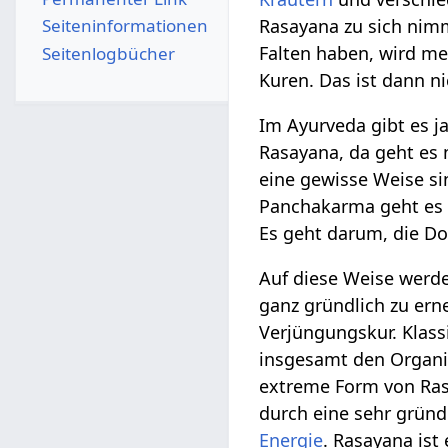
Seiten­­informationen
Rasayana zu sich nimm
Falten haben, wird me
Seitenlogbücher
Kuren. Das ist dann ni
Im Ayurveda gibt es j
Rasayana, da geht es 
eine gewisse Weise si
Panchakarma geht es 
Es geht darum, die Do
Auf diese Weise werd
ganz gründlich zu erne
Verjüngungskur. Klas
insgesamt den Organis
extreme Form von Ra
durch eine sehr gründl
Energie
. Rasayana is