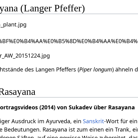
yana (Langer Pfeffer)
htstände des Langen Pfeffers (
Piper longum
) ähneln 
Rasayana
Vortragsvideos (2014) von Sukadev über Rasayana
tiger Ausdruck im Ayurveda, ein
Sanskrit
-Wort für ei
e Bedeutungen. Rasayana ist zum einen ein Trank, ei
denen Säften, auf eine gewisse Weise zubereitet, da