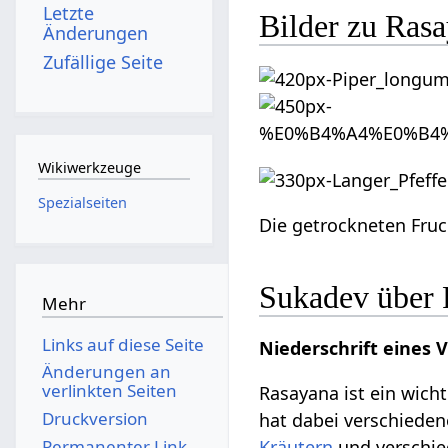
Letzte
Bilder zu Rasa
Änderungen
Zufällige Seite
Wikiwerkzeuge
Spezialseiten
Die getrockneten Fruc
Sukadev über 
Mehr
Links auf diese Seite
Niederschrift eines 
Änderungen an
verlinkten Seiten
Rasayana ist ein wich
Druckversion
hat dabei verschieden
Permanenter Link
Kräutern
und verschie