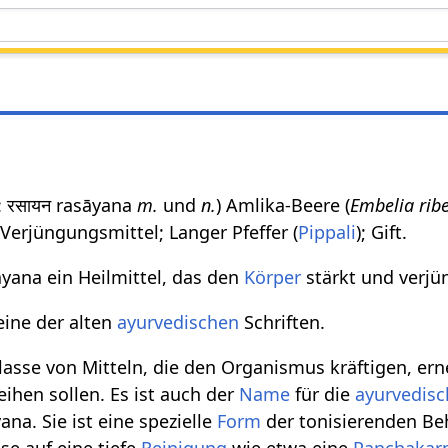
: रसायन rasāyana
m.
und
n.
) Amlika-Beere (
Embelia rib
; Verjüngungsmittel; Langer Pfeffer (
Pippali
); Gift.
ayana ein Heilmittel, das den
Körper
stärkt und verjü
eine der alten
ayurvedischen
Schriften.
lasse von Mitteln, die den Organismus kräftigen, er
eihen sollen. Es ist auch der
Name
für die
ayurvedisc
na. Sie ist eine spezielle
Form
der tonisierenden B
se auf eine tiefe
Reinigung
wie etwa eine
Panchaka