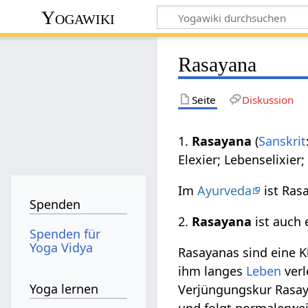
Yogawiki
Rasayana
Seite
Diskussion
1.
Rasayana
(
Sanskrit
Elexier; Lebenselixier
Im
Ayurveda
ist Ras
Spenden
2.
Rasayana
ist auch 
Spenden für
Yoga Vidya
Rasayanas sind eine K
ihm langes
Leben
verl
Yoga lernen
Verjüngungskur Rasaya
und folgt normalerwei