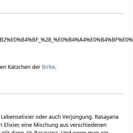
den Kätzchen der
Birke
.
n Lebenselixier oder auch Verjüngung. Rasayana
n Elixier, eine Mischung aus verschiedenen
s gilt dann als Rasayana. Und wenn man ein