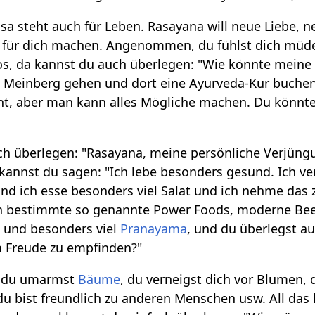
Rasa steht auch für Leben. Rasayana will neue Liebe,
 für dich machen. Angenommen, du fühlst dich müde, d
los, da kannst du auch überlegen: "Wie könnte meine
Meinberg gehen und dort eine Ayurveda-Kur buchen,
nt, aber man kann alles Mögliche machen. Du könnt
ch überlegen: "Rasayana, meine persönliche Verjüngun
 kannst du sagen: "Ich lebe besonders gesund. Ich ve
und ich esse besonders viel Salat und ich nehme das z
uch bestimmte so genannte Power Foods, moderne Bee
s
und besonders viel
Pranayama
, und du überlegst a
m Freude zu empfinden?"
, du umarmst
Bäume
, du verneigst dich vor Blumen,
du bist freundlich zu anderen Menschen usw. All das