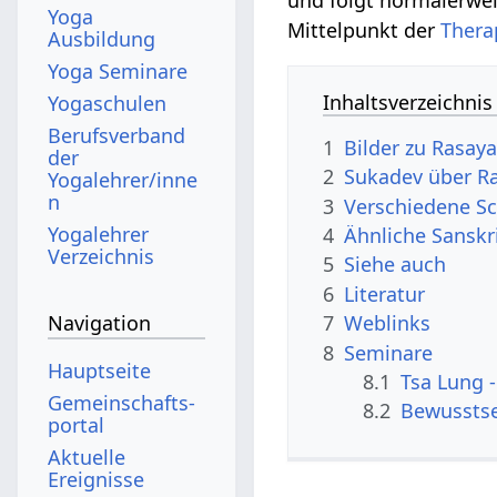
Yoga
Mittelpunkt der
Thera
Ausbildung
Yoga Seminare
Inhaltsverzeichnis
Yogaschulen
Berufsverband
1
Bilder zu Rasaya
der
2
Sukadev über R
Yogalehrer/inne
n
3
Verschiedene Sc
Yogalehrer
4
Ähnliche Sanskr
Verzeichnis
5
Siehe auch
6
Literatur
7
Weblinks
Navigation
8
Seminare
Hauptseite
8.1
Tsa Lung -
Gemeinschafts­
8.2
Bewusstse
portal
Aktuelle
Ereignisse