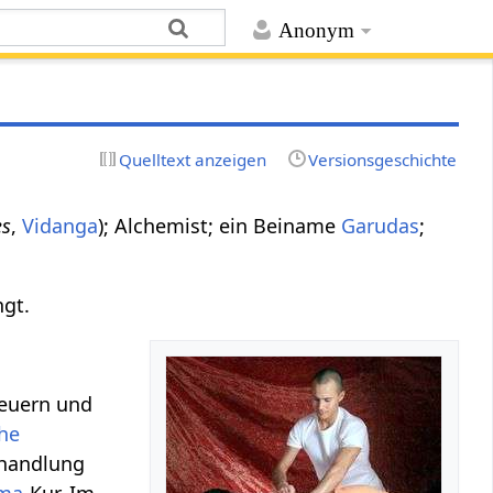
Anonym
Quelltext anzeigen
Versionsgeschichte
es
,
Vidanga
); Alchemist; ein Beiname
Garudas
;
ngt.
neuern und
he
ehandlung
rma
-Kur. Im