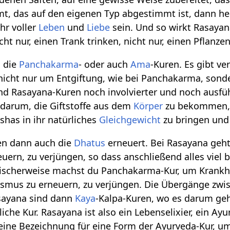
t, das auf den eigenen Typ abgestimmt ist, dann he
hr voller
Leben
und
Liebe
sein. Und so wirkt Rasayan
cht nur, einen Trank trinken, nicht nur, einen Pflanze
a die
Panchakarma
- oder auch
Ama
-Kuren. Es gibt v
nicht nur um Entgiftung, wie bei Panchakarma, sonde
nd Rasayana-Kuren noch involvierter und noch ausfüh
darum, die Giftstoffe aus dem
Körper
zu bekommen, 
shas in ihr natürliches
Gleichgewicht
zu bringen un
en dann auch die
Dhatus
erneuert. Bei Rasayana geht
uern, zu verjüngen, so dass anschließend alles viel b
sischerweise machst du Panchakarma-Kur, um Krankh
mus zu erneuern, zu verjüngen. Die Übergänge zwisc
sayana sind dann
Kaya
-Kalpa-Kuren, wo es darum geht
iche Kur. Rasayana ist also ein Lebenselixier, ein A
t eine Bezeichnung für eine Form der Ayurveda-Kur, 