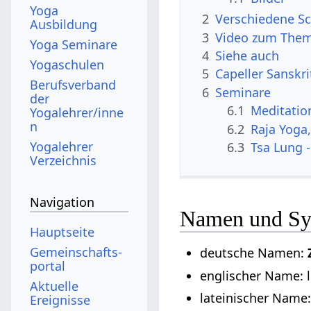
Yoga
2
Verschiedene Sc
Ausbildung
3
Video zum Them
Yoga Seminare
4
Siehe auch
Yogaschulen
5
Capeller Sanskr
Berufsverband
6
Seminare
der
6.1
Meditatio
Yogalehrer/inne
n
6.2
Raja Yoga
Yogalehrer
6.3
Tsa Lung -
Verzeichnis
Navigation
Namen und S
Hauptseite
Gemeinschafts­
deutsche Namen:
portal
englischer Name:
Aktuelle
lateinischer Name
Ereignisse