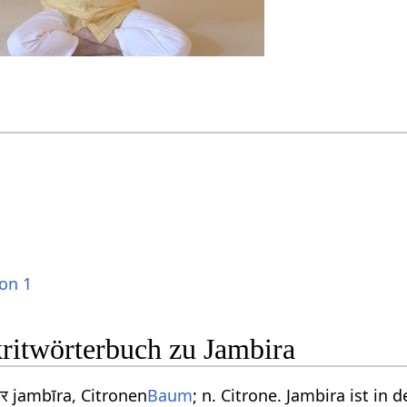
ion 1
kritwörterbuch zu Jambira
ीर jambīra, Citronen
Baum
; n. Citrone. Jambira ist in 