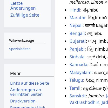
mellarosa
,
Limon × 
Letzte
Änderungen
Hindi
: नीबू nībū
Zufällige Seite
Marathi
: लिंबू limbū
Nepali
: कागती kāgat
Bengali
: লেবু lebu
Gujarati
: લીંબુ līmb
Wikiwerkzeuge
Panjabi
: ਨਿੰਬੂ nimb
Spezialseiten
Sinhala
: දෙහි dehi,
Kannada
: ನಿಂಬೆ ni
Malayalam
: ചെറു
Mehr
Telugu
: నిమ్మ nim
Links auf diese Seite
Tamil
: எலுமிச்சை (y
Änderungen an
verlinkten Seiten
Sanskrit
:
Jambira
,
Druckversion
Vaktrashodhin
,
Jad
Permanenter Link