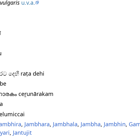
vulgaris
u.v.a.
ī
u
ū
 රට දෙහි raṭa dehi
mbe
നാരകം ceṟunārakam
ma
)elumiccai
Jambhira
,
Jambhara
,
Jambhala
,
Jambha
,
Jambhin
,
Gam
yari
,
Jantujit