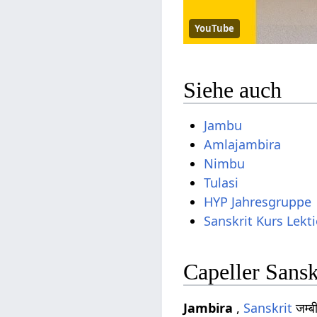
YouTube
Siehe auch
Jambu
Amlajambira
Nimbu
Tulasi
HYP Jahresgruppe
Sanskrit Kurs Lekt
Capeller Sans
Jambira
,
Sanskrit
जम्ब