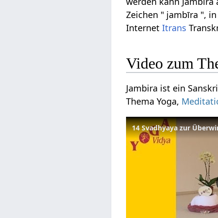
werden kann Jambira au
Zeichen " jambīra ", i
Internet
Itrans
Transkr
Video zum Th
Jambira ist ein Sanskr
Thema Yoga,
Meditati
14 Svadhyaya zur Überwi