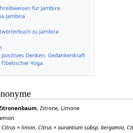
hreibweisen für Jambira
a Jambira
itwörterbuch zu Jambira
n
, positives Denken, Gedankenkraft
 Tibetischer Yoga
ynonyme
Zitronenbaum
, Zitrone, Limone
 lemon
:
Citrus × limon
,
Citrus × aurantium subsp. bergamia
,
Ci