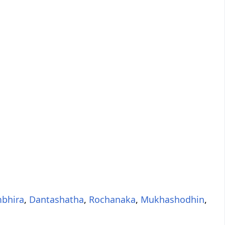
bhira
,
Dantashatha
,
Rochanaka
,
Mukhashodhin
,