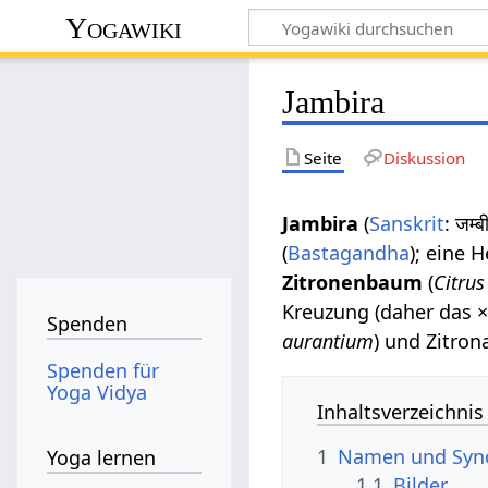
Yogawiki
Jambira
Seite
Diskussion
Jambira
(
Sanskrit
: जम्
(
Bastagandha
); eine 
Zitronenbaum
(
Citrus
Kreuzung (daher das ×
Spenden
aurantium
) und Zitrona
Spenden für
Yoga Vidya
Inhaltsverzeichnis
1
Namen und Sy
Yoga lernen
1.1
Bilder