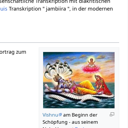
senschaftliche Transkription mit diakritischen
huis
Transkription " jambiira ", in der modernen
Vortrag zum
Vishnu
am Beginn der
Schöpfung - aus seinem