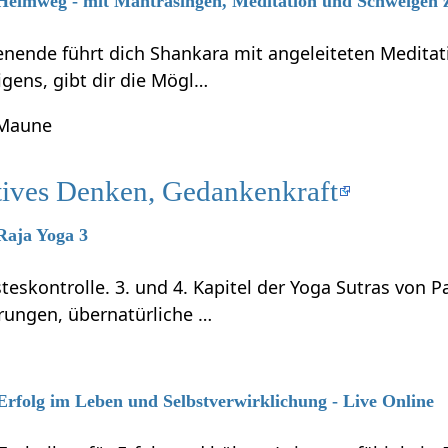
 Heimweg - mit Mantrasingen, Meditation und Schweigen 
ende führt dich Shankara mit angeleiteten Meditati
gens, gibt dir die Mögl…
 Maune
tives Denken, Gedankenkraft
 Raja Yoga 3
teskontrolle. 3. und 4. Kapitel der Yoga Sutras von P
rungen, übernatürliche …
 Erfolg im Leben und Selbstverwirklichung - Live Online