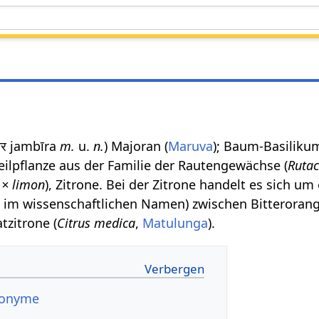
बीर jambīra
m.
u.
n.
) Majoran (
Maruva
); Baum-Basiliku
Heilpflanze aus der Familie der Rautengewächse (
Ruta
 × limon
), Zitrone. Bei der Zitrone handelt es sich um
 im wissenschaftlichen Namen) zwischen Bitterorang
tzitrone (
Citrus medica
,
Matulunga
).
nonyme