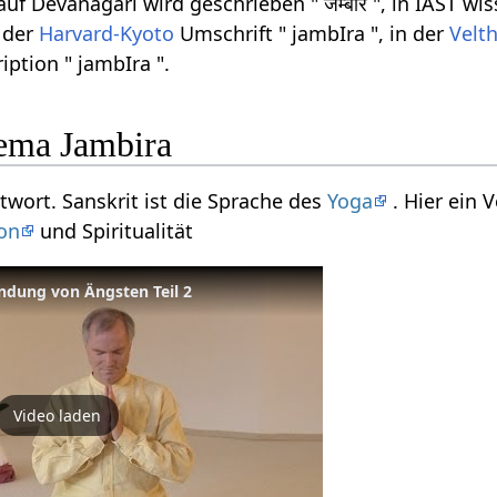
f Devanagari wird geschrieben " जम्बीर ", in IAST wis
n der
Harvard-Kyoto
Umschrift " jambIra ", in der
Velt
iption " jambIra ".
ema Jambira
itwort. Sanskrit ist die Sprache des
Yoga
. Hier ein 
on
und Spiritualität
ndung von Ängsten Teil 2
Video laden