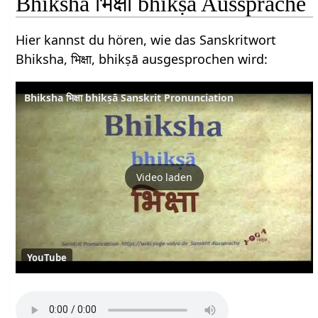
Bhiksha भिक्षा bhikṣā Aussprache
Hier kannst du hören, wie das Sanskritwort
Bhiksha, भिक्षा, bhikṣā ausgesprochen wird:
Bhiksha भिक्षा bhikṣā Sanskrit Pronunciation
Video laden
YouTube