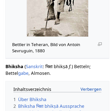
Bettler in Teheran, Bild von Antoin
Sevruguin, 1880
Bhiksha
(
Sanskrit
: भिक्षा bhikṣā
f.
) Betteln;
Bettel
gabe
, Almosen.
Inhaltsverzeichnis
1
Über Bhiksha
2
Bhiksha भिक्षा bhikṣā Aussprache