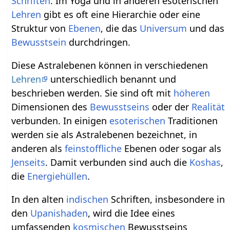
Schriften
. Im Yoga und in anderen esoterischen
Lehren
gibt es oft eine Hierarchie oder eine
Struktur von
Ebenen
, die das
Universum
und das
Bewusstsein
durchdringen.
Diese Astralebenen können in verschiedenen
Lehren
unterschiedlich benannt und
beschrieben werden. Sie sind oft mit
höheren
Dimensionen des
Bewusstseins
oder der
Realität
verbunden. In einigen
esoterischen
Traditionen
werden sie als Astralebenen bezeichnet, in
anderen als
feinstoffliche
Ebenen oder sogar als
Jenseits
. Damit verbunden sind auch die
Koshas
,
die
Energiehüllen
.
In den alten
indischen
Schriften, insbesondere in
den
Upanishaden
, wird die Idee eines
umfassenden
kosmischen
Bewusstseins