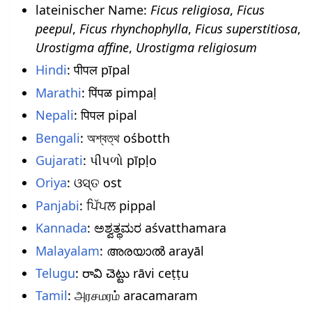
lateinischer Name:
Ficus religiosa
,
Ficus
peepul
,
Ficus rhynchophylla
,
Ficus superstitiosa
,
Urostigma affine
,
Urostigma religiosum
Hindi
: पीपल pīpal
Marathi
: पिंपळ pimpaḷ
Nepali
: पिपल pipal
Bengali
: অশ্বত্থ ośbotth
Gujarati
: પીપળો pīpḷo
Oriya
: ଓସ୍ତ ost
Panjabi
: ਪਿੱਪਲ pippal
Kannada
: ಅಶ್ವತ್ಥಮರ aśvatthamara
Malayalam
: അരയാൽ arayāl
Telugu
: రావి చెట్టు rāvi ceṭṭu
Tamil
: அரசமரம் aracamaram