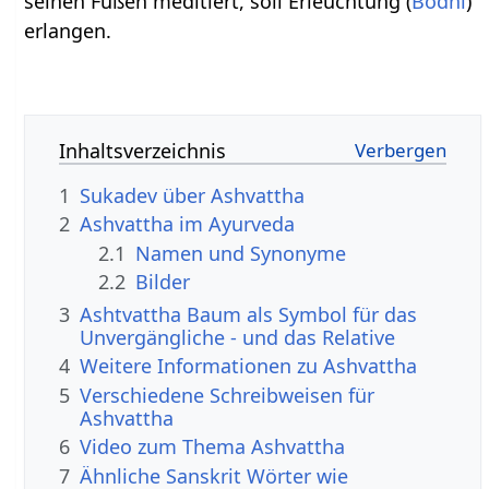
seinen Füßen meditiert, soll Erleuchtung (
Bodhi
)
erlangen.
Inhaltsverzeichnis
1
Sukadev über Ashvattha
2
Ashvattha im Ayurveda
2.1
Namen und Synonyme
2.2
Bilder
3
Ashtvattha Baum als Symbol für das
Unvergängliche - und das Relative
4
Weitere Informationen zu Ashvattha
5
Verschiedene Schreibweisen für
Ashvattha
6
Video zum Thema Ashvattha
7
Ähnliche Sanskrit Wörter wie