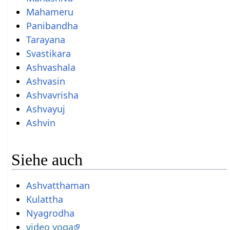
Mahameru
Panibandha
Tarayana
Svastikara
Ashvashala
Ashvasin
Ashvavrisha
Ashvayuj
Ashvin
Siehe auch
Ashvatthaman
Kulattha
Nyagrodha
video yoga