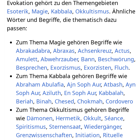
Evokation gehört zu den Themengebieten
Esoterik
,
Magie
,
Kabbala
,
Okkultismus
. Ähnliche
Wörter und Begriffe, die thematisch dazu
passen:
Zum Thema Magie gehören Begriffe wie
Abrakadabra
,
Abraxas
,
Achsenkreuz
,
Actus
,
Amulett
,
Abwehrzauber
,
Bann
,
Beschwörung
,
Besprechen
,
Exorzismus
,
Exorzisten
,
Fluch
.
Zum Thema Kabbala gehören Begriffe wie
Abraham Abulafia
,
Ajn Soph Aur
,
Atbash
,
Ayn
Soph Aur
,
Aziluth
,
En Soph Aur
,
Kabbalah
,
Beriah
,
Binah
,
Chesed
,
Chokmah
,
Cordovero
Zum Thema Okkultismus gehören Begriffe
wie
Dämonen
,
Hermetik
,
Okkult
,
Séance
,
Spiritismus
,
Sternensaat
,
Wiedergänger
,
Grenzwissenschaften
,
Initiation
,
Rituelle