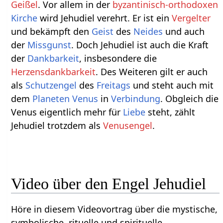
Geißel
. Vor allem in der
byzantinisch-orthodoxen
Kirche
wird Jehudiel verehrt. Er ist ein
Vergelter
und bekämpft den
Geist
des
Neides
und auch
der
Missgunst
. Doch Jehudiel ist auch die Kraft
der
Dankbarkeit
, insbesondere die
Herzensdankbarkeit
. Des Weiteren gilt er auch
als
Schutzengel
des
Freitags
und steht auch mit
dem
Planeten
Venus
in
Verbindung
. Obgleich die
Venus eigentlich mehr für
Liebe
steht, zählt
Jehudiel trotzdem als
Venusengel
.
Video über den Engel Jehudiel
Höre in diesem Videovortrag über die mystische,
symbolische, rituelle und spirituelle