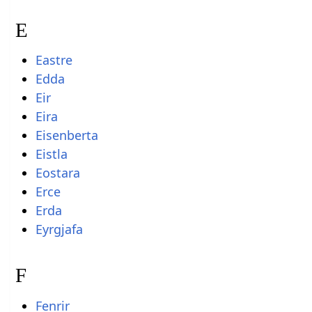
E
Eastre
Edda
Eir
Eira
Eisenberta
Eistla
Eostara
Erce
Erda
Eyrgjafa
F
Fenrir