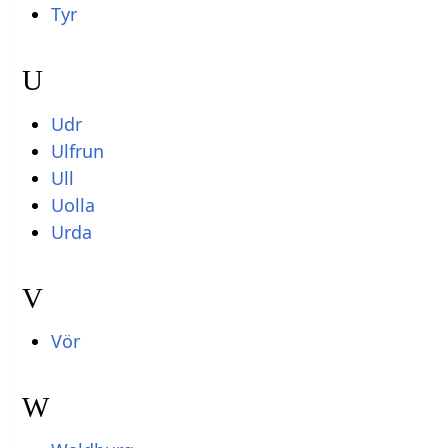
Tyr
U
Udr
Ulfrun
Ull
Uolla
Urda
V
Vör
W