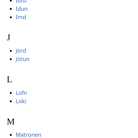
Idisi
Idun
Imd
J
Jörd
Jötun
L
Lofn
Loki
M
Matronen