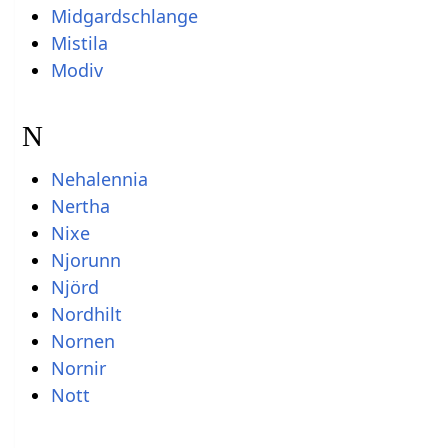
Midgardschlange
Mistila
Modiv
N
Nehalennia
Nertha
Nixe
Njorunn
Njörd
Nordhilt
Nornen
Nornir
Nott