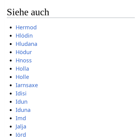
Siehe auch
Hermod
Hlödin
Hludana
Hödur
Hnoss
Holla
Holle
Iarnsaxe
Idisi
Idun
Iduna
Imd
Jalja
Jörd