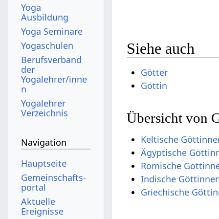
Yoga
Ausbildung
Yoga Seminare
Yogaschulen
Siehe auch
Berufsverband
der
Götter
Yogalehrer/inne
Göttin
n
Yogalehrer
Verzeichnis
Übersicht von 
Keltische Göttinne
Navigation
Ägyptische Göttin
Hauptseite
Römische Göttinn
Gemeinschafts­
Indische Göttinne
portal
Griechische Götti
Aktuelle
Ereignisse