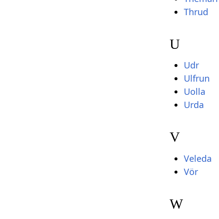
Thrud
U
Udr
Ulfrun
Uolla
Urda
V
Veleda
Vör
W