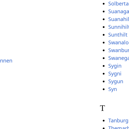
Solberta
Suanaga
Suanahil
Sunnihil
Sunthilt
Swanal
Swanbu
Swaneg
innen
Sygin
Sygni
Sygun
Syn
T
Tanburg
Themarh