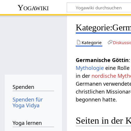
Yogawiki
Kategorie
:
Germ
Kategorie
Diskussi
Germanische Göttin
Mythologie
eine Rolle
in der
nordische Myth
Germanen verwendeten
Spenden
christlichen Missiona
Spenden für
begonnen hatte.
Yoga Vidya
Seiten in der 
Yoga lernen