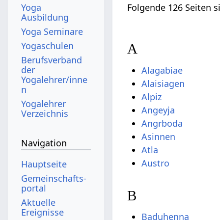
Yoga
Folgende 126 Seiten s
Ausbildung
Yoga Seminare
Yogaschulen
A
Berufsverband
der
Alagabiae
Yogalehrer/inne
Alaisiagen
n
Alpiz
Yogalehrer
Angeyja
Verzeichnis
Angrboda
Asinnen
Navigation
Atla
Austro
Hauptseite
Gemeinschafts­
portal
B
Aktuelle
Ereignisse
Baduhenna