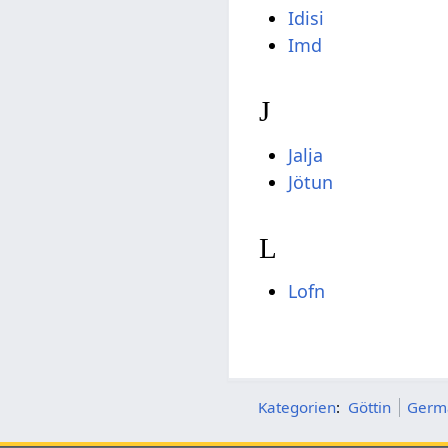
Idisi
Imd
J
Jalja
Jötun
L
Lofn
Kategorien
:
Göttin
Germa