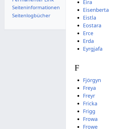
Eira
Seiten­­informationen
Eisenberta
Seitenlogbücher
Eistla
Eostara
Erce
Erda
Eyrgjafa
F
Fjörgyn
Freya
Freyr
Fricka
Frigg
Frowa
Frowe