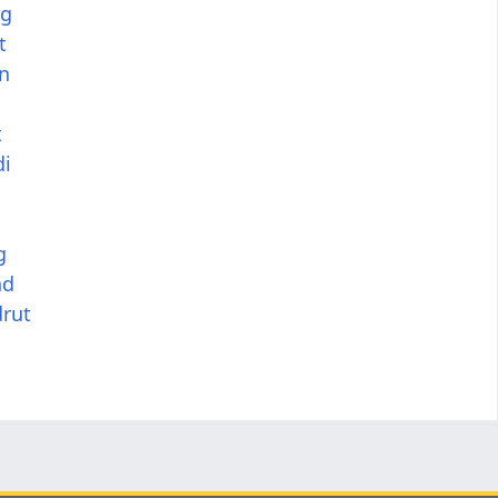
rg
t
n
t
i
g
nd
rut