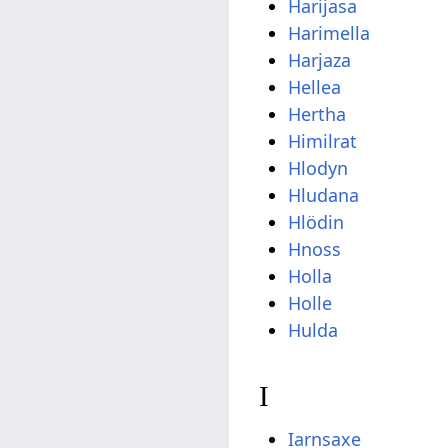
Harijasa
Harimella
Harjaza
Hellea
Hertha
Himilrat
Hlodyn
Hludana
Hlödin
Hnoss
Holla
Holle
Hulda
I
Iarnsaxe