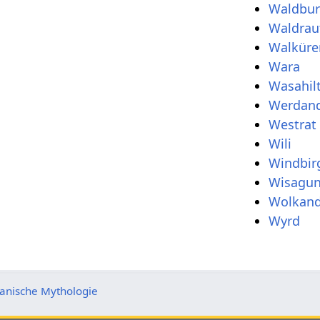
Waldbu
Waldrau
Walküre
Wara
Wasahil
Werdand
Westrat
Wili
Windbir
Wisagu
Wolkand
Wyrd
nische Mythologie