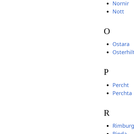
Nornir
Nott
O
Ostara
Osterhil
P
Percht
Perchta
R
Rimbur
Rinda