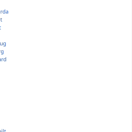
rda
t
t
oug
rg
ard
ilt