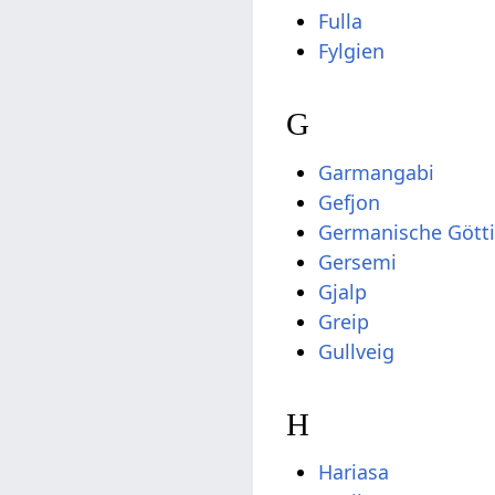
Fulla
Fylgien
G
Garmangabi
Gefjon
Germanische Gött
Gersemi
Gjalp
Greip
Gullveig
H
Hariasa