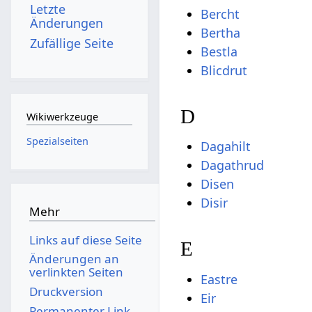
Letzte
Bercht
Änderungen
Bertha
Zufällige Seite
Bestla
Blicdrut
D
Wikiwerkzeuge
Spezialseiten
Dagahilt
Dagathrud
Disen
Disir
Mehr
Links auf diese Seite
E
Änderungen an
verlinkten Seiten
Eastre
Druckversion
Eir
Permanenter Link