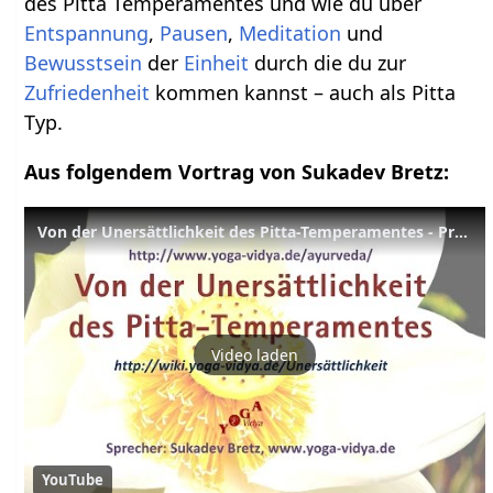
des Pitta Temperamentes und wie du über
Entspannung
,
Pausen
,
Meditation
und
Bewusstsein
der
Einheit
durch die du zur
Zufriedenheit
kommen kannst – auch als Pitta
Typ.
Aus folgendem Vortrag von Sukadev Bretz:
Von der Unersättlichkeit des Pitta-Temperamentes - Praktische Tipps
Video laden
YouTube