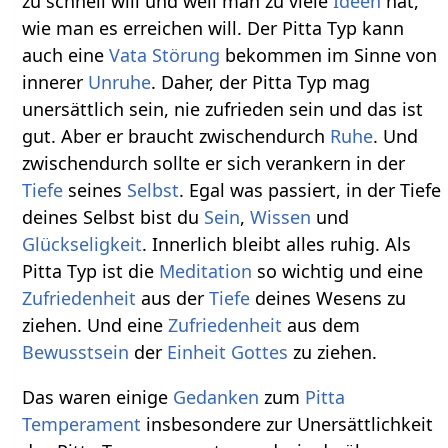
zu schnell will und weil man zu viele
Ideen
hat,
wie man es erreichen will. Der Pitta Typ kann
auch eine
Vata
Störung
bekommen im Sinne von
innerer
Unruhe
. Daher, der Pitta Typ mag
unersättlich sein, nie zufrieden sein und das ist
gut. Aber er braucht zwischendurch
Ruhe
. Und
zwischendurch sollte er sich verankern in der
Tiefe
seines
Selbst
. Egal was passiert, in der Tiefe
deines Selbst bist du
Sein
,
Wissen
und
Glückseligkeit
. Innerlich bleibt alles ruhig. Als
Pitta Typ ist die
Meditation
so wichtig und eine
Zufriedenheit
aus der
Tiefe
deines Wesens zu
ziehen. Und eine
Zufriedenheit
aus dem
Bewusstsein
der
Einheit
Gottes
zu ziehen.
Das waren einige
Gedanken
zum
Pitta
Temperament
insbesondere zur Unersättlichkeit