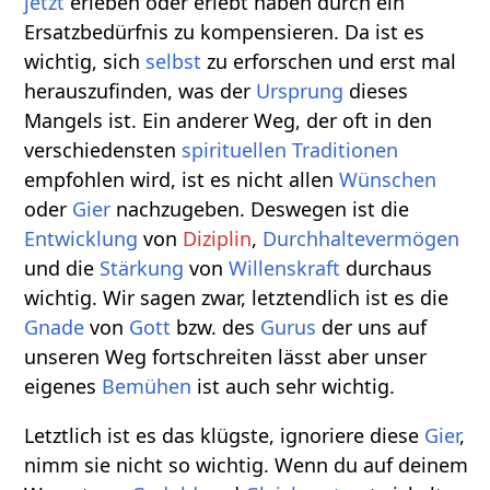
jetzt
erleben oder erlebt haben durch ein
Ersatzbedürfnis zu kompensieren. Da ist es
wichtig, sich
selbst
zu erforschen und erst mal
herauszufinden, was der
Ursprung
dieses
Mangels ist. Ein anderer Weg, der oft in den
verschiedensten
spirituellen
Traditionen
empfohlen wird, ist es nicht allen
Wünschen
oder
Gier
nachzugeben. Deswegen ist die
Entwicklung
von
Diziplin
,
Durchhaltevermögen
und die
Stärkung
von
Willenskraft
durchaus
wichtig. Wir sagen zwar, letztendlich ist es die
Gnade
von
Gott
bzw. des
Gurus
der uns auf
unseren Weg fortschreiten lässt aber unser
eigenes
Bemühen
ist auch sehr wichtig.
Letztlich ist es das klügste, ignoriere diese
Gier
,
nimm sie nicht so wichtig. Wenn du auf deinem