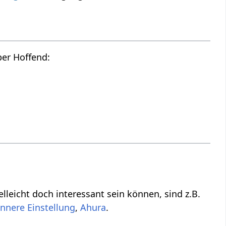
Hier findest du die Tonspur des oberen Videos, also einen Audio Vortrag über Hoffend‏‎:
e vielleicht nicht direkt zu tun haben mit Hoffend‏‎, aber vielleicht doch interessant sein können, sind z.B.
,
Ahura
.