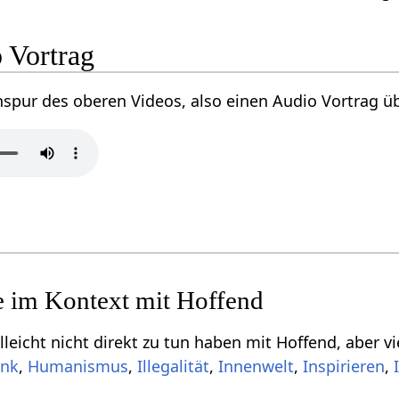
Audio Vortrag
Einige Begriffe, di
,
,
,
Innenwelt
,
,