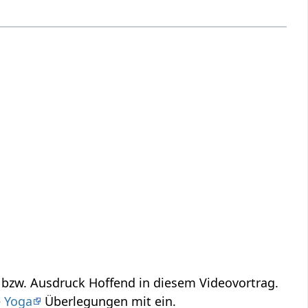
Hoffend‏‎ - was kann das heißen? Informationen und Anregungen zum Wort bzw. Ausdruck Hoffend‏‎ in diesem Videovortrag.
ige
Yoga
Überlegungen mit ein.