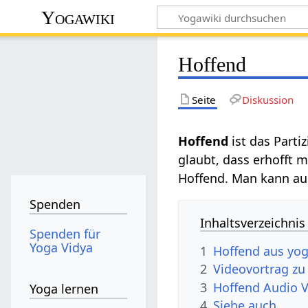
Yogawiki
Hoffend
Seite
Diskussion
Hoffend‏‎
ist das Part
glaubt, dass erhofft 
Hoffend. Man kann a
Spenden
Inhaltsverzeichnis
Spenden für
Yoga Vidya
1
Hoffend aus yog
2
3
Hoffend‏‎ Au
Yoga lernen
4
Siehe auch