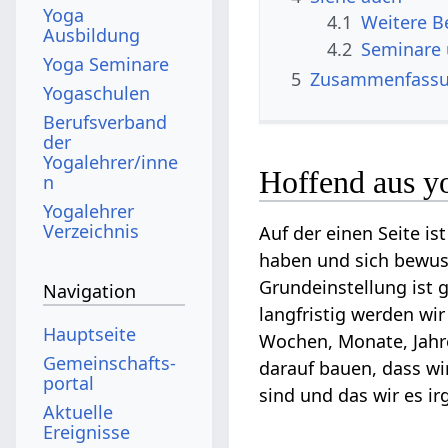
Yoga
4.1
Ausbildung
4.2
Seminare
Yoga Seminare
5
Zusammenfass
Yogaschulen
Berufsverband
der
Yogalehrer/inne
Hoffend aus yo
n
Yogalehrer
Verzeichnis
Auf der einen Seite ist
haben und sich bewuss
Grundeinstellung ist 
Navigation
langfristig werden wi
Hauptseite
Wochen, Monate, Jahre
Gemeinschafts­
darauf bauen, dass w
portal
sind und das wir es i
Aktuelle
Ereignisse