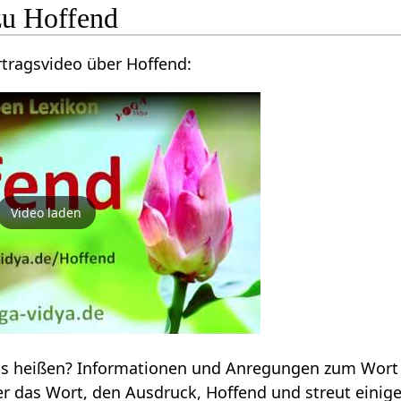
Hier findest du ein Vortragsvideo über Hoffend‏‎:
Video laden
behandelt hier das Wort, den Ausdruck, Hoffend‏‎ und streut ein