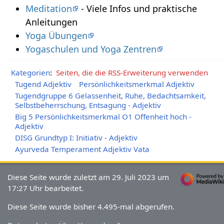
Meditation
- Viele Infos und praktische
Anleitungen
Yoga Übungen
Yogaschulen und Yoga Zentren
Kategorien
:
Seiten, die die RSS-Erweiterung verwenden
Tugend Adjektiv
Persönlichkeitsmerkmal Adjektiv
Tugendgruppe 6 Gelassenheit, Ruhe, Bedachtsamkeit,
Selbstbeherrschung, Entsagung - Adjektiv
Big 5 Persönlichkeitsmerkmal O1 Offenheit hoch -
Adjektiv
DISG Grundtyp I: Initiativ - Adjektiv
Ayurveda Temperament Adjektiv Vata
Diese Seite wurde zuletzt am 29. Juli 2023 um
17:27 Uhr bearbeitet.
Diese Seite wurde bisher 4.495-mal abgerufen.