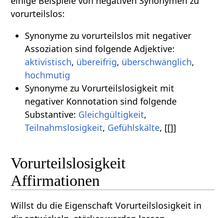
einige Beispiele von negativen Synonymen zu
vorurteilslos:
Synonyme zu vorurteilslos mit negativer
Assoziation sind folgende Adjektive:
aktivistisch
,
übereifrig
,
überschwänglich
,
hochmutig
Synonyme zu Vorurteilslosigkeit mit
negativer Konnotation sind folgende
Substantive:
Gleichgültigkeit
,
Teilnahmslosigkeit
,
Gefühlskälte
, [[]]
Vorurteilslosigkeit
Affirmationen
Willst du die Eigenschaft Vorurteilslosigkeit in