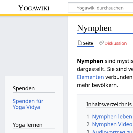
Yogawiki
Nymphen
Seite
Diskussion
Nymphen
sind mysti
dargestellt. Sie sind 
Elementen
verbunden.
mehr bevölkern.
Spenden
Spenden für
Inhaltsverzeichnis
Yoga Vidya
1
Nymphen leben 
2
Nymphen Video
Yoga lernen
3
Audiovortrag z