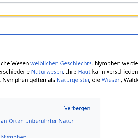
sche Wesen
weiblichen
Geschlechts
. Nymphen werden
verschiedene
Naturwesen
. Ihre
Haut
kann verschiedene
 Nymphen gelten als
Naturgeister
, die
Wiesen
, Wäld
an Orten unberührter Natur
u Nymphen