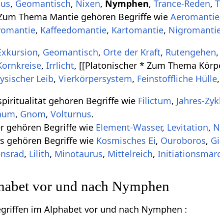
mus
,
Geomantisch
,
Nixen
,
Nymphen
,
Trance-Reden
,
T
um Thema Mantie gehören Begriffe wie
Aeromantie
yomantie
,
Kaffeedomantie
,
Kartomantie
,
Nigromanti
Exkursion
,
Geomantisch
,
Orte der Kraft
,
Rutengehen
Kornkreise
,
Irrlicht
, [[Platonischer * Zum Thema Körp
ysischer Leib
,
Vierkörpersystem
,
Feinstoffliche Hülle
iritualität gehören Begriffe wie
Filictum
,
Jahres-Zyk
aum
,
Gnom
,
Volturnus
.
 gehören Begriffe wie
Element-Wasser
,
Levitation
,
N
 gehören Begriffe wie
Kosmisches Ei
,
Ouroboros
,
G
ensrad
,
Lilith
,
Minotaurus
,
Mittelreich
,
Initiationsmär
phabet vor und nach Nymphen
Begriffen im Alphabet vor und nach Nymphen :