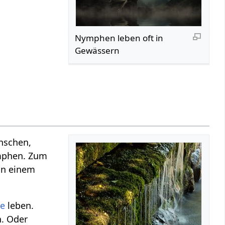
Nymphen leben oft in
Gewässern
nschen,
mphen. Zum
in einem
le
leben.
. Oder