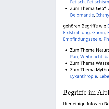
Fetisch
,
Fetischis
Zum Thema Geo* Z
Belomantie
,
Ichth
gehören Begriffe wie
Erdstrahlung
,
Gnom
,
Empfindungsseele
,
Ph
Zum Thema Natursp
Pan
,
Weihnachtsb
Zum Thema Wasser
Zum Thema Mythos
Lykanthropie
,
Leb
Begriffe im Al
Hier einige Infos zu 