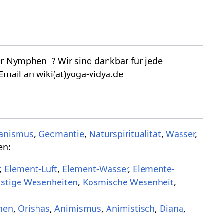
r Nymphen ? Wir sind dankbar für jede
Email an wiki(at)yoga-vidya.de
anismus
,
Geomantie
,
Naturspiritualität
,
Wasser
,
en:
,
Element-Luft
,
Element-Wasser
,
Elemente-
istige Wesenheiten
,
Kosmische Wesenheit
,
nen
,
Orishas
,
Animismus
,
Animistisch
,
Diana
,