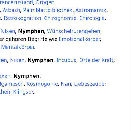
rancezustand
,
Drogen
.
,
Atbash
,
Palmblattbibliothek
,
Astromantik
,
e
,
Retrokognition
,
Chirognomie
,
Chirologie
.
,
Nixen
,
Nymphen
,
Wünschelrutengehen
,
er gehören Begriffe wie
Emotionalkörper
,
,
Mentalkörper
.
len
,
Nixen
,
Nymphen
,
Incubus
,
Orte der Kraft
,
ixen
,
Nymphen
.
ilgamesch
,
Kosmogonie
,
Narr
,
Liebeszauber
,
chen
,
Klingsor
.