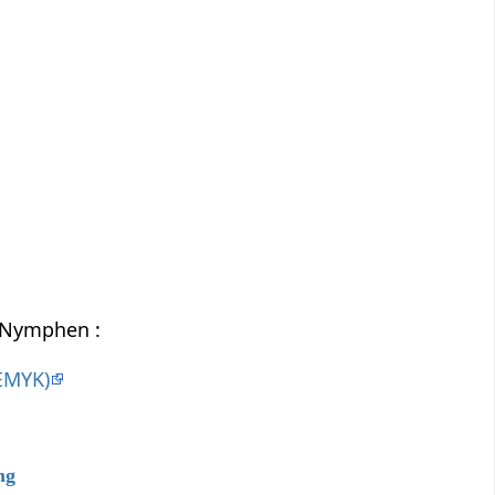
a Nymphen :
EMYK)
ng