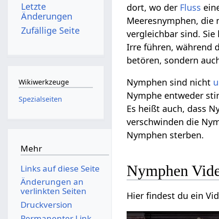
Letzte
dort, wo der
Fluss
eine
Änderungen
Meeresnymphen, die 
Zufällige Seite
vergleichbar sind. Si
Irre führen, während
betören, sondern auch 
Nymphen sind nicht
u
Wikiwerkzeuge
Nymphe entweder stir
Spezialseiten
Es heißt auch, dass 
verschwinden die Nym
Nymphen sterben.
Mehr
Nymphen Vid
Links auf diese Seite
Änderungen an
verlinkten Seiten
Hier findest du ein 
Druckversion
Permanenter Link