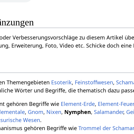
änzungen
oder Verbesserungsvorschläge zu diesem Artikel übe
ng, Erweiterung, Foto, Video etc. Schicke doch eine 
den Themengebieten
Esoterik
,
Feinstoffwesen
,
Scham
nliche Wörter und Begriffe, die thematisch dazu pass
t gehören Begriffe wie
Element-Erde
,
Element-Feuer
lementale
,
Gnom
,
Nixen
,
Nymphen
,
Salamander
,
Ge
surische Wesen
.
nismus gehören Begriffe wie
Trommel der Schama