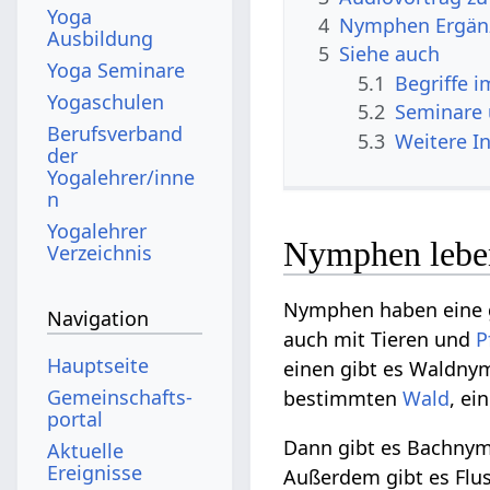
Yoga
4
Nymphen Ergän
Ausbildung
5
Siehe auch
Yoga Seminare
5.1
Begriffe 
Yogaschulen
5.2
Seminare
Berufsverband
5.3
Weitere I
der
Yogalehrer/inne
n
Yogalehrer
Nymphen leben
Verzeichnis
Nymphen haben eine g
Navigation
auch mit Tieren und
P
Hauptseite
einen gibt es Waldny
Gemeinschafts­
bestimmten
Wald
, e
portal
Dann gibt es Bachnym
Aktuelle
Ereignisse
Außerdem gibt es Flu