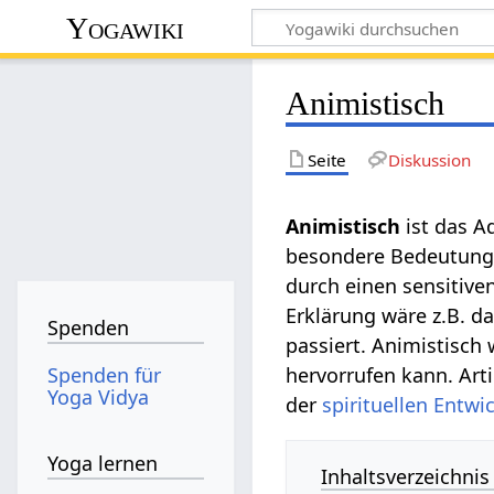
Yogawiki
Animistisch
Seite
Diskussion
Animistisch
ist das A
besondere Bedeutung 
durch einen sensitiv
Erklärung wäre z.B. 
Spenden
passiert. Animistisch
Spenden für
hervorrufen kann. Ar
Yoga Vidya
der
spirituellen
Entwi
Yoga lernen
Inhaltsverzeichnis