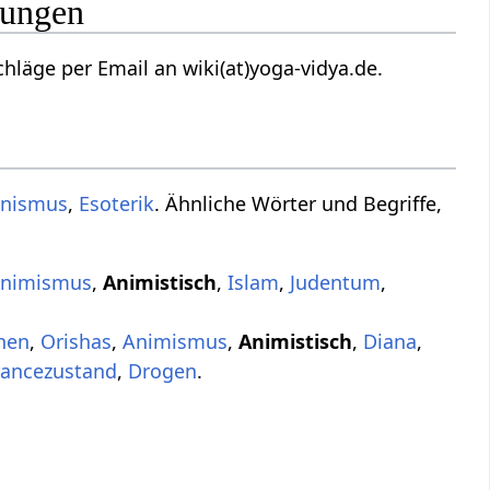
zungen
läge per Email an wiki(at)yoga-vidya.de.
nismus
,
Esoterik
. Ähnliche Wörter und Begriffe,
nimismus
,
Animistisch
,
Islam
,
Judentum
,
nen
,
Orishas
,
Animismus
,
Animistisch
,
Diana
,
rancezustand
,
Drogen
.