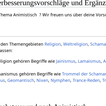
erbesserungsvorschläge und Ergän
ema Animistisch ? Wir freuen uns über deine Vorsch
u den Themengebieten
Religion
,
Weltreligion
,
Schama
assen:
igion gehören Begriffe wie
Jainismus
,
Lamaismus
,
A
nismus gehören Begriffe wie
Trommel der Schama
mus
,
Geomantisch
,
Nixen
,
Nymphen
,
Trance-Reden
,
T