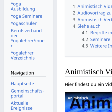
Yoga
1
Animistisch Vid
Ausbildung
2
Audiovortrag zu
Yoga Seminare
3
Animistisch Ve
Yogaschulen
4
Siehe auch
Berufsverband
4.1
Begriffe 
der
4.2
Seminare
Yogalehrer/inne
n
4.3
Weitere I
Yogalehrer
Verzeichnis
Animistisch V
Navigation
Hauptseite
Hier findest du ein V
Gemeinschafts­
portal
Animistisch
Aktuelle
Ereignisse