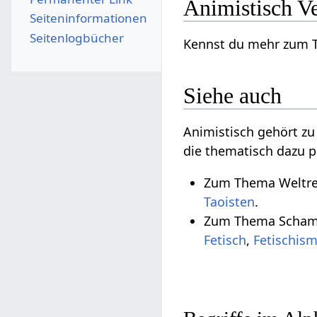
Animistisch V
Seiten­­informationen
Seitenlogbücher
Kennst du mehr zum Th
Siehe auch
Animistisch gehört z
die thematisch dazu p
Zum Thema Weltrel
Taoisten
.
Zum Thema Schama
Fetisch
,
Fetischis