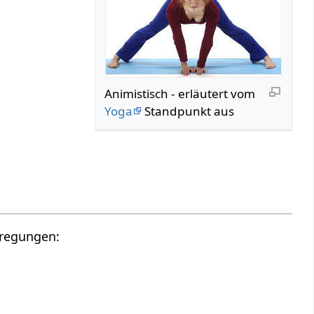
Animistisch - erläutert vom
Yoga
Standpunkt aus
nregungen: