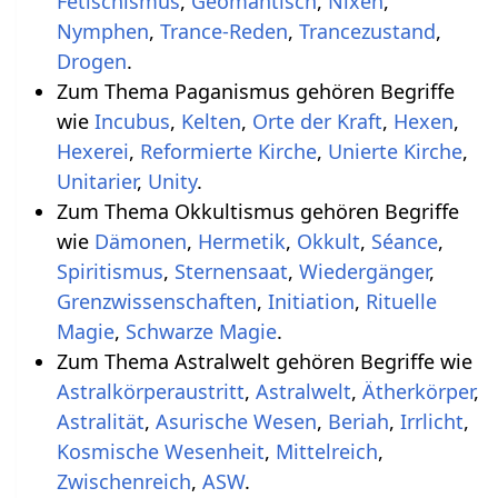
Fetischismus
,
Geomantisch
,
Nixen
,
Nymphen
,
Trance-Reden
,
Trancezustand
,
Drogen
.
Zum Thema Paganismus gehören Begriffe
wie
Incubus
,
Kelten
,
Orte der Kraft
,
Hexen
,
Hexerei
,
Reformierte Kirche
,
Unierte Kirche
,
Unitarier
,
Unity
.
Zum Thema Okkultismus gehören Begriffe
wie
Dämonen
,
Hermetik
,
Okkult
,
Séance
,
Spiritismus
,
Sternensaat
,
Wiedergänger
,
Grenzwissenschaften
,
Initiation
,
Rituelle
Magie
,
Schwarze Magie
.
Zum Thema Astralwelt gehören Begriffe wie
Astralkörperaustritt
,
Astralwelt
,
Ätherkörper
,
Astralität
,
Asurische Wesen
,
Beriah
,
Irrlicht
,
Kosmische Wesenheit
,
Mittelreich
,
Zwischenreich
,
ASW
.