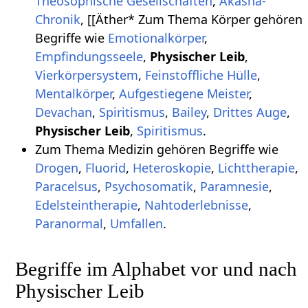
Theosophische Gesellschaften
,
Akasha-
Chronik
, [[Äther* Zum Thema Körper gehören
Begriffe wie
Emotionalkörper
,
Empfindungsseele
,
Physischer Leib
,
Vierkörpersystem
,
Feinstoffliche Hülle
,
Mentalkörper
,
Aufgestiegene Meister
,
Devachan
,
Spiritismus
,
Bailey
,
Drittes Auge
,
Physischer Leib
,
Spiritismus
.
Zum Thema Medizin gehören Begriffe wie
Drogen
,
Fluorid
,
Heteroskopie
,
Lichttherapie
,
Paracelsus
,
Psychosomatik
,
Paramnesie
,
Edelsteintherapie
,
Nahtoderlebnisse
,
Paranormal
,
Umfallen
.
Begriffe im Alphabet vor und nach
Physischer Leib