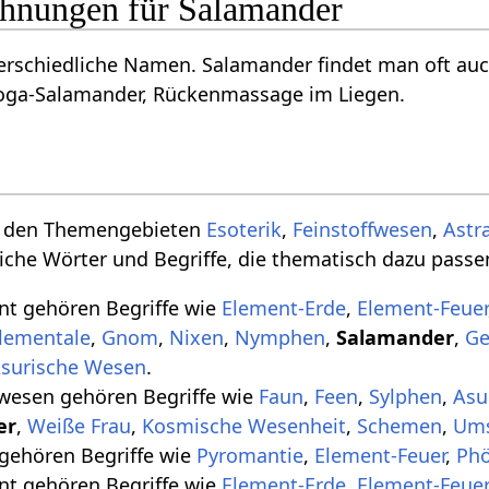
hnungen für Salamander
rschiedliche Namen. Salamander findet man oft auc
oga-Salamander, Rückenmassage im Liegen.
u den Themengebieten
Esoterik
,
Feinstoffwesen
,
Astr
liche Wörter und Begriffe, die thematisch dazu passe
t gehören Begriffe wie
Element-Erde
,
Element-Feuer
lementale
,
Gnom
,
Nixen
,
Nymphen
,
Salamander
,
Ge
surische Wesen
.
wesen gehören Begriffe wie
Faun
,
Feen
,
Sylphen
,
Asu
er
,
Weiße Frau
,
Kosmische Wesenheit
,
Schemen
,
Ums
gehören Begriffe wie
Pyromantie
,
Element-Feuer
,
Phö
t gehören Begriffe wie
Element-Erde
,
Element-Feuer