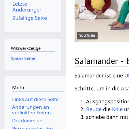
Letzte
Änderungen
Zufällige Seite
YouTube
Wikiwerkzeuge
Spezialseiten
Salamander - 
Salamander ist eine
Ü
Mehr
Schritte, um in die
As
Links auf diese Seite
Ausgangsposition
Änderungen an
Beuge
die
Knie
u
verlinkten Seiten
schiebe dann mi
Druckversion
Permanenter Link