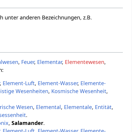
h unter anderen Bezeichnungen, z.B.
alwesen
,
Feuer
,
Elementar
,
Elementewesen
,
n:
,
Element-Luft
,
Element-Wasser
,
Elemente-
istige Wesenheiten
,
Kosmische Wesenheit
,
rische Wesen
,
Elemental
,
Elementale
,
Entität
,
essenheit
.
nix
,
Salamander
.
,
Element-Luft
,
Element-Wasser
,
Elemente-