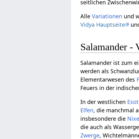
seitlichen Zwischenw
Alle
Variationen
und w
Vidya Hauptseite
und
Salamander - 
Salamander ist zum e
werden als Schwanzlu
Elementarwesen des
Feuers in der indisch
In der westlichen
Esot
Elfen
, die manchmal a
insbesondere die
Nix
die auch als Wasserge
Zwerge
, Wichtelmänne