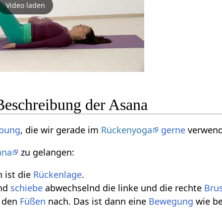
Video laden
Beschreibung der Asana
bung
, die wir gerade im
Rückenyoga
gerne
verwend
ana
zu gelangen:
 ist die
Rückenlage
.
nd
schiebe
abwechselnd die linke und die rechte
Brus
t den
Füßen
nach. Das ist dann eine
Bewegung
wie b