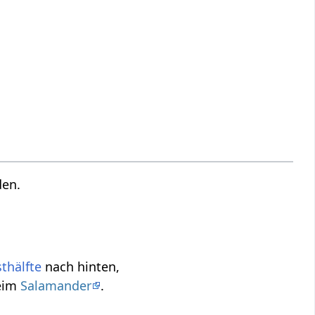
en.
thälfte
nach hinten,
eim
Salamander
.