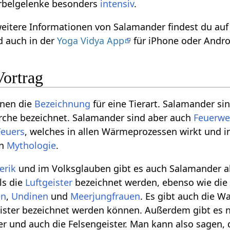
irbelgelenke besonders
intensiv
.
eitere Informationen von Salamander findest du au
 auch in der
Yoga Vidya App
für iPhone oder Andro
Vortrag
inen die
Bezeichnung
für eine Tierart. Salamander si
rche bezeichnet. Salamander sind aber auch
Feuerw
Feuers
, welches in allen Wärmeprozessen wirkt und 
en
Mythologie
.
erik
und im Volksglauben gibt es auch Salamander al
ls die
Luftgeister
bezeichnet werden, ebenso wie di
en
,
Undinen
und
Meerjungfrauen
. Es gibt auch die W
ister bezeichnet werden können. Außerdem gibt es n
r und auch die Felsengeister. Man kann also sagen, 