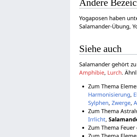
Andere Bezeic
Yogaposen haben unte
Salamander-Übung, Y
Siehe auch
Salamander gehört z
Amphibie
,
Lurch
. Ähn
Zum Thema Elemen
Harmonisierung
,
E
Sylphen
,
Zwerge
,
A
Zum Thema Astral
Irrlicht
,
Salamand
Zum Thema Feuer 
Zum Thema Elemen