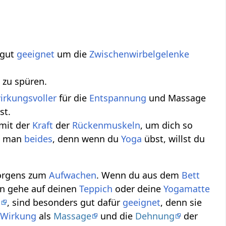
 gut
geeignet
um die
Zwischenwirbelgelenke
zu spüren.
irkungsvoller
für die
Entspannung
und Massage
st.
mit der
Kraft
der
Rückenmuskeln
, um dich so
ht man
beides
, denn wenn du
Yoga
übst, willst du
orgens zum
Aufwachen
. Wenn du aus dem
Bett
nn gehe auf deinen
Teppich
oder deine
Yogamatte
n
, sind besonders gut dafür
geeignet
, denn sie
e
Wirkung
als
Massage
und die
Dehnung
der