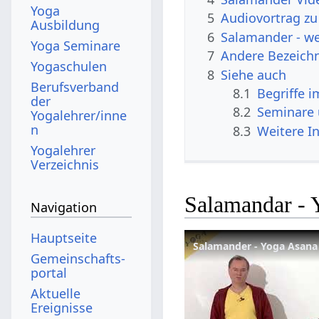
Yoga
5
Audiovortrag z
Ausbildung
6
Salamander - we
Yoga Seminare
7
Andere Bezeich
Yogaschulen
8
Siehe auch
Berufsverband
8.1
Begriffe 
der
8.2
Seminare
Yogalehrer/inne
n
8.3
Weitere I
Yogalehrer
Verzeichnis
Salamandar - 
Navigation
Hauptseite
Salamander - Yoga Asana
Gemeinschafts­
portal
Aktuelle
Ereignisse