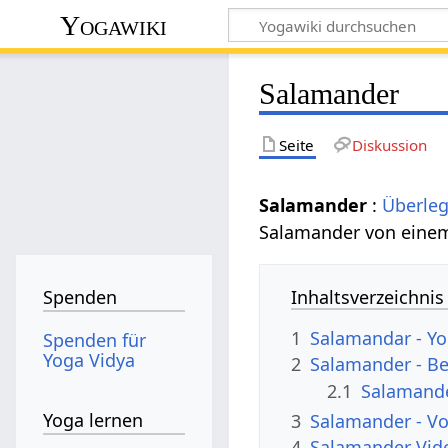
Yogawiki
Salamander
Seite
Diskussion
Salamander
:
Überle
Salamander von ein
Inhaltsverzeichnis
Spenden
1
Salamandar - Yo
Spenden für
Yoga Vidya
2
Salamander - B
2.1
Salamande
Yoga lernen
3
Salamander - Vo
4
Salamander Vid