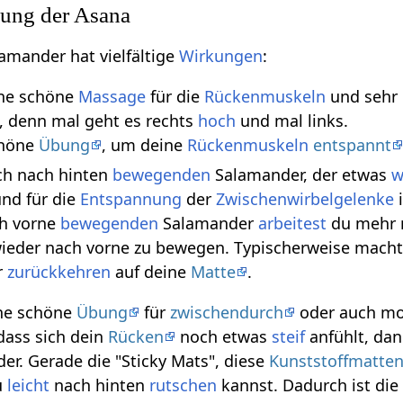
kung der Asana
amander hat vielfältige
Wirkungen
:
ine schöne
Massage
für die
Rückenmuskeln
und sehr
 denn mal geht es rechts
hoch
und mal links.
chöne
Übung
, um deine
Rückenmuskeln
entspannt
ich nach hinten
bewegenden
Salamander, der etwas
w
nd für die
Entspannung
der
Zwischenwirbelgelenke
i
ch vorne
bewegenden
Salamander
arbeitest
du mehr 
ieder nach vorne zu bewegen. Typischerweise mac
r
zurückkehren
auf deine
Matte
.
ine schöne
Übung
für
zwischendurch
oder auch m
ass sich dein
Rücken
noch etwas
steif
anfühlt, da
r. Gerade die "Sticky Mats", diese
Kunststoffmatte
u
leicht
nach hinten
rutschen
kannst. Dadurch ist di