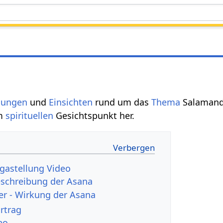
gungen
und
Einsichten
rund um das
Thema
Salamand
em
spirituellen
Gesichtspunkt her.
gastellung Video
eschreibung der Asana
r - Wirkung der Asana
rtrag
eo