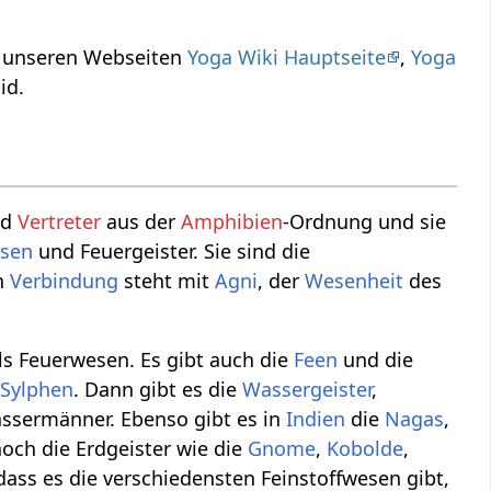
f unseren Webseiten
Yoga Wiki Hauptseite
,
Yoga
id.
nd
Vertreter
aus der
Amphibien
-Ordnung und sie
esen
und Feuergeister. Sie sind die
in
Verbindung
steht mit
Agni
, der
Wesenheit
des
s Feuerwesen. Es gibt auch die
Feen
und die
e
Sylphen
. Dann gibt es die
Wassergeister
,
assermänner. Ebenso gibt es in
Indien
die
Nagas
,
och die Erdgeister wie die
Gnome
,
Kobolde
,
dass es die verschiedensten Feinstoffwesen gibt,