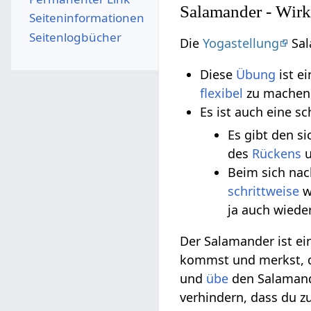
Salamander - Wir
Seiten­­informationen
Seitenlogbücher
Die
Yogastellung
Sal
Diese
Übung
ist e
flexibel
zu machen,
Es ist auch eine s
Es gibt den s
des
Rückens
u
Beim sich na
schrittweise
w
ja auch wiede
Der Salamander ist e
kommst und merkst, d
und
übe
den Salamande
verhindern, dass du z