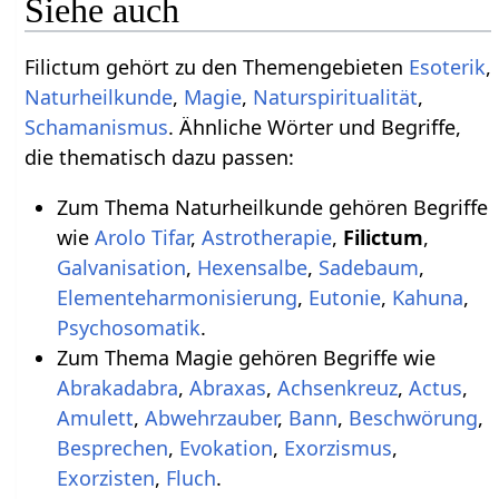
Siehe auch
Filictum gehört zu den Themengebieten
Esoterik
,
Naturheilkunde
,
Magie
,
Naturspiritualität
,
Schamanismus
. Ähnliche Wörter und Begriffe,
die thematisch dazu passen:
Zum Thema Naturheilkunde gehören Begriffe
wie
Arolo Tifar
,
Astrotherapie
,
Filictum
,
Galvanisation
,
Hexensalbe
,
Sadebaum
,
Elementeharmonisierung
,
Eutonie
,
Kahuna
,
Psychosomatik
.
Zum Thema Magie gehören Begriffe wie
Abrakadabra
,
Abraxas
,
Achsenkreuz
,
Actus
,
Amulett
,
Abwehrzauber
,
Bann
,
Beschwörung
,
Besprechen
,
Evokation
,
Exorzismus
,
Exorzisten
,
Fluch
.