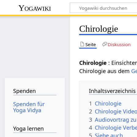
Yogawiki
Chirologie
Seite
Diskussion
Chirologie
: Einsicht
Chirologie aus dem
Ge
Inhaltsverzeichnis
Spenden
1
Chirologie
Spenden für
Yoga Vidya
2
Chirologie Vide
3
Audiovortrag zu
4
Chirologie Ver
Yoga lernen
5
Siehe auch