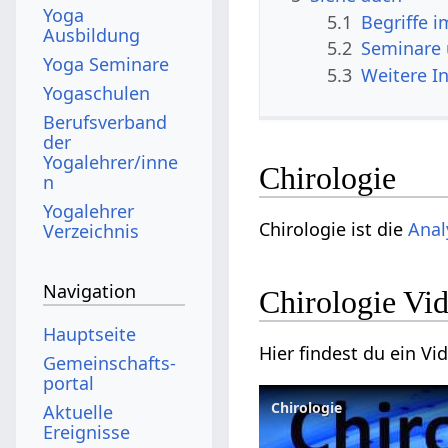
Yoga
5.1
Begriffe 
Ausbildung
5.2
Seminare
Yoga Seminare
5.3
Weitere I
Yogaschulen
Berufsverband
der
Yogalehrer/inne
Chirologie
n
Yogalehrer
Chirologie ist die
Anal
Verzeichnis
Navigation
Chirologie Vi
Hauptseite
Hier findest du ein V
Gemeinschafts­
portal
Chirologie
Aktuelle
Ereignisse