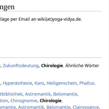
ungen
äge per Email an wiki(at)yoga-vidya.de.
e
,
Zukunftsdeutung
,
Chirologie
. Ähnliche Wörter
n
,
Hyperästhesie
,
Karo
,
Heiligenschein
,
Phallus
.
tbibliothek
,
Astromantik
,
Belomantie
,
tion
,
Chirognomie
,
Chirologie
.
omantie
,
Astromantik
,
Belomantie
,
Clairvoyance
,