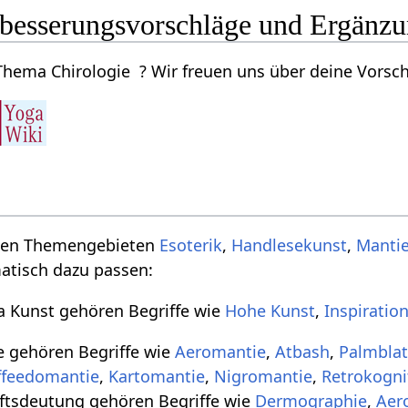
rbesserungsvorschläge und Ergänz
ema Chirologie ? Wir freuen uns über deine Vorschl
 den Themengebieten
Esoterik
,
Handlesekunst
,
Manti
matisch dazu passen:
 Kunst gehören Begriffe wie
Hohe Kunst
,
Inspiratio
 gehören Begriffe wie
Aeromantie
,
Atbash
,
Palmblat
ffeedomantie
,
Kartomantie
,
Nigromantie
,
Retrokogni
tsdeutung gehören Begriffe wie
Dermographie
,
Aer