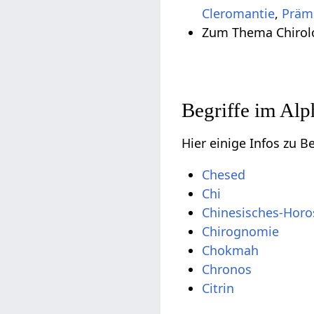
Cleromantie
,
Präm
Zum Thema Chirolo
Begriffe im Alp
Hier einige Infos zu B
Chesed
Chi
Chinesisches-Hor
Chirognomie
Chokmah
Chronos
Citrin