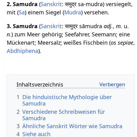
2.
Samudra
(
Sanskrit
: समुद्र sa-mudra) versiegelt,
mit (
Sa
) einem Siegel (
Mudra
) versehen.
3.
Samudra
(
Sanskrit
: सामुद्र sāmudra
adj.
,
m.
u.
n.
) zum Meer gehörig; Seefahrer, Seemann; eine
Mückenart; Meersalz; weißes Fischbein (
os sepiae
,
Abdhiphena
).
Inhaltsverzeichnis
1
Die hinduistische Mythologie über
Samudra
2
Verschiedene Schreibweisen für
Samudra
3
Ähnliche Sanskrit Wörter wie Samudra
4
Siehe auch