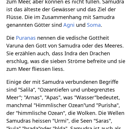
zum Meer, aber können es nicht füllen. Samudra
ist das älteste der Gewässer und das Ziel der
Flüsse. Die im Zusammenhang mit Samudra
genannten Götter sind
Agni
und
Soma
.
Die
Puranas
nennen die vedische Gottheit
Varuna den Gott von Samudra oder des Meeres.
Sie erzählen auch, dass Indra den Drachen
erschlug, was die sieben Ströme befreite und sie
zum Meer fliessen liess.
Einige der mit Samudra verbundenen Begriffe
sind "Salila“, "Ozeantiefen und unbegrenztes
Meer"; "Arnas", "Apas", was "Wasser"bedeutet,
manchmal "Himmlischer Ozean"und "Purisha",
der "himmlische Ozean", die Wolken. Die Wellen
Samudras heissen "Urmi", die Seen "Saras",
"kula","hrada"oder "hlda". Samudra ist auch als