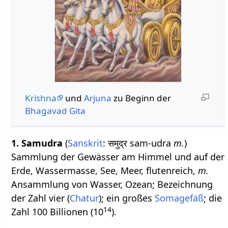
Krishna
und
Arjuna
zu Beginn der
Bhagavad Gita
1.
Samudra
(
Sanskrit
: समुद्र sam-udra
m.
)
Sammlung der Gewässer am Himmel und auf der
Erde, Wassermasse, See, Meer, flutenreich,
m.
Ansammlung von Wasser, Ozean; Bezeichnung
der Zahl vier (
Chatur
); ein großes
Somagefäß
; die
14
Zahl 100 Billionen (10
).