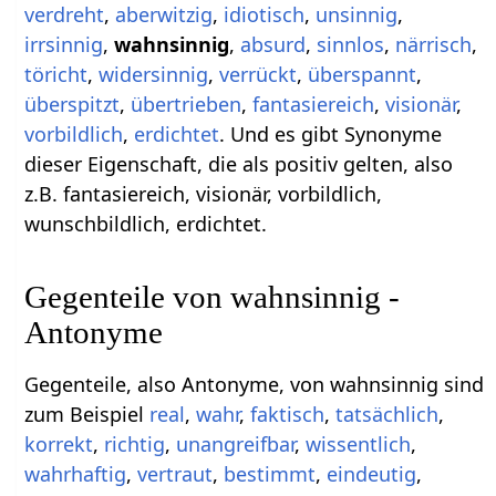
verdreht
,
aberwitzig
,
idiotisch
,
unsinnig
,
irrsinnig
,
wahnsinnig
,
absurd
,
sinnlos
,
närrisch
,
töricht
,
widersinnig
,
verrückt
,
überspannt
,
überspitzt
,
übertrieben
,
fantasiereich
,
visionär
,
vorbildlich
,
erdichtet
. Und es gibt Synonyme
dieser Eigenschaft, die als positiv gelten, also
z.B. fantasiereich, visionär, vorbildlich,
wunschbildlich, erdichtet.
Gegenteile von wahnsinnig -
Antonyme
Gegenteile, also Antonyme, von wahnsinnig sind
zum Beispiel
real
,
wahr
,
faktisch
,
tatsächlich
,
korrekt
,
richtig
,
unangreifbar
,
wissentlich
,
wahrhaftig
,
vertraut
,
bestimmt
,
eindeutig
,