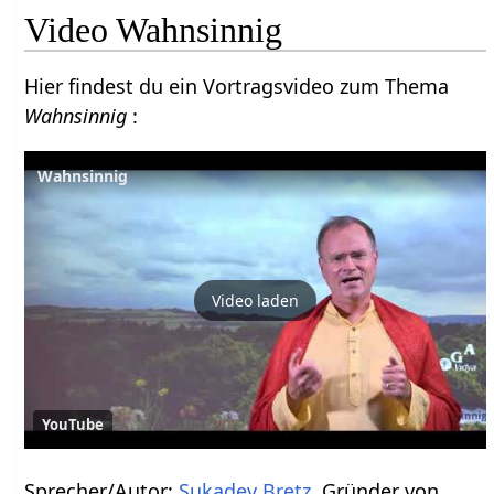
Video Wahnsinnig
Hier findest du ein Vortragsvideo zum Thema
Wahnsinnig
:
Wahnsinnig
Video laden
YouTube
Sprecher/Autor:
Sukadev Bretz
, Gründer von