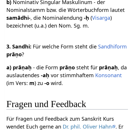
b)
Nominativ Singular Maskulinum - der
Nominalstamm bzw. die Wörterbuchform lautet
samādhi-
, die Nominalendung
-ḥ
(
Visarga
)
bezeichnet (u.a.) den Nom. Sg. m.
3. Sandhi:
Für welche Form steht die
Sandhiform
prāṇo
?
a)
prāṇaḥ
- die Form
prāṇo
steht für
prāṇaḥ
, da
auslautendes
-aḥ
vor stimmhaftem
Konsonant
(im Vers:
m
) zu
-o
wird.
Fragen und Feedback
Für Fragen und Feedback zum Sanskrit Kurs
wendet Euch gerne an
Dr. phil. Oliver Hahn
. Er