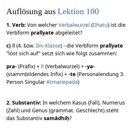
Auflösung aus
Lektion 100
1. Verb:
Von welcher
Verbalwurzel
(
Dhatu
) ist die
Verbform
pralīyate
abgeleitet?
c)
lī
(4. bzw.
Div Klasse
) - die Verbform
pralīyate
"löst sich auf" setzt sich wie folgt zusammen:
pra-
(Präfix) +
lī
(Verbalwurzel) +
-ya-
(stammbildendes Infix) +
-te
(Personalendung 3.
Person Singular
Atmanepada
)
2. Substantiv:
In welchem Kasus (Fall), Numerus
(Zahl) und Genus (grammat. Geschlecht) steht
das Substantiv
samādhiḥ
?