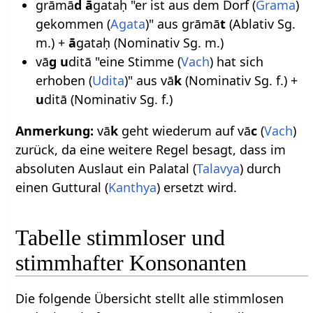
grāmā
d ā
gataḥ "er ist aus dem Dorf (
Grama
)
gekommen (
Agata
)" aus grāmā
t
(Ablativ Sg.
m.) +
ā
gataḥ (Nominativ Sg. m.)
vā
g u
ditā "eine Stimme (
Vach
) hat sich
erhoben (
Udita
)" aus vā
k
(Nominativ Sg. f.) +
u
ditā (Nominativ Sg. f.)
Anmerkung:
vā
k
geht wiederum auf vā
c
(
Vach
)
zurück, da eine weitere Regel besagt, dass im
absoluten Auslaut ein Palatal (
Talavya
) durch
einen Guttural (
Kanthya
) ersetzt wird.
Tabelle stimmloser und
stimmhafter Konsonanten
Die folgende Übersicht stellt alle stimmlosen