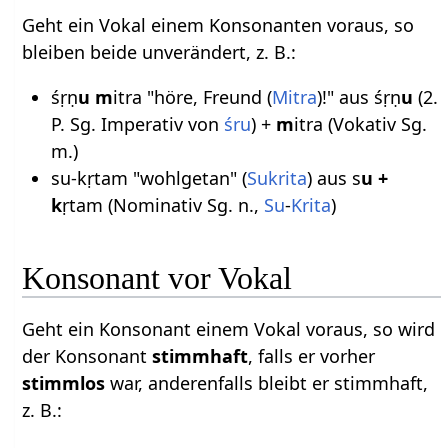
Geht ein Vokal einem Konsonanten voraus, so
bleiben beide unverändert, z. B.:
śṛṇ
u m
itra "höre, Freund (
Mitra
)!" aus śṛṇ
u
(2.
P. Sg. Imperativ von
śru
) +
m
itra (Vokativ Sg.
m.)
su-kṛtam "wohlgetan" (
Sukrita
) aus s
u +
k
ṛtam (Nominativ Sg. n.,
Su
-
Krita
)
Konsonant vor Vokal
Geht ein Konsonant einem Vokal voraus, so wird
der Konsonant
stimmhaft
, falls er vorher
stimmlos
war, anderenfalls bleibt er stimmhaft,
z. B.: