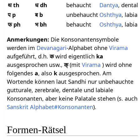
थ th
ध dh
behaucht
Dantya
, dental
प p
ब b
unbehaucht
Oshthya
, labial
फ ph
भ bh
behaucht
Oshthya
, labial
Anmerkungen:
Die Konsonantensymbole
werden im
Devanagari
-Alphabet ohne
Virama
aufgeführt, d.h.
क
wird eigentlich
ka
ausgesprochen usw.,
क्
(mit
Virama
) wird ohne
folgendes
a
, also
k
ausgesprochen. Am
Wortende können laut Sandhi nur unbehauchte
gutturale, zerebrale, dentale und labiale
Konsonanten, aber keine Palatale stehen (s. auch
Sanskrit Alphabet#Konsonanten
).
Formen-Rätsel