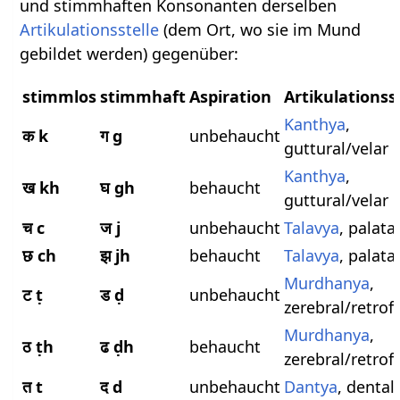
und stimmhaften Konsonanten derselben
Artikulationsstelle
(dem Ort, wo sie im Mund
gebildet werden) gegenüber:
stimmlos
stimmhaft
Aspiration
Artikulationss
Kanthya
,
क k
ग g
unbehaucht
guttural/velar
Kanthya
,
ख kh
घ gh
behaucht
guttural/velar
च c
ज j
unbehaucht
Talavya
, palata
छ ch
झ jh
behaucht
Talavya
, palata
Murdhanya
,
ट ṭ
ड ḍ
unbehaucht
zerebral/retrof
Murdhanya
,
ठ ṭh
ढ ḍh
behaucht
zerebral/retrof
त t
द d
unbehaucht
Dantya
, dental